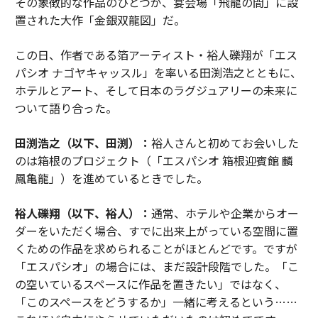
その象徴的な作品のひとつが、宴会場「飛龍の間」に設
置された大作「金銀双龍図」だ。
この日、作者である箔アーティスト・裕人礫翔が「エス
パシオ ナゴヤキャッスル」を率いる田渕浩之とともに、
ホテルとアート、そして日本のラグジュアリーの未来に
ついて語り合った。
田渕浩之（以下、田渕）：
裕人さんと初めてお会いした
のは箱根のプロジェクト（「エスパシオ 箱根迎賓館 麟
鳳亀龍」）を進めているときでした。
裕人礫翔（以下、裕人）：
通常、ホテルや企業からオー
ダーをいただく場合、すでに出来上がっている空間に置
くための作品を求められることがほとんどです。ですが
「エスパシオ」の場合には、まだ設計段階でした。「こ
の空いているスペースに作品を置きたい」ではなく、
「このスペースをどうするか」一緒に考えるという……