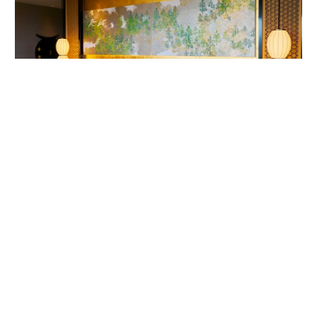
客室内ベッドルームの唐紙アート。作家は1624年から京都で続く唐紙屋
「唐長」初代の名を受け継いだ千田長右衛門。