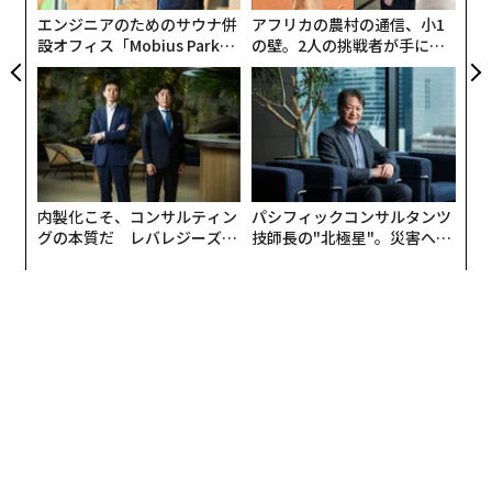
エンジニアのためのサウナ併
アフリカの農村の通信、小1
設オフィス「Mobius Park」
の壁。2人の挑戦者が手にし
がオープン──タマディック
た「次なる武器」
が健康経営を徹底する理由
内製化こそ、コンサルティン
パシフィックコンサルタンツ
グの本質だ レバレジーズが
技師長の"北極星"。災害への
実践する、次世代ファームの
無力感を乗り越え見つけた、
全貌
防災一筋20年の答え
翻訳・編集＝安藤清香