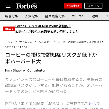
会員登録
ログイン
新着記事
人気記事
会員限定記事
カテゴリ
連載
コ
Forbes JAPAN MEMBERSHIP 新機能｜
NEWS
記事ページ内の広告表示を最小限にしました
トップ
サイエンス
ヘルスケア
コーヒーの摂取で認知症リスクが低下か 
2026.04.13 10:00
コーヒーの摂取で認知症リスクが低下か
米ハーバード大
Nina Shapiro | Contributor
カフェインを含むコーヒーを毎日摂取すると、高齢者の
認知症リスクが低下する可能性があることが、米ハーバ
ード大学の研究から明らかになった。
医学誌「米医師会紀要（JAMA）」に掲載された
研究
で