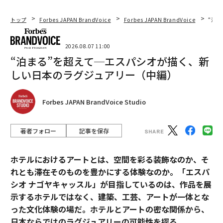
トップ
Forbes JAPAN BrandVoice
Forbes JAPAN BrandVoice
“泊
2026.08.07 11:00
“泊まる”を超えて─エスパシオが描く、新
しい日本のラグジュアリー（中編）
Forbes JAPAN BrandVoice Studio
著者フォロー
記事を保存
ホテルにおけるアートとは、空間を彩る装飾なのか、そ
れとも滞在そのものを豊かにする体験なのか。「エスパ
シオ ナゴヤキャッスル」が目指しているのは、作品を展
示するホテルではなく、建築、工芸、アートが一体とな
った文化体験の場だ。ホテルとアートの密な関係から、
日本ならではのラグジュアリーの可能性を探る。