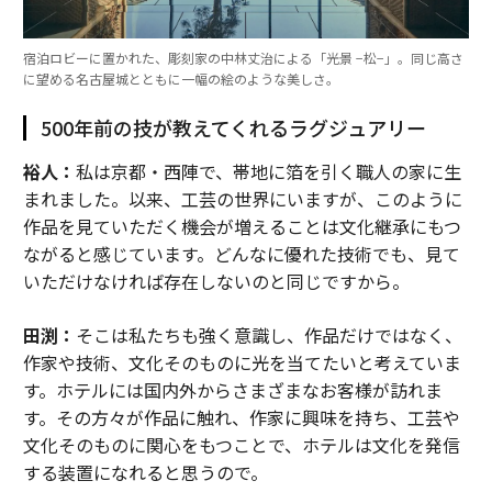
宿泊ロビーに置かれた、彫刻家の中林丈治による「光景 −松−」。同じ高さ
に望める名古屋城とともに一幅の絵のような美しさ。
500年前の技が教えてくれるラグジュアリー
裕人：
私は京都・西陣で、帯地に箔を引く職人の家に生
まれました。以来、工芸の世界にいますが、このように
作品を見ていただく機会が増えることは文化継承にもつ
ながると感じています。どんなに優れた技術でも、見て
いただけなければ存在しないのと同じですから。
田渕：
そこは私たちも強く意識し、作品だけではなく、
作家や技術、文化そのものに光を当てたいと考えていま
す。ホテルには国内外からさまざまなお客様が訪れま
す。その方々が作品に触れ、作家に興味を持ち、工芸や
文化そのものに関心をもつことで、ホテルは文化を発信
する装置になれると思うので。