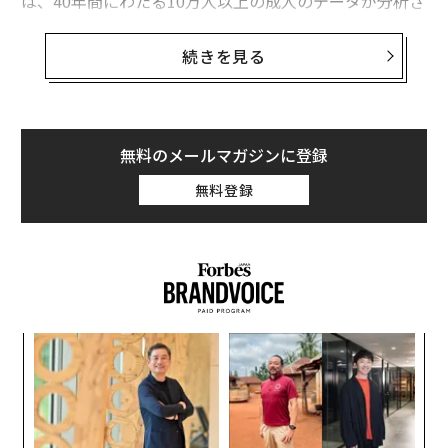
は、40年間にわたる10万人以上の成人のデータが分析さ
れた。調査は、1980～2023年にかけてハーバード大学
の長期研究プログラムに登録された女性8万6000人以上
続きを見る
と、1986～2023年にかけて登録された男性4万5000人以
上を対象に実施された。
研究では、カフェイン入りコーヒー、カフェイン抜きコ
無料のメールマガジンに登録
ーヒー、お茶の摂取を含む3つの生活習慣に分け、登録
無料登録
された各参加者について、2～4年ごとに食事データを収
集した。その後、各被験者について、認知症の客観的指
標と認知機能低下の主観的報告の両方を分析した。
年後
革
サイ
ク
た「
“
オ
ジ