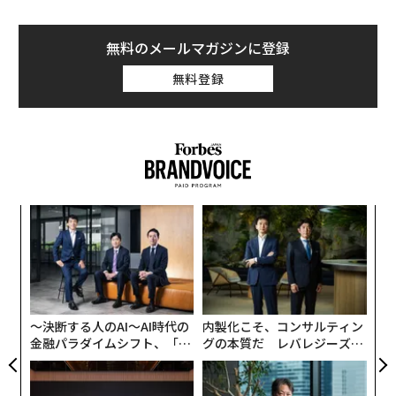
無料のメールマガジンに登録
無料登録
ア
の
た
伝
る
モ
〜決断する人のAI〜AI時代の
内製化こそ、コンサルティン
金融パラダイムシフト、「超
グの本質だ レバレジーズが
個別化」の核心 【MUFG×ウ
実践する、次世代ファームの
ェルスナビ×PwC】
全貌