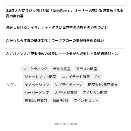
3.8億人が使う成人向けSNS「OnlyFans」、オーナーの死と買収案めぐる混
乱の舞台裏
失速し続けるナイキ、アディダスは世界中の消費者の心をつかむ
AIがもたらす真の構造変化：ワークフローの支配権を巡る戦い
AIガバナンスが競争優位の源泉に──企業が今必要とする組織基盤とは
マーケティング
デルタ航空
アラスカ航空
ジェットブルー航空
ユナイテッド航空
DX
タグ：
イノベーション
サプライチェーン
航空会社/航空業界
ハーバード大学
人材/人材育成
アメリカン航空
労働者/労働力
報酬/給料
マインドセット
advertisement