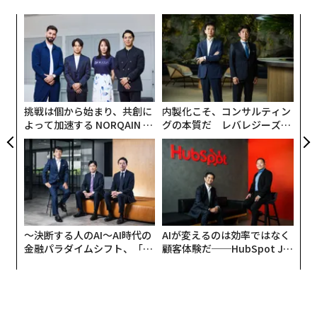
な
術
た
ア
ア
の
た
挑戦は個から始まり、共創に
内製化こそ、コンサルティン
しかし、景況感の細部に目を向けると、インバウンドの
よって加速する NORQAIN JA
グの本質だ レバレジーズが
PAN 特別座談会
実践する、次世代ファームの
大きな柱であった中国からの観光客が激減しており、こ
全貌
れが宿泊業の景況感を3カ月連続で押し下げる要因とな
った。天候不順による外出抑制といった一時的な影響を
超え、特定の国からの需要に依存するリスクが改めて浮
き彫りになっている。
〜決断する人のAI〜AI時代の
AIが変えるのは効率ではなく
収益の「質」にも懸念が残る。市場全体が拡大し、売上
金融パラダイムシフト、「超
顧客体験だ──HubSpot Ja
高が最高水準にある一方で、宿泊事業者の約3割が依然
個別化」の核心 【MUFG×ウ
panが語る「Grow Better」
ェルスナビ×PwC】
な組織のつくり方
として「債務超過」の状態にある事実は見過ごせない。
コロナ禍で膨らんだ負債の解消が進んでいない企業が多
く、売上の増加が必ずしも財務基盤の健全化に直結して