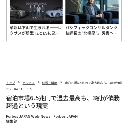
革新は下山で生まれる──レ
パシフィックコンサルタンツ
クサスが新型TZとESに込め
技師長の"北極星"。災害への
た「DISCOVER」の哲学
無力感を乗り越え見つけた、
防災一筋20年の答え
トップ
ビジネス
経営・戦略
宿泊市場6.5兆円で過去最高も、3割が債務超
2026.04.11 11:15
宿泊市場6.5兆円で過去最高も、3割が債務
超過という現実
Forbes JAPAN Web-News | Forbes JAPAN
編集部