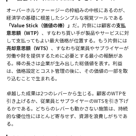
オーバーホルツァー＝ジーの枠組みの中核にあるのが、
経済学の基礎に根差したシンプルな視覚ツールである
「Value Stick（価値の棒）」
だ。片側には顧客の
支払
意思額（WTP）
、すなわち買い手が製品やサービスに対
して支払ってもよい最大価格が位置する。もう片側には
売却意思額（WTS）
、すなわち従業員やサプライヤーが
労働や財を提供するために必要とする最小の報酬があ
る。棒の長さは企業が生み出した総価値を表す。利益
は、価格設定とコスト管理の後に、その価値の一部を取
り込むことで生まれる。
卓越した成果は2つのレバーから生じる。顧客のWTPを
引き上げるか、従業員とサプライヤーのWTSを引き下げ
るかである。どちらのレバーも動かさない施策は、持続
的な優位性にほとんど寄与せず、資源を浪費しがちであ
る。