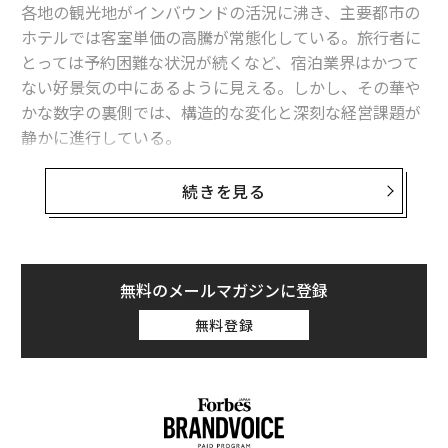
各地の観光地がインバウンドの活況に沸き、主要都市の
ホテルでは客室単価の高騰が常態化している。旅行者に
とっては予約困難な状況が続くなど、宿泊業界はかつて
ない好景気の中にあるように見える。しかし、その華や
かな数字の裏側では、構造的な変化と深刻な経営課題が
静かに進行している。
帝国データバンクの調査によると、2025年度の国内旅
続きを見る
館・ホテル市場は、事業者売上高ベースで6.5兆円に達す
る見通しだ。これは過去最高を更新する規模であり、市
場の拡大そのものは堅調といえる。背景には、訪日外国
人客の増加に伴う客室稼働率の上昇と、強気な価格設定
無料のメールマガジンに登録
が浸透したことがある。
無料登録