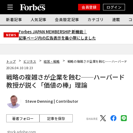
会員登録
ログイン
新着記事
人気記事
会員限定記事
カテゴリ
連載
コ
Forbes JAPAN MEMBERSHIP 新機能｜
NEWS
記事ページ内の広告表示を最小限にしました
トップ
ビジネス
経営・戦略
戦略の複雑さが企業を蝕む──ハーバード教
2026.04.10 18:23
戦略の複雑さが企業を蝕む──ハーバード
教授が説く「価値の棒」理論
Steve Denning | Contributor
著者フォロー
記事を保存
stock.adobe.com