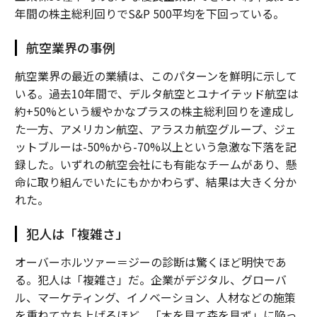
年間の株主総利回りでS&P 500平均を下回っている。
航空業界の事例
航空業界の最近の業績は、このパターンを鮮明に示して
いる。過去10年間で、デルタ航空とユナイテッド航空は
約+50%という緩やかなプラスの株主総利回りを達成し
た一方、アメリカン航空、アラスカ航空グループ、ジェ
ットブルーは-50%から-70%以上という急激な下落を記
録した。いずれの航空会社にも有能なチームがあり、懸
命に取り組んでいたにもかかわらず、結果は大きく分か
れた。
犯人は「複雑さ」
オーバーホルツァー＝ジーの診断は驚くほど明快であ
る。犯人は「複雑さ」だ。企業がデジタル、グローバ
ル、マーケティング、イノベーション、人材などの施策
を重ねて立ち上げるほど、「木を見て森を見ず」に陥っ