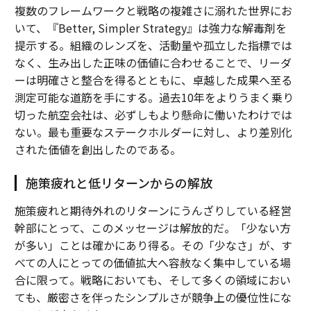
複数のフレームワークと戦略の複雑さに溺れた世界にお
いて、『
Better, Simpler Strategy
』は強力な解毒剤を
提示する。組織のレンズを、活動量や孤立した指標では
なく、生み出した正味の価値に合わせることで、リーダ
ーは明確さと整合を得るとともに、卓越した成果へ至る
測定可能な道筋を手にする。過去10年をよりうまく乗り
切った航空会社は、必ずしもより懸命に働いたわけでは
ない。最も重要なステークホルダーに対し、より差別化
された価値を創出したのである。
施策疲れと低リターンからの解放
施策疲れと期待外れのリターンにうんざりしている経営
幹部にとって、このメッセージは解放的だ。「少ない方
が多い」ことは確かにあり得る。その「少なさ」が、す
べての人にとっての価値拡大へ容赦なく集中している場
合に限って。戦略においても、そして多くの領域におい
ても、厳密さを伴ったシンプルさが競争上の優位性にな