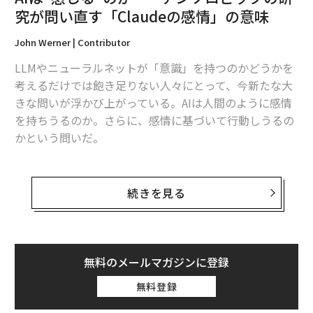
究が問い直す「Claudeの感情」の意味
John Werner | Contributor
LLMやニューラルネットが「意識」を持つのかどうかを
考えるだけでは飽き足りない人々にとって、今新たな大
きな問いが浮かび上がっている。AIは人間のように感情
を持ちうるのか。さらに、感情に基づいて行動しうるの
かという問いだ。
アラン・チューリングのような20世紀の人物が現在の状
況を見たなら、AIという存在を語るときに人間と同じ人
続きを見る
称代名詞（彼・彼女など）まで使うことがあるほど、議
論の許容範囲がここまで広がったことに驚くに違いな
い。最近の新たな
論点の1つ
は、米国時間2025年9月29
日公開のClaude Sonnet 4.5に関する
研究
であり、その
無料のメールマガジンに登録
応答パターンに、特定の文脈では「感情的」と呼べる傾
無料登録
向が見られるというものだ（編注：2026年2月17日、Cla
ude Sonnet 4.6が最新版として
公開済み
）。