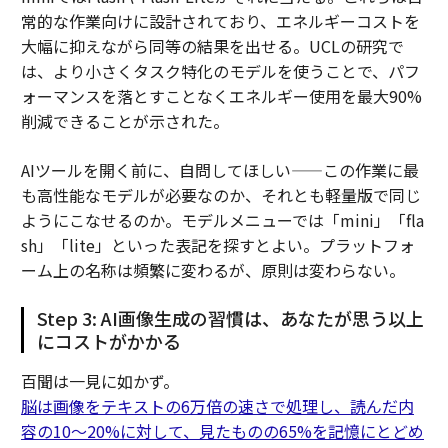
常的な作業向けに設計されており、エネルギーコストを
大幅に抑えながら同等の結果を出せる。UCLの研究で
は、より小さくタスク特化のモデルを使うことで、パフ
ォーマンスを落とすことなくエネルギー使用を最大90%
削減できることが示された。
AIツールを開く前に、自問してほしい——この作業に最
も高性能なモデルが必要なのか、それとも軽量版で同じ
ようにこなせるのか。モデルメニューでは「mini」「fla
sh」「lite」といった表記を探すとよい。プラットフォ
ーム上の名称は頻繁に変わるが、原則は変わらない。
Step 3: AI画像生成の習慣は、あなたが思う以上
にコストがかかる
百聞は一見に如かず。
脳は画像をテキストの6万倍の速さで処理し、読んだ内
容の10〜20%に対して、見たものの65%を記憶にとどめ