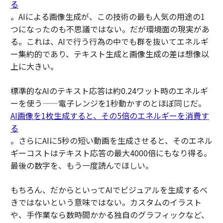
る
。AIによる画像生成が、この技術の最も人気の用途の1
つになったのも不思議ではない。だが環境面の現実があ
る。これは、AIで行う行為の中でも群を抜いてエネルギ
ー集約的であり、テキスト生成と画像生成の差は想像以
上に大きい。
標準的なAIのテキスト応答は約0.24ワット時のエネルギ
ーを使う——電子レンジを1秒動かすのとほぼ同じだ。
AI画像を1枚生成すると、その5倍のエネルギーを消費す
る
。さらにAIに5秒の短い動画を生成させると、そのエネル
ギーコストはテキスト応答の最大4000倍にもなり得る。
最後の数字を、もう一度読んでほしい。
もちろん、だからといってAIでビジュアルを生成するべ
きではないという意味ではない。カスタムのイラスト
や、手作業なら数時間かかる独自のグラフィックなど、