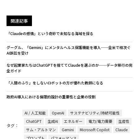
関連記事
「Claudeの感情」という奇妙で未知なる海域を探る
グーグル、「Gemini」にメンタルヘルス保護機能を導入──全米で相次ぐ
AI訴訟を受け
なぜ起業家たちはChatGPTを捨ててClaudeを選ぶのか──データ移行の完
全ガイド
「人間のふり」をしないロボットの方が優れた教師になる
政府AI導入における倫理的設計の重要性と企業の役割
AI / 人工知能
OpenAI
サステナビリティ/持続可能性
ChatGPT
生成AI
エネルギー
電力/電力需要
生産性
タグ：
サム・アルトマン
Gemini
Microsoft Copilot
Claude
プロンプト
パフォーマンス