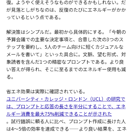
復。ようやく使えそうなものができるかもしれない。だ
が見落としがちなのは、反復のたびにエネルギーがかか
っているという点である。
解決策はシンプルだ。最初から具体的にする。「今朝の
予算会議での主要な決定事項と、合意した次の3つのス
テップを要約し、5人のチーム向けに短くカジュアルな
メールを書いて」といった具合に。文脈、望む形式、対
象読者を含んだ1つの精密なプロンプトである。より良
い答えが得られ、そこに至るまでのエネルギー使用も減
る。
省エネ効果は実際に確認されている。
ユニバーシティ・カレッジ・ロンドン（UCL）の研究で
は、プロンプトと応答の長さを半分にすることで、エネ
ルギー消費を最大75%削減できることが示された
。試行錯誤に頼る人に比べ、プロンプト作成に長けた人
は4〜5倍の効率を達成できる——より良い結果を、エネ