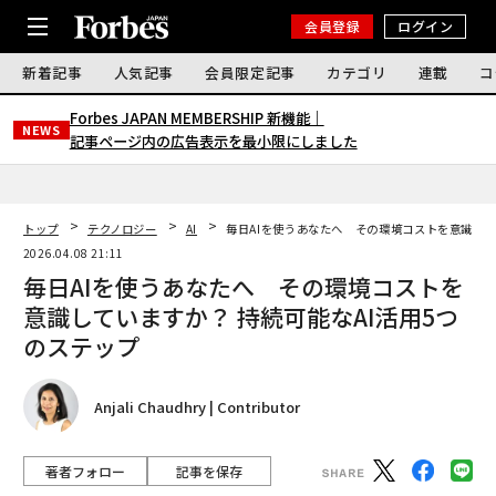
会員登録
ログイン
新着記事
人気記事
会員限定記事
カテゴリ
連載
コ
Forbes JAPAN MEMBERSHIP 新機能｜
NEWS
記事ページ内の広告表示を最小限にしました
トップ
テクノロジー
AI
毎日AIを使うあなたへ その環境コストを意識して
2026.04.08 21:11
毎日AIを使うあなたへ その環境コストを
意識していますか？ 持続可能なAI活用5つ
のステップ
Anjali Chaudhry | Contributor
著者フォロー
記事を保存