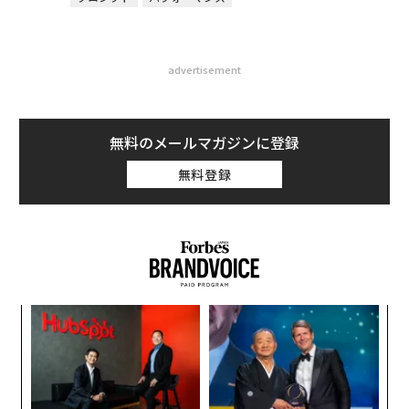
advertisement
無料のメールマガジンに登録
無料登録
パ
技
無
「
防
左右
T