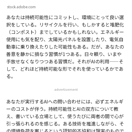
stock.adobe.com
あなたは持続可能性にコミットし、環境にとって良い選
択をしている。リサイクルを行い、もしかすると堆肥化
（コンポスト）までしているかもしれない。エネルギー
使用にも気を配り、太陽光パネルを設置したり、電気自
動車に乗り換えたりした可能性もある。だが、あなたの
善意を静かに損なう習慣が1つある。日々頼り、いまや
手放せなくなりつつある習慣だ。それがAIの利用——そ
して、どれほど持続可能な形でそれを使っているかであ
る。
advertisement
あなたが実行するAIへの問い合わせには、必ずエネルギ
ーのコストが伴う。持続可能性とAIの双方について教
え、書いている立場として、使うたびに両者の間で心が
引っ張られるのを感じる。ある技術を推進しながら、そ
の環境負荷を案じるという認知的不協和は現実のもので