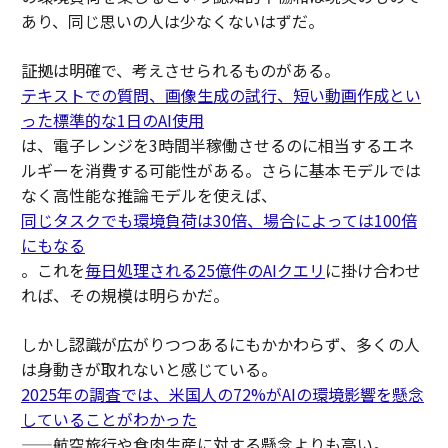
あり、同じ思いの人は少なくないはずだ。
証拠は明確で、考えさせられるものがある。
テキストでの質問、画像生成の試行、短い動画作成とい
った標準的な1日のAI使用
は、電子レンジを3時間半稼働させるのに相当するエネ
ルギーを消費する可能性がある。さらに基本モデルでは
なく高性能な推論モデルを使えば、
同じタスクでも環境負荷は30倍、場合によっては100倍
にもなる
。これを
毎日処理される25億件のAIクエリ
に掛け合わせ
れば、その規模は明らかだ。
しかし認識が広がりつつあるにもかかわらず、多くの人
は身動きが取れないと感じている。
2025年の調査では、米国人の72%がAIの環境影響を懸念
していることがわかった
——航空旅行や食肉生産に対する懸念よりも高い。