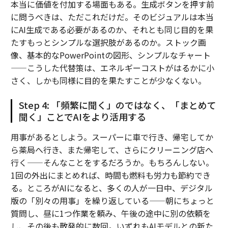
本当に価値を付加する場面もある。生成ボタンを押す前
に問うべきは、ただこれだけだ。そのビジュアルは本当
にAI生成である必要があるのか、それとも同じ目的を果
たすもっとシンプルな選択肢があるのか。ストック画
像、基本的なPowerPointの図形、シンプルなチャート
——こうした代替策は、エネルギーコストがはるかに小
さく、しかも同様に目的を果たすことが少なくない。
Step 4: 「頻繁に聞く」のではなく、「まとめて
聞く」ことでAIをより活用する
用事があるとしよう。スーパーに車で行き、帰宅してか
ら薬局へ行き、また帰宅して、さらにクリーニング店へ
行く——そんなことをするだろうか。もちろんしない。
1回の外出にまとめれば、時間も燃料も労力も節約でき
る。ところがAIになると、多くの人が一日中、デジタル
版の「別々の用事」を繰り返している——朝にちょっと
質問し、昼に1つ作業を頼み、午後の途中に別の依頼を
し、その後も散発的に数回。いずれもAIモデルとの新た