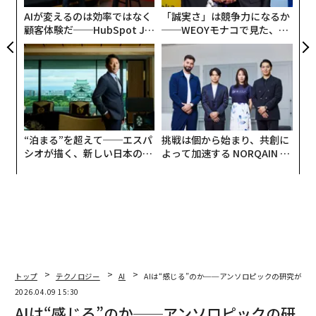
日
AIが変えるのは効率ではなく
「誠実さ」は競争力になるか
顧客体験だ──HubSpot Ja
──WEOYモナコで見た、く
panが語る「Grow Better」
ら寿司の経営哲学
な組織のつくり方
“泊まる”を超えて──エスパ
挑戦は個から始まり、共創に
シオが描く、新しい日本のラ
よって加速する NORQAIN JA
グジュアリー（前編）
PAN 特別座談会
トップ
テクノロジー
AI
AIは“感じる”のか──アンソロピックの研究が問い
2026.04.09 15:30
AIは“感じる”のか──アンソロピックの研