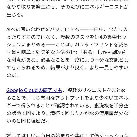
なやり取りを発生させ、そのたびにエネルギーコストが
生じる。
AIへの問い合わせをバッチ化する——一日中、出たり入
ったりするのではなく、複数のタスクを1回の集中セッ
ションにまとめる——ことは、AIフットプリントを減ら
す最も簡単で効果的な方法の1つである。しかも副次的
な利点がある。必要なことを一度により十分な文脈とし
て与えられるため、結果がより良く、より一貫しやすい
のだ。
Google Cloudの研究でも
、複数のリクエストをまとめ
ることで、同じ有用なアウトプットをより少ないエネル
ギーで得られることが確認されている。食洗機を半分空
の状態で回すより、満杯で回した方が水の使用量が少な
いのと同じ理屈だ。
試してほしい。毎日の始まりや集中して働くセッション