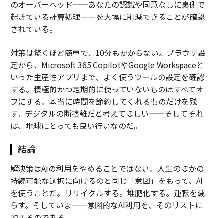
のオーバーヘッド——あなたの認識や同意なしに裏側で
起きている計算処理——を大幅に削減できることが確認
されている。
対策は驚くほど簡単で、10分もかからない。ブラウザ設
定から、Microsoft 365 CopilotやGoogle Workspaceと
いった生産性アプリまで、よく使うツールの設定を確認
する。積極的かつ定期的に使っていないものはすべてオ
フにする。本当に時間を節約してくれるものだけを残
す。デジタルの断捨離だと考えてほしい——そしてそれ
は、地球にとっても良い行いなのだ。
結論
解決策はAIの利用をやめることではない。人生のほかの
持続可能な選択に向けるのと同じ「意図」をもって、AI
を使うことだ。リサイクルする。堆肥化する。運転を減
らす。そしていま——意図的なAI利用を、そのリストに
加えるのである。