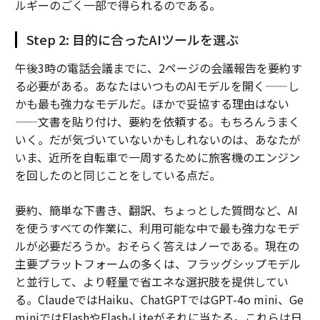
ルギーのごく一部で得られるのである。
Step 2: 目的に合ったAIツールを選ぶ
午後3時の電話会議までに、2ページの会議報告を要約す
る必要がある。あなたはいつものAIモデルを開く——し
かも最も強力なモデルだ。ほかで妥協する理由はない
——文書を貼り付け、要約を依頼する。もちろんうまく
いく。だが気づいていないかもしれないのは、あなたが
いま、近所を自転車で一周するために旅客機のエンジン
を回したのと同じことをしている点だ。
要約、簡単な下書き、翻訳、ちょっとした質問など、AI
を使うすべての作業に、利用可能な中で最も強力なモデ
ルが必要だろうか。おそらく答えはノーである。現在の
主要プラットフォームの多くは、フラッグシップモデル
と並行して、より軽量で省エネな選択肢を提供してい
る。ClaudeではHaiku、ChatGPTではGPT-4o mini、Ge
miniではFlashやFlash-Liteがそれに当たる。これらは日