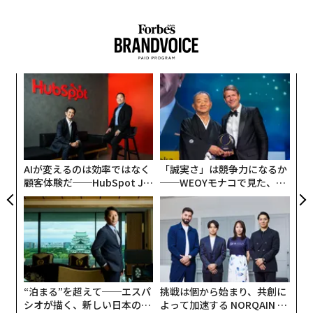
また2025年12月、AIエンジニアのリチャード・ワイスが
Claude Opus 4.5（11月24日公開）から「
Soul overview
」という文書を抽出したと
ブログで公開
パ
した。Claudeの“人格・価値観”を定義した訓練文書とい
技
えるものだ。Anthropicの哲学者・AI研究者、アマン
無
「
ダ・アスケルはこれが実在の文書であり、教師あり学習
防
左右
を含むトレーニングに使用したと
認めた
。「社内では親
T
しみを込めて『soul doc（魂の文書）』と呼ばれるよう
日
AIが変えるのは効率ではなく
「誠実さ」は競争力になるか
になった」とアスケルはXに
投稿
している。
顧客体験だ──HubSpot Ja
──WEOYモナコで見た、く
panが語る「Grow Better」
ら寿司の経営哲学
な組織のつくり方
“泊まる”を超えて──エスパ
挑戦は個から始まり、共創に
シオが描く、新しい日本のラ
よって加速する NORQAIN JA