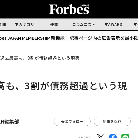
記事
カテゴリ
連載
コラムニスト
AWARD
rbes JAPAN MEMBERSHIP 新機能｜
記事ページ内の広告表示を最小
円で過去最高も、3割が債務超過という現実
最高も、3割が債務超過という現
APAN編集部
著者フォロー
記事を保存