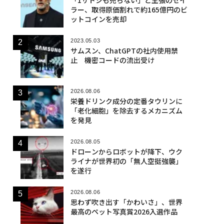
ラー、取得原価割れで約165億円のビ
ットコインを売却
2023.05.03
サムスン、ChatGPTの社内使用禁
止 機密コードの流出受け
2026.08.06
栄養ドリンク成分の定番タウリンに
「老化細胞」を除去するメカニズム
を発見
2026.08.05
ドローンからロボットが降下、ウク
ライナが世界初の「無人空挺強襲」
を遂行
2026.08.06
思わず吹き出す「かわいさ」、世界
最高のペット写真賞2026入選作品