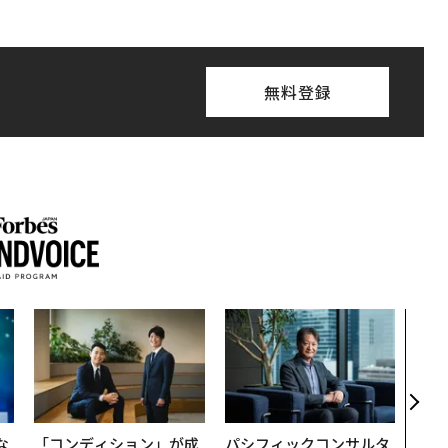
無料登録
アフ
小1
手に
な
「コンディション」が成
パシフィックコンサルタ