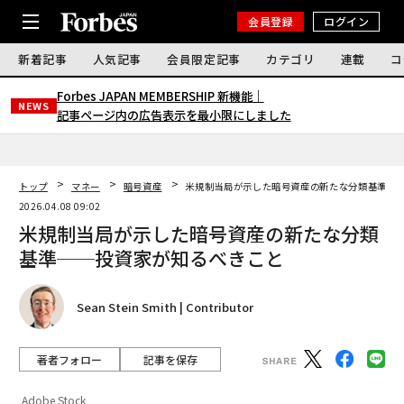
会員登録
ログイン
新着記事
人気記事
会員限定記事
カテゴリ
連載
コ
Forbes JAPAN MEMBERSHIP 新機能｜
NEWS
記事ページ内の広告表示を最小限にしました
トップ
マネー
暗号資産
米規制当局が示した暗号資産の新たな分類基準─
2026.04.08 09:02
米規制当局が示した暗号資産の新たな分類
基準──投資家が知るべきこと
Sean Stein Smith | Contributor
著者フォロー
記事を保存
Adobe Stock