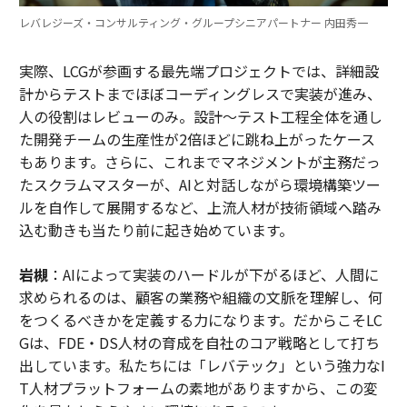
レバレジーズ・コンサルティング・グループシニアパートナー 内田秀一
実際、LCGが参画する最先端プロジェクトでは、詳細設
計からテストまでほぼコーディングレスで実装が進み、
人の役割はレビューのみ。設計～テスト工程全体を通し
た開発チームの生産性が2倍ほどに跳ね上がったケース
もあります。さらに、これまでマネジメントが主務だっ
たスクラムマスターが、AIと対話しながら環境構築ツー
ルを自作して展開するなど、上流人材が技術領域へ踏み
込む動きも当たり前に起き始めています。
岩槻
：AIによって実装のハードルが下がるほど、人間に
求められるのは、顧客の業務や組織の文脈を理解し、何
をつくるべきかを定義する力になります。だからこそLC
Gは、FDE・DS人材の育成を自社のコア戦略として打ち
出しています。私たちには「レバテック」という強力なI
T人材プラットフォームの素地がありますから、この変