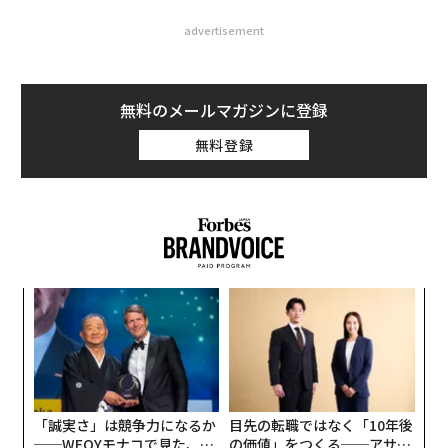
advertisement
無料のメールマガジンに登録
無料登録
─レ
A
込め
顧客
pa
創に
エ
な
 JA
設オ
が
が
「誠実さ」は競争力になるか
目先の転職ではなく「10年後
──WEOYモナコで見た、く
の価値」をつくる──アサイ