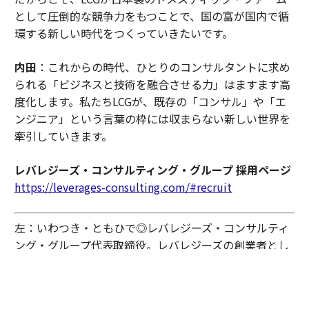
として圧倒的な競争力をもつことで、国の富が国内で循
環する新しい時代をつくっていきたいです。
内田
：これからの時代、ひとりのコンサルタントに求め
られる「ビジネスと技術を融合させる力」はますます高
度化します。私たちLCGが、既存の「コンサル」や「エ
ンジニア」という言葉の枠には収まらない新しい世界を
牽引していきます。
レバレジーズ・コンサルティング・グループ 採用ページ
https://leverages-consulting.com/#recruit
左：いわつき・ともひで◎レバレジーズ・コンサルティ
ング・グループ代表取締役。レバレジーズの創業者とし
て、IT人材プラットフォーム「レバテック」をはじめと
する多様な事業をゼロから構築。完全自己資本経営の強
みを生かし、コンサルティング業界の構造変革に挑む。