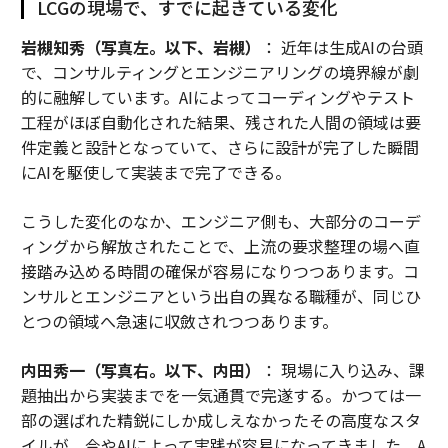
LCGの現場で、すでに起きている変化
岩槻知秀（写真左。以下、岩槻）
： 近年は生成AIの台頭
で、コンサルティングとエンジニアリングの境界線が劇
的に融解しています。AIによってコーディングやテスト
工程がほぼ自動化された結果、残された人間の領域は要
件定義と設計となっていて、さらに設計が完了した瞬間
にAIを駆使して実装まで完了できる。
こうした変化のなか、エンジニア側も、大部分のコーデ
ィングから解放されたことで、上流の要求整理の場へ直
接踏み込める時間の確保が容易になりつつあります。コ
ンサルとエンジニアという出自の異なる職種が、同じひ
とつの領域へ急速に収斂されつつあります。
内田秀一（写真右。以下、内田）
： 現場に入り込み、課
題抽出から実装までを一気通貫で完遂する。かつては一
部の選ばれた精鋭にしか成しえなかったその高度なスタ
イルが、今やAIによって実践が容易になってきました。A