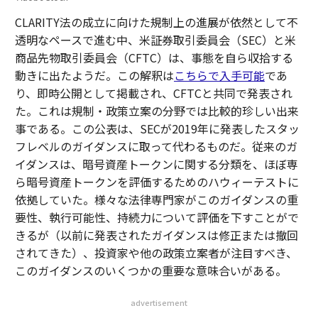
CLARITY法の成立に向けた規制上の進展が依然として不
透明なペースで進む中、米証券取引委員会（SEC）と米
商品先物取引委員会（CFTC）は、事態を自ら収拾する
動きに出たようだ。この解釈は
こちらで入手可能
であ
り、即時公開として掲載され、CFTCと共同で発表され
た。これは規制・政策立案の分野では比較的珍しい出来
事である。この公表は、SECが2019年に発表したスタッ
フレベルのガイダンスに取って代わるものだ。従来のガ
イダンスは、暗号資産トークンに関する分類を、ほぼ専
ら暗号資産トークンを評価するためのハウィーテストに
依拠していた。様々な法律専門家がこのガイダンスの重
要性、執行可能性、持続力について評価を下すことがで
きるが（以前に発表されたガイダンスは修正または撤回
されてきた）、投資家や他の政策立案者が注目すべき、
このガイダンスのいくつかの重要な意味合いがある。
advertisement