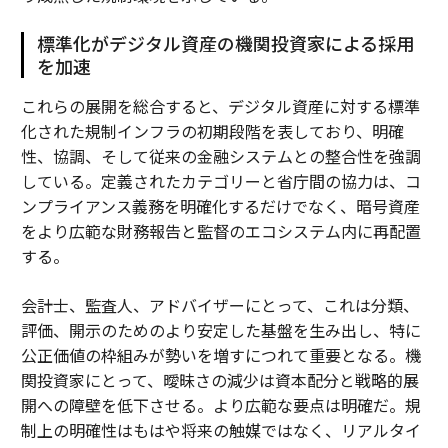
標準化がデジタル資産の機関投資家による採用
を加速
これらの展開を総合すると、デジタル資産に対する標準
化された規制インフラの初期段階を表しており、明確
性、協調、そして従来の金融システムとの整合性を強調
している。定義されたカテゴリーと省庁間の協力は、コ
ンプライアンス義務を明確化するだけでなく、暗号資産
をより広範な財務報告と監督のエコシステム内に再配置
する。
会計士、監査人、アドバイザーにとって、これは分類、
評価、開示のためのより安定した基盤を生み出し、特に
公正価値の枠組みが勢いを増すにつれて重要となる。機
関投資家にとって、曖昧さの減少は資本配分と戦略的展
開への障壁を低下させる。より広範な要点は明確だ。規
制上の明確性はもはや将来の触媒ではなく、リアルタイ