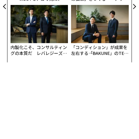
ら寿司の経営哲学
ンの長期伴走型支援とは
内製化こそ、コンサルティン
「コンディション」が成果を
グの本質だ レバレジーズが
左右する――「BAKUNE」のTEN
実践する、次世代ファームの
TIALが支える「挑戦者の明
全貌
日」