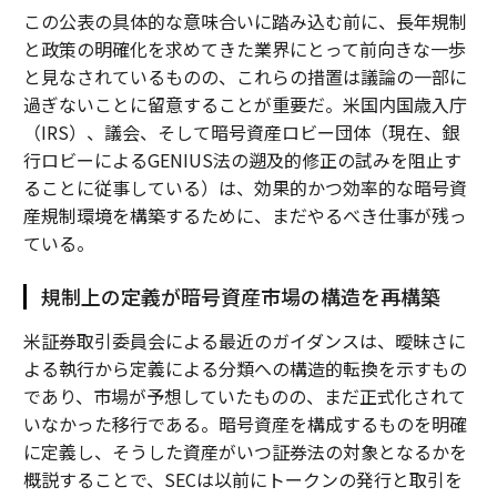
この公表の具体的な意味合いに踏み込む前に、長年規制
と政策の明確化を求めてきた業界にとって前向きな一歩
と見なされているものの、これらの措置は議論の一部に
過ぎないことに留意することが重要だ。米国内国歳入庁
（IRS）、議会、そして暗号資産ロビー団体（現在、銀
行ロビーによるGENIUS法の遡及的修正の試みを阻止す
ることに従事している）は、効果的かつ効率的な暗号資
産規制環境を構築するために、まだやるべき仕事が残っ
ている。
規制上の定義が暗号資産市場の構造を再構築
米証券取引委員会による最近のガイダンスは、曖昧さに
よる執行から定義による分類への構造的転換を示すもの
であり、市場が予想していたものの、まだ正式化されて
いなかった移行である。暗号資産を構成するものを明確
に定義し、そうした資産がいつ証券法の対象となるかを
概説することで、SECは以前にトークンの発行と取引を