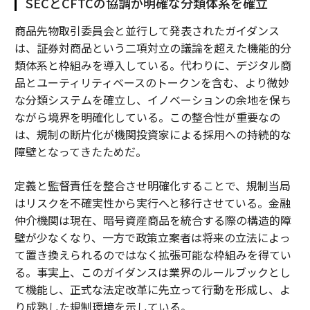
SECとCFTCの協調が明確な分類体系を確立
商品先物取引委員会と並行して発表されたガイダンス
は、証券対商品という二項対立の議論を超えた機能的分
類体系と枠組みを導入している。代わりに、デジタル商
品とユーティリティベースのトークンを含む、より微妙
な分類システムを確立し、イノベーションの余地を保ち
ながら境界を明確化している。この整合性が重要なの
は、規制の断片化が機関投資家による採用への持続的な
障壁となってきたためだ。
定義と監督責任を整合させ明確化することで、規制当局
はリスクを不確実性から実行へと移行させている。金融
仲介機関は現在、暗号資産商品を統合する際の構造的障
壁が少なくなり、一方で政策立案者は将来の立法によっ
て置き換えられるのではなく拡張可能な枠組みを得てい
る。事実上、このガイダンスは業界のルールブックとし
て機能し、正式な法定改革に先立って行動を形成し、よ
り成熟した規制環境を示している。