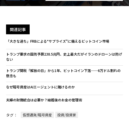
関連記事
「大きな過ち」FRBによる“サプライズ”に備えるビットコイン市場
トランプ要求の国防予算238.5兆円、史上最大だがイランのドローンは防げ
ない
トランプ関税「解放の日」から1年、ビットコイン下落──6万ドル割れの
懸念も
なぜ暗号資産はAIエージェントに賭けるのか
夫婦の財務統合は必要か？結婚後のお金の管理術
タグ：
仮想通貨/暗号資産
投資/投資家