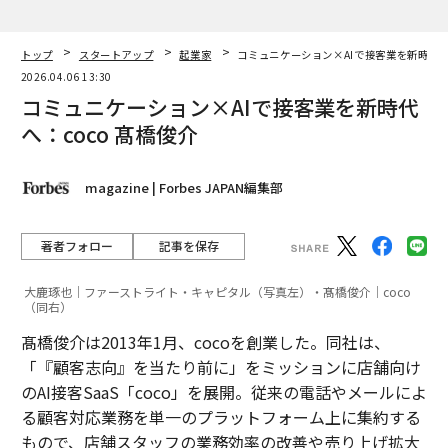
トップ
スタートアップ
起業家
コミュニケーション×AIで接客業を新時代へ：
2026.04.06 13:30
コミュニケーション×AIで接客業を新時代
へ：coco 髙橋俊介
magazine | Forbes JAPAN編集部
著者フォロー
記事を保存
大鹿琢也｜ファーストライト・キャピタル（写真左）・髙橋俊介｜coco
（同右）
髙橋俊介は2013年1月、cocoを創業した。同社は、
「『顧客志向』を当たり前に」をミッションに店舗向け
のAI接客SaaS「coco」を展開。従来の電話やメールによ
る顧客対応業務を単一のプラットフォーム上に集約する
もので、店舗スタッフの業務効率の改善や売り上げ拡大