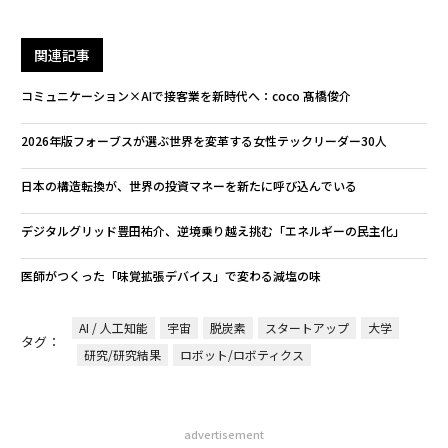
関連記事
コミュニケーション×AIで接客業を新時代へ：coco 髙橋俊介
2026年版フォーブスが選ぶ世界を変革する女性テックリーダー30人
日本の構造転換が、世界の投資マネーを新たに呼び込んでいる
デジタルグリッド豊田祐介、逆境乗り越え挑む「エネルギーの民主化」
医師がつくった「味覚拡張デバイス」で変わる減塩の味
AI / 人工知能
宇宙
脱炭素
スタートアップ
大学
タグ：
研究/研究結果
ロボット/ロボティクス
advertisement