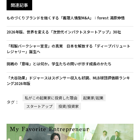
関連記事
ものづくりブランドを強くする「義理人情型M&A」：forest 湯原伸悟
2026年版、世界を変える「次世代インパクトスタートアップ」30社
「和製バークシャー宣言」の真実 日本を解放する「ディープバリュート
レジャリー」誕生へ
挑戦の「意味」とは何か。学生たちの問いが示す成長のかたち
「大谷効果」ドジャースはスポンサー収入も好調、MLB球団評価額ランキ
ング2026年版
私がこの起業家に投資した理由
起業家/起業
タグ：
スタートアップ
投資/投資家