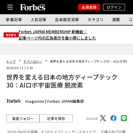
会員登録
ログイン
新着記事
人気記事
会員限定記事
カテゴリ
連載
コ
Forbes JAPAN MEMBERSHIP 新機能｜
NEWS
記事ページ内の広告表示を最小限にしました
トップ
テクノロジー
世界を変える日本の地方ディープテック30：AIロボ宇宙医
2026.04.13 13:30
世界を変える日本の地方ディープテック
30：AIロボ宇宙医療 脱炭素
magazine | Forbes JAPAN編集部
著者フォロー
記事を保存
TriOrb BASEの実機。4つのカメラとレーザースキャナで、 正確な自己位置