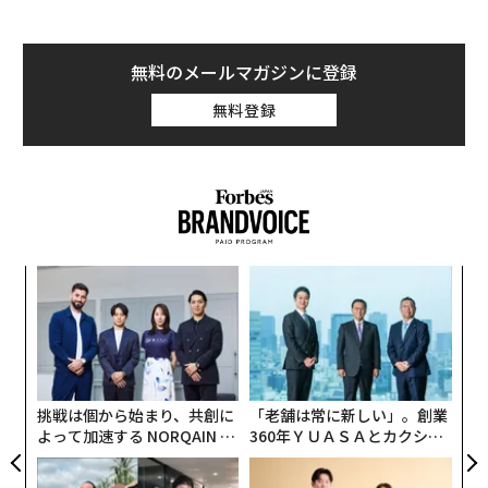
無料のメールマガジンに登録
無料登録
るか
〈7
、く
ャ
ト
「
リア
左右
UM
T
日
挑戦は個から始まり、共創に
「老舗は常に新しい」。創業
よって加速する NORQAIN JA
360年ＹＵＡＳＡとカクシン
PAN 特別座談会
CEO田尻望が語る、AIを超え
る人の価値