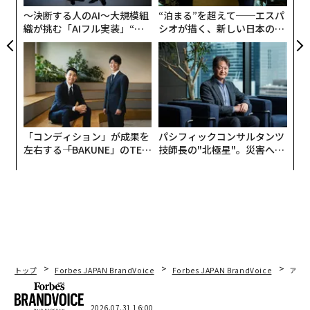
民の財布を圧迫している。
〜決断する人のAI〜大規模組
“泊まる”を超えて──エスパ
織が挑む「AIフル実装」“使
シオが描く、新しい日本のラ
米エネルギー情報局によると、米国人は1日あたり約3億
う”企業から“動く”企業へ【N
グジュアリー（前編）
7500万ガロンのガソリンを消費している。
AAA
による
TTドコモビジネス×PwC】
と、米国におけるガソリン1ガロンあたりの平均価格は
現在4.00ドル弱だ。戦争勃発前の1カ月前は3.00ドル弱
だった。
したがって、年間ベースで計算すると、米国人は個人の
「コンディション」が成果を
パシフィックコンサルタンツ
左右する――「BAKUNE」のTEN
技師長の"北極星"。災害への
交通費として合計1370億ドル多く支出していることにな
TIALが支える「挑戦者の明
無力感を乗り越え見つけた、
る。
日」
防災一筋20年の答え
これは米国の個人消費支出総額（
米連邦準備制度理事会（FRB）のデータ
によると昨年は
約21兆ドル）に占める割合としては小さいが、生活必需
品の家計予算に与える影響ははるかに大きい。
トップ
Forbes JAPAN BrandVoice
Forbes JAPAN BrandVoice
アフ
米農務省の最新
データ
によると、食料品と外食を合わせ
た家計支出は月平均1546ドルだ。FRBのデータでは世帯
2026.07.31 16:00