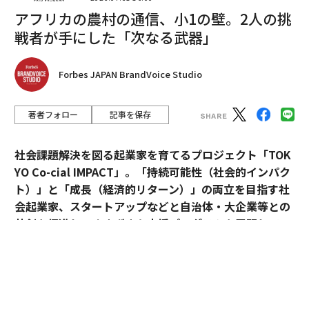
数は1億3300万世帯で、価格が高止まりすると仮定する
アフリカの農村の通信、小1の壁。2人の挑
と、平均して年間1000ドル程度のガソリン代が追加で必
戦者が手にした「次なる武器」
要になる。暖房用の天然ガスも急騰しており、2023年に
記録した過去最高値に近づいている。
Forbes JAPAN BrandVoice Studio
エネルギー価格は、消費者心理を変えるために長期間高
著者フォロー
記事を保存
止まりする必要はない。
ガソリンスタンドの大きく明るい看板は、人々が日々自
社会課題解決を図る起業家を育てるプロジェクト「TOK
分の経済状況をどう認識するかを示す強力な手がかりと
YO Co-cial IMPACT」。
「持続可能性（社会的インパク
なる。
ト）」と「成長（経済的リターン）」の両立を目指す社
会起業家、スタートアップなどと自治体・大企業等との
燃料価格の高騰は、大量の在庫をトラックで輸送する総
共創を促進し、さまざまな支援プログラムを展開してい
合小売業者や、Eコマース小売業者のラストワンマイル
る。
コストの費用も増加させる。今回のような突然の急騰
は、すべての小売業者を不安にさせ、一部の拡大計画を
2026年5月のデモデイでは、アクセラレーションプログ
一時停止させるきっかけとなるはずだ。
ラムに参加したスタートアップ5社がピッチ大会形式で