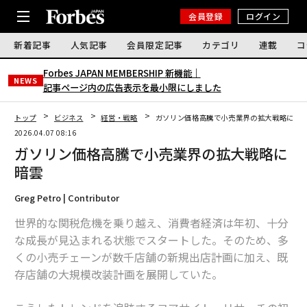
会員登録
ログイン
新着記事
人気記事
会員限定記事
カテゴリ
連載
コ
Forbes JAPAN MEMBERSHIP 新機能｜
NEWS
記事ページ内の広告表示を最小限にしました
トップ
ビジネス
経営・戦略
ガソリン価格高騰で小売業界の拡大戦略に暗
2026.04.07 08:16
ガソリン価格高騰で小売業界の拡大戦略に
暗雲
Greg Petro | Contributor
世界的な関税危機を乗り越え、消費者経済は年初、十分
な成長が見込まれる状態でスタートした。そのため、多
くの小売チェーンが数千店舗の新規出店計画に加え、既
存店舗の大規模改装計画を展開していた。