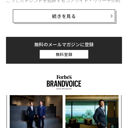
こうしたトレンドを追跡するコアサイト・リサーチの初
期
予測
では、今年米国で5000店舗以上が新規開店し、閉
店数は3年ぶりの低水準になると見込まれていた。
続きを見る
しかし現在、小売業を永遠に変えた新型コロナウイルス
のパンデミックが混乱の中で始まってからちょうど6年
が経過した今、そうした楽観論は影を潜めている。小売
無料のメールマガジンに登録
業界の経営幹部たちは再び、羅針盤もロードマップもな
無料登録
い状態で未来を描こうとしている。イラン戦争とその混
乱はあとどれくらい続くのか、そしてそれは消費者行動
にどのような影響を及ぼすのか。
前者を予測できる者はいないが、消費者支出の見通しは
避けられないものに思える。
なく
伝
Ja
る
すでにメガトレンド（食品インフレーション、手の届か
er」
モ
ない住宅価格、AIによる雇用喪失など）によってストレ
創に
目
 JA
の
スを受けている中、燃料価格の突然の高騰だけでも、国
ン