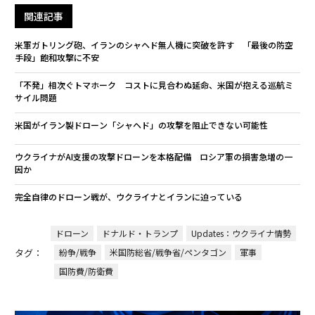
関連記事
米軍ガトリング砲、イランのシャヘド無人機に突破を許す 「最後の防空
手段」飽和攻撃に不安
「不発」相次ぐトマホーク コストに見合わぬ延命、米国が抱える巡航ミ
サイル問題
米国がイラン製ドローン「シャヘド」の攻撃を阻止できない可能性
ウクライナがAI支援の攻撃ドローンを本格配備 ロシア軍の損害急増の一
因か
完全自律のドローン戦が、ウクライナとイランに迫っている
ドローン
ドナルド・トランプ
Updates：ウクライナ情勢
タグ：
紛争/戦争
米国防総省/戦争省/ペンタゴン
軍事
国防費/防衛費