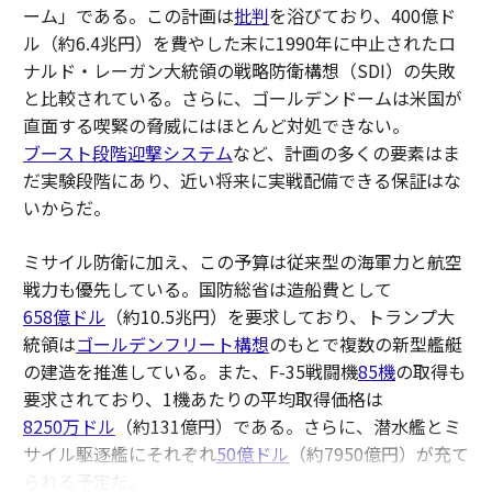
ーム」である。この計画は
批判
を浴びており、400億ド
ル（約6.4兆円）を費やした末に1990年に中止されたロ
ナルド・レーガン大統領の戦略防衛構想（SDI）の失敗
と比較されている。さらに、ゴールデンドームは米国が
直面する喫緊の脅威にはほとんど対処できない。
ブースト段階迎撃システム
など、計画の多くの要素はま
だ実験段階にあり、近い将来に実戦配備できる保証はな
いからだ。
ミサイル防衛に加え、この予算は従来型の海軍力と航空
戦力も優先している。国防総省は造船費として
658億ドル
（約10.5兆円）を要求しており、トランプ大
統領は
ゴールデンフリート構想
のもとで複数の新型艦艇
の建造を推進している。また、F-35戦闘機
85機
の取得も
要求されており、1機あたりの平均取得価格は
8250万ドル
（約131億円）である。さらに、潜水艦とミ
サイル駆逐艦にそれぞれ
50億ドル
（約7950億円）が充て
られる予定だ。