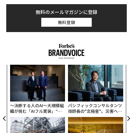
無料のメールマガジンに登録
無料登録
果を
エ
EN
設オ
明
が
“
が
シ
グ
〜決断する人のAI〜大規模組
パシフィックコンサルタンツ
織が挑む「AIフル実装」“使
技師長の"北極星"。災害への
う”企業から“動く”企業へ【N
無力感を乗り越え見つけた、
TTドコモビジネス×PwC】
防災一筋20年の答え