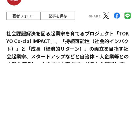
著者フォロー
記事を保存
社会課題解決を図る起業家を育てるプロジェクト「TOK
YO Co-cial IMPACT」。
「持続可能性（社会的インパク
ト）」と「成長（経済的リターン）」の両立を目指す社
会起業家、スタートアップなどと自治体・大企業等との
共創を促進し、さまざまな支援プログラムを展開してい
る。
2026年5月のデモデイでは、アクセラレーションプログ
ラムに参加したスタートアップ5社がピッチ大会形式で
成果を披露した。
最優秀賞に輝いたのは、アフリカ農村部の情報・金融格
差に挑むDots forの大場カルロス。優秀賞には、子供の
送迎と放課後の居場所を結ぶhabの豊田洋平が選ばれ