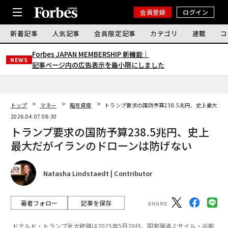
会員登録
ログイン
新着記事
人気記事
会員限定記事
カテゴリ
連載
コ
Forbes JAPAN MEMBERSHIP 新機能｜
NEWS
記事ページ内の広告表示を最小限にしました
トップ
マネー
暗号資産
トランプ要求の国防予算238.5兆円、史上最大だ
2026.04.07 08:30
トランプ要求の国防予算238.5兆円、史上
最大だがイランのドローンは防げない
Natasha Lindstaedt | Contributor
著者フォロー
記事を保存
ドナルド・トランプ米大統領は2025年5月20日、国家弾道ミサイル・巡航