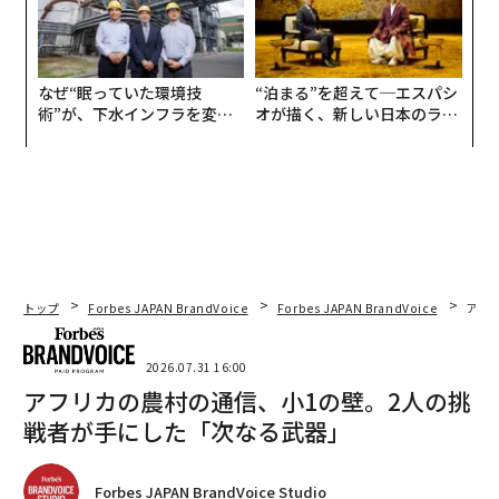
なぜ“眠っていた環境技
“泊まる”を超えて─エスパシ
術”が、下水インフラを変え
オが描く、新しい日本のラグ
たのか──産総研×月島JFE
ジュアリー（中編）
アクアソリューションの10年
トップ
Forbes JAPAN BrandVoice
Forbes JAPAN BrandVoice
アフ
2026.07.31 16:00
アフリカの農村の通信、小1の壁。2人の挑
戦者が手にした「次なる武器」
Forbes JAPAN BrandVoice Studio