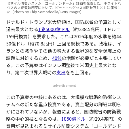
ミサイル防衛システム「ゴールデンドーム」計画を発表した。ホワイトハ
ウスの大統領執務室において、ピート・ヘグセス国防長官とともに演説し
た（Photo by Chip Somodevilla/Getty Images）
ドナルド・トランプ米大統領は、国防総省の予算として
過去最大となる
1兆5000億ドル
（約238.5兆円。1ドル＝
159円換算）を要求した。これは2026年度の水準を約44
50億ドル（約70.8兆円）上回る規模である。政権は、イ
ランとの戦争やその他の増大する世界的な安全保障上の
課題に対処するため、
40%
の増額が必要だと主張してい
る。この予算案はインフレ調整後で米国史上最大とな
り、第二次世界大戦時の
支出
をも上回る。
advertisement
この予算案の中核にあるのは、大規模な戦略的防衛シス
テムへの新たな重点投資である。資金配分の詳細は明ら
かにされていないが、報道によると、国防総省の防衛戦
略の中心的柱となるのは、
1850億ドル
（約29.4兆円）の
費用が見込まれるミサイル防衛システム「ゴールデンド