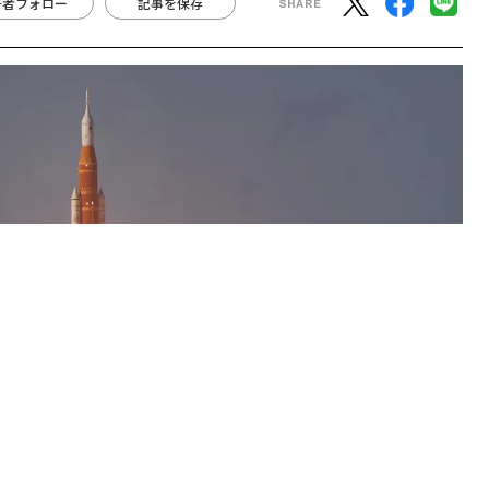
2、今後訪れる8つの重要な瞬間
を目にする NASAアルテミ
要な瞬間