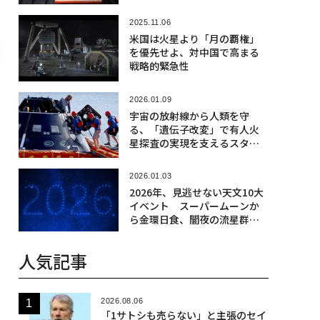
の狙い
2025.11.06
米国は火星より「月の覇権」
を優先せよ、対中国で高まる
戦略的緊急性
2026.01.09
宇宙の放射線から人類を守
る、「遺伝子改変」で有人火
星探査の実現を支えるスター
トアップの挑戦
2026.01.03
2026年、見逃せない天文10大
イベント スーパームーンか
ら金環日食、闇夜の流星群ま
で
人気記事
2026.08.06
「1サトシも売らない」と主張のセイ