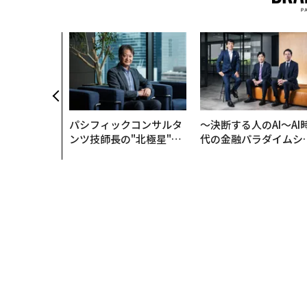
翻訳・編集＝荻原藤緒
2026年9
最新号の購入はこ
メンバーシップに
タグ：
宇宙
月
アルテミス計画
NASA
天体観