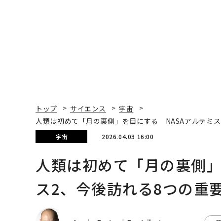
パシフィックコンサルタ
〜決断する人のAI〜AI
ンツ技師長の"北極星"。
代の金融パラダイムシ
災害への無力感を乗り越
ト、「超個別化」の核
え見つけた、防災一筋20
【MUFG×ウェルスナ
年の答え
×PwC】