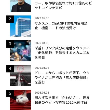
ラー、取得原価割れで約165億円のビ
ットコインを売却
2023.05.03
サムスン、ChatGPTの社内使用禁
止 機密コードの流出受け
2026.08.06
栄養ドリンク成分の定番タウリンに
「老化細胞」を除去するメカニズム
を発見
2026.08.05
ドローンからロボットが降下、ウク
ライナが世界初の「無人空挺強襲」
を遂行
2026.08.06
思わず吹き出す「かわいさ」、世界
最高のペット写真賞2026入選作品