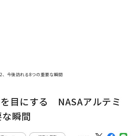
AI
なく
Spo
ow 
くり
時
「老舗は常に新しい」。
革新は下山で生まれる─
フ
創業360年ＹＵＡＳＡと
─レクサスが新型TZとE
心
カクシンCEO田尻望が語
Sに込めた「DISCOVE
ビ
る、AIを超える人の価値
R」の哲学