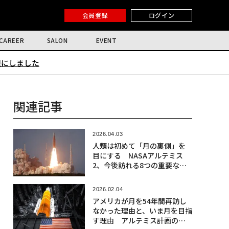
会員登録
ログイン
CAREER
SALON
EVENT
限にしました
関連記事
2026.04.03
人類は初めて「月の裏側」を
目にする NASAアルテミス
2、今後訪れる8つの重要な瞬
間
2026.02.04
アメリカが月を54年間再訪し
なかった理由と、いま月を目指
す理由 アルテミス計画の真