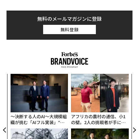
無料のメールマガジンに登録
無料登録
革
ク
た「
〈7
ャ
ト
リア
〜決断する人のAI〜大規模組
アフリカの農村の通信、小1
UM
織が挑む「AIフル実装」“使
の壁。2人の挑戦者が手にし
う”企業から“動く”企業へ【N
た「次なる武器」
TTドコモビジネス×PwC】