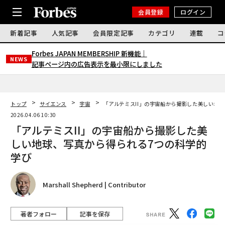
会員登録
ログイン
新着記事
人気記事
会員限定記事
カテゴリ
連載
コ
Forbes JAPAN MEMBERSHIP 新機能｜
NEWS
記事ページ内の広告表示を最小限にしました
トップ
サイエンス
宇宙
「アルテミスII」の宇宙船から撮影した美しい地
2026.04.06 10:30
「アルテミスII」の宇宙船から撮影した美
しい地球、写真から得られる7つの科学的
学び
Marshall Shepherd | Contributor
著者フォロー
記事を保存