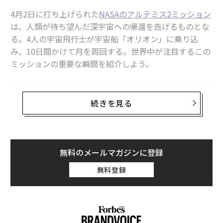
4月2日に打ち上げられた
NASAのアルテミス2ミッション
は、人類が待ち望んだ深宇宙への帰還を告げるものとな
る。4人の宇宙飛行士が宇宙船「オリオン」に乗り込
み、10日間かけて月を周回する。世界中が注目するこの
ミッションの重要な瞬間を紹介しよう。
SEE
ALSO
続きを見る
アメリカが月を54年間再訪しなかっ
た理由と、いま月を目指す理由 ア
ルテミス計画の真の狙い
無料のメールマガジンに登録
1. 月遷移軌道投入（2日目）
無料登録
地球を楕円軌道で2周回した後、ミッションを決定づけ
る瞬間が訪れる。月遷移軌道投入噴射だ。30分間のエン
ジン燃焼により、オリオンは地球周回軌道を離脱し、月