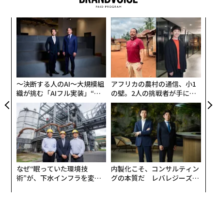
を回って地球へ戻る「自由帰還軌道」に入る。
革
この操作は事実上、宇宙飛行士を月への旅にコミットさ
ク
せる一方、地球へ帰還できることも保証する。
た「
〈7
ャ
ト
リア
〜決断する人のAI〜大規模組
アフリカの農村の通信、小1
UM
織が挑む「AIフル実装」“使
の壁。2人の挑戦者が手にし
う”企業から“動く”企業へ【N
た「次なる武器」
TTドコモビジネス×PwC】
なぜ“眠っていた環境技
内製化こそ、コンサルティン
術”が、下水インフラを変え
グの本質だ レバレジーズが
たのか──産総研×月島JFE
実践する、次世代ファームの
アクアソリューションの10年
全貌