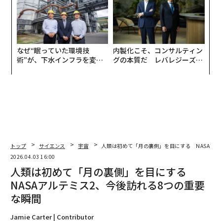
なぜ“眠っていた環境技
内製化こそ、コンサルティン
術”が、下水インフラを変え
グの本質だ レバレジーズが
たのか──産総研×月島JFE
実践する、次世代ファームの
アクアソリューションの10年
全貌
トップ
サイエンス
宇宙
人類は初めて「月の裏側」を目にする NASAア
2026.04.03 16:00
人類は初めて「月の裏側」を目にする
NASAアルテミス2、今後訪れる8つの重要
な瞬間
Jamie Carter | Contributor