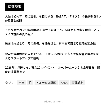
関連記事
人類は初めて「月の裏側」を目にする NASAアルテミス2、今後訪れる8つ
の重要な瞬間
アメリカが月を54年間再訪しなかった理由と、いま月を目指す理由 アル
テミス計画の真の狙い
米国は火星より「月の覇権」を優先せよ、対中国で高まる戦略的緊急性
宇宙の放射線から人類を守る、「遺伝子改変」で有人火星探査の実現を支
えるスタートアップの挑戦
2026年、見逃せない天文10大イベント スーパームーンから金環日食、闇
夜の流星群まで
タグ：
宇宙
月
アルテミス計画
NASA
天体観測
advertisement