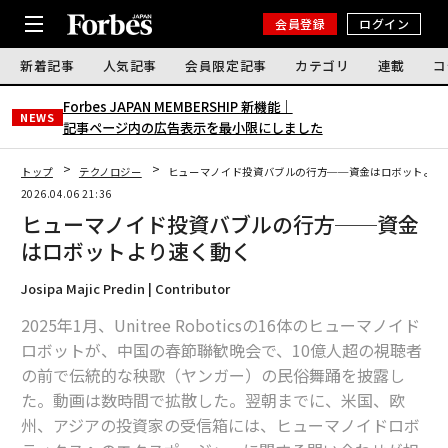
会員登録
ログイン
新着記事
人気記事
会員限定記事
カテゴリ
連載
コ
Forbes JAPAN MEMBERSHIP 新機能｜
NEWS
記事ページ内の広告表示を最小限にしました
トップ
テクノロジー
ヒューマノイド投資バブルの行方──資金はロボットより
2026.04.06 21:36
ヒューマノイド投資バブルの行方──資金
はロボットより速く動く
Josipa Majic Predin | Contributor
2025年1月、Unitree Roboticsの16体のヒューマノイド
ロボットが、中国の春節聯歓晩会で、10億人超の視聴者
の前で伝統的な秧歌（ヤンガー）の民俗舞踊を披露し
た。動画は数時間で拡散した。翌朝までに、米国、欧
州、アジアの投資家の受信箱には、ヒューマノイドロボ