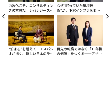
ない。長期的な論拠は実在し、十分に裏づけられてい
内製化こそ、コンサルティン
なぜ“眠っていた環境技
る。これは精度を求める議論だ。支払い能力のあるパー
グの本質だ レバレジーズが
術”が、下水インフラを変え
トナーとともに産業用システムを構築し、成果が文書化
実践する、次世代ファームの
たのか──産総研×月島JFE
されている企業と、主として「観客」をつくっている企
全貌
アクアソリューションの10年
業とを区別せよ、という議論である。
市場は自らの足元を追い越している
資金調達データは無視しがたい。Crunchbaseによれば、
“泊まる”を超えて─エスパシ
目先の転職ではなく「10年後
世界のロボティクス系スタートアップが2025年に調達し
オが描く、新しい日本のラグ
の価値」をつくる──アサイ
ジュアリー（中編）
ンの長期伴走型支援とは
た資金は
138億ドル（約2兆円）
で、2024年の78億ドル
から増加し、ピークだった2021年の131億ドルすら上回
った。中国では集中がさらに顕著で、Global Humanoid
Robots Marketレポートによれば、同国は2025年最初の
9カ月で、合計500億元（約
70億ドル、約1兆円
）に上る
610件の投資案件を記録し、前年同期比で250%増となっ
た。
個別ラウンドの規模も、その野心に見合う形で拡大して