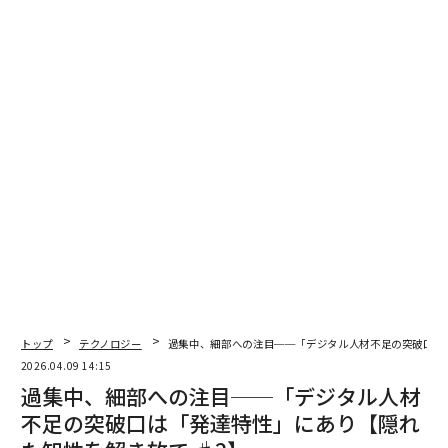
の王力宏（Wang Leehom）とともに同期した演目を披
露した。いずれも数百万回の視聴と大きな報道を生ん
だ。
関わるエンジニアリングは容易ではない。
ARC Advisory Groupによれば
、G1は音声から動作まで
のレイテンシーを8ミリ秒未満に抑え、ライブ音楽との
精密な同期を可能にしている。これは意味のある成果
だ。しかし同じ分析は、ダンスは「ヒューマノイドロボ
ティクスの中核目的ではない」と認め、業界は依然とし
て「現実世界での適応性の限界、大規模商用化の道筋の
不透明さ、部品コストの高さ、成熟した標準と安全フレ
ームワークの不在」に直面しているとしている。
トップ
テクノロジー
過集中、細部への注目──「デジタル人材不足の突破口は
South China Morning Postによれば、ロボティクス企業
2026.04.09 14:15
4社が2026年の春節聯歓晩会への出演枠として合計1億元
過集中、細部への注目──「デジタル人材
を支払ったという。これは商用化の初期段階にある企業
不足の突破口は「発達特性」にあり【隠れ
にとって相当なマーケティング支出である。イベントは