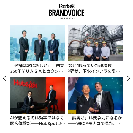
出ている」と答えた企業の割合は、米国（87％）とドイ
パイロットを実施し、AIソフトウェアを二次的な売り文
ツ（81.7％）でいずれも8割を上回ったのに対し、日本
句ではなく主要な競争資産として扱う、というやり方
では6割を下回った（57.8％）。
だ。より信頼性の高い取り組みのいくつかは、すでに検
証可能な運用データを生み始めている。
革
DXの取り組み成果
ク
た「
Boston Dynamicsは、この領域で独自の位置を占める。
挑
同社の4足歩行ロボットSpotは、石油・ガス、建設、公
よっ
PA
共安全の点検領域で長年にわたる実配備の記録を積み上
げてきた。ヒューマノイドAtlasも10年以上にわたり積極
「老舗は常に新しい」。創業
なぜ“眠っていた環境技
360年ＹＵＡＳＡとカクシン
術”が、下水インフラを変え
的に開発が続いている。同社の仕事は、伝統的な産業オ
CEO田尻望が語る、AIを超え
たのか──産総研×月島JFE
ートメーションを除けば、反復的な実環境ロボティクス
る人の価値
アクアソリューションの10年
開発について、最も広範な公開記録を示している。Hyun
daiによる買収は製造リソースを加えると同時に、自動車
の生産現場への直接のチャネルももたらした。
出典：情報処理推進機構（IPA）「DX動向2025」 https://www.ipa.go.jp/di
gital/chousa/dx-trend/tbl5kb0000001mn2-att/dx-trend-2025.pdf、図表
1-7 DX の取組成果（経年比較・国別）
Apolloヒューマノイドで
Series Aで9億3500万ドル
を調
AIが変えるのは効率ではなく
「誠実さ」は競争力になるか
顧客体験だ──HubSpot Ja
──WEOYモナコで見た、く
達したApptronikも、同様の産業優先アプローチを追求
panが語る「Grow Better」
ら寿司の経営哲学
その理由のひとつとして、DX推進人材の不足が考えられ
している。同社は、Mercedes-Benzと提携し、自動車組