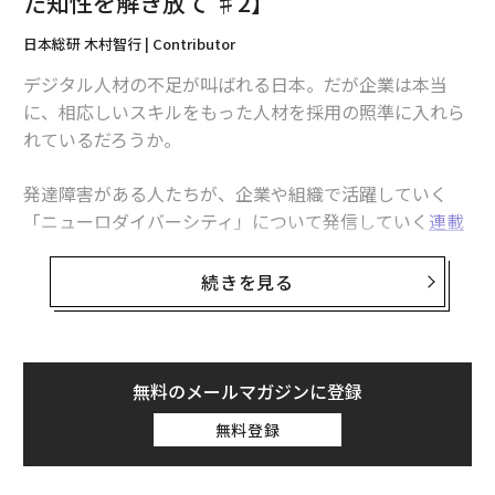
た知性を解き放て ♯2】
壮観であり、投資家の関心を引きつけ、混雑した市場で
ブランド認知を築くという現実的な目的を果たす。だ
日本総研 木村智行 | Contributor
が、そこで示されないのは、生産の信頼性、稼働率、あ
デジタル人材の不足が叫ばれる日本。だが企業は本当
るいは産業オペレーターが実際に求める非構造環境への
に、相応しいスキルをもった人材を採用の照準に入れら
適応力といった要件である。
れているだろうか。
既知の照明、平坦でリハーサル済みのステージ、準備さ
発達障害がある人たちが、企業や組織で活躍していく
れた台本という管理された環境で振り付け通りの演目を
「ニューロダイバーシティ」について発信していく
連載
こなせるロボットは、製造シフトで働くために必要な能
。第二回の本稿では、発達障害がある人がもつ強みに光
力を示しているわけではない。演出されたデモは視覚的
を当て、企業がデジタル人材採用の可能性を広げていく
続きを見る
インパクトを最適化する。生産環境が最適化するのは、
道を探る。
信頼性、サイクルタイム、総保有コスト（TCO）の低さ
である。これらは異なる問題だ。
85％が実感、米・独より深刻な日本のDX人材不
足
産業配備はどのような姿か
無料のメールマガジンに登録
日本企業におけるDXの進捗は芳しくない。情報処理推進
無料登録
資本集約的でデモ先行の競争が続く一方で、異なるアプ
機構（IPA）が、日米独3カ国の企業2579社を対象に実施
ローチを取る企業群もある。明確な商業的合理性を持つ
した「
DX動向2025
」によると、2024年度「DXの成果が
産業ユースケースを選び、実在のパートナーと実環境で