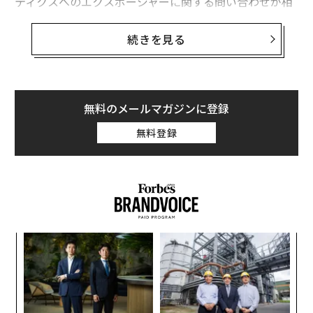
ティクスへのエクスポージャーに関する問い合わせが相
次いでいた。数週間のうちに、より広い業界全体へ新た
な資金が流れ込んだ。2026年2月までには、中国のロボ
続きを見る
ティクス企業4社が、同じ番組への出演枠として合計1億
元を支払ったと報じられ、ロボットは子ども出演者の横
でカンフーの宙返りまで披露していた。
無料のメールマガジンに登録
この見世物は周到に作り込まれていた。しかし、機関投
無料登録
資家、独立系研究者、そして実際に自動化システムを配
備する現場のオペレーターの間で、より厄介な問いが増
えている。すなわち、いま資金が投じられているものの
うち、実際の施設で何か有用なことができるのはどれほ
どで、どれほどが次の資金調達ラウンドを呼び込むこと
を主目的として設計されているのか、という問いだ。
〜
金
証拠が示すのは、現在の技術成熟度が吸収しきれないほ
個
伝
どの資本を呼び込んだセクターである。これは、ロボテ
ェ
る
ィクスの長期的な投資論が成り立たないという主張では
モ