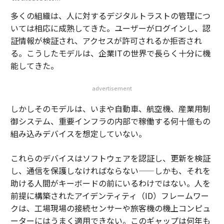
多くの組織は、人に対するデジタルトラストの管理につ
いては相応に成熟してきた。ユーザーがログインし、認
証情報が検証され、アクセスが許可されるか拒否され
る。こうしたモデルは、企業ITの世界で長らく十分に機
能してきた。
advertisement
しかしそのモデルは、いまや自動車、航空機、産業用制
御システム、重要インフラの内部で稼働する何十億もの
組み込みデバイスを想定していない。
これらのデバイスはソフトウェアを認証し、更新を検証
し、通信を保護しなければならない——しかも、それを
助ける人間がキーボードの前にいるわけではない。人を
前提に構築されたアイデンティティ（ID）フレームワー
クは、工場現場の接続センサーや旅客機の機上コンピュ
ーターにはうまく適用できない。このギャップは何年も