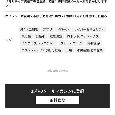
メモリチップ需要で株価急騰、韓国半導体装置メーカー創業者がビリオネ
アに
ボイジャーが証明する原子力電池の実力 247億キロ先でも稼働する仕組み
AI / 人工知能
アプリ
ドローン
サイバーセキュリティ
飛行機
自動車
意思決定
ロボット/ロボティクス
タグ：
インフラストラクチャー
フレームワーク
薬/医薬品
コスメティック/化粧/化粧品
工場
軍需産業/防衛産業
advertisement
無料のメールマガジンに登録
無料登録