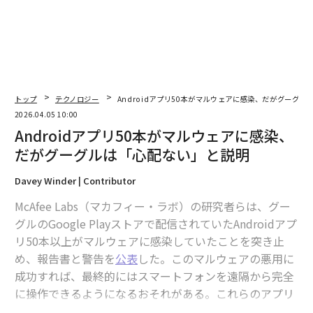
防災一筋20年の答え
アクアソリューションの10年
トップ
テクノロジー
Androidアプリ50本がマルウェアに感染、だがグーグ
2026.04.05 10:00
Androidアプリ50本がマルウェアに感染、
だがグーグルは「心配ない」と説明
Davey Winder | Contributor
McAfee Labs（マカフィー・ラボ）の研究者らは、グー
グルのGoogle Playストアで配信されていたAndroidアプ
リ50本以上がマルウェアに感染していたことを突き止
め、報告書と警告を
公表
した。このマルウェアの悪用に
成功すれば、最終的にはスマートフォンを遠隔から完全
に操作できるようになるおそれがある。これらのアプリ
の合計ダウンロード数は230万回を超えていた。