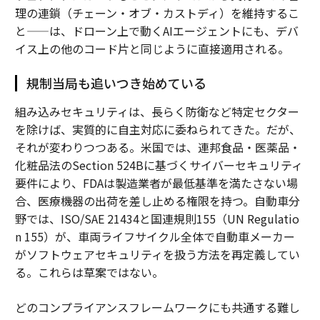
理の連鎖（チェーン・オブ・カストディ）を維持するこ
と——は、ドローン上で動くAIエージェントにも、デバ
イス上の他のコード片と同じように直接適用される。
規制当局も追いつき始めている
組み込みセキュリティは、長らく防衛など特定セクター
を除けば、実質的に自主対応に委ねられてきた。だが、
それが変わりつつある。米国では、連邦食品・医薬品・
化粧品法のSection 524Bに基づくサイバーセキュリティ
要件により、FDAは製造業者が最低基準を満たさない場
合、医療機器の出荷を差し止める権限を持つ。自動車分
野では、ISO/SAE 21434と国連規則155（UN Regulatio
n 155）が、車両ライフサイクル全体で自動車メーカー
がソフトウェアセキュリティを扱う方法を再定義してい
る。これらは草案ではない。
どのコンプライアンスフレームワークにも共通する難し