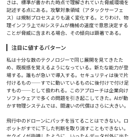
さは、標準が書かれた時点で理解されていた脅威環境を
記述する点にある。攻撃対象領域（アタックサーフェ
ス）は規制プロセスよりも速く変化する。とりわけ、物
理インフラ上でAIシステムが機械の速度で意思決定する
ことが脅威に含まれる場合、その傾向は顕著である。
注目に値するパターン
私は十分な数のテクノロジーで同じ展開を見てきたた
め、既視感を覚えるようになっている。新たな能力が登
場する。誰もが急いで導入する。セキュリティは後で片
付けるもの——すでに動いているものに後付けで付け足
すもの——として扱われる。このアプローチは企業向け
ソフトウェアで多くの問題を引き起こしてきた。AIが動
かす物理システムでは、間違いの代償はさらに大きい。
飛行中のドローンにパッチを当てることはできない。ロ
ボットがすでに下した判断を取り消すこともできない。
セクイノが指摘したように、いったんデータが外に出た