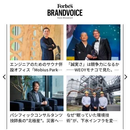
〈7
ャ
ト
ア
リア
の
UM
た
エンジニアのためのサウナ併
「誠実さ」は競争力になるか
設オフィス「Mobius Park」
──WEOYモナコで見た、く
がオープン──タマディック
ら寿司の経営哲学
が健康経営を徹底する理由
パシフィックコンサルタンツ
なぜ“眠っていた環境技
技師長の"北極星"。災害への
術”が、下水インフラを変え
無力感を乗り越え見つけた、
たのか──産総研×月島JFE