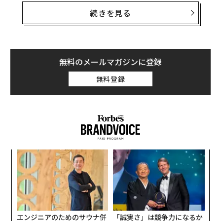
続きを見る
ただしグーグルは筆者に対し、このマルウェアが悪用す
る脆弱性については、2021年以降、端末がすでに保護さ
れているため、ユーザーが心配する必要はないと説明し
た。
無料のメールマガジンに登録
無料登録
問題のマルウェアは、新たに確認された「NoVoice」で
ある。感染していたアプリは、画像ギャラリーからゲー
ム、システムユーティリティまで幅広い。知っておくべ
き点は以下の通りだ。
〈7
ャ
ト
ア
リア
の
UM
た
エンジニアのためのサウナ併
「誠実さ」は競争力になるか