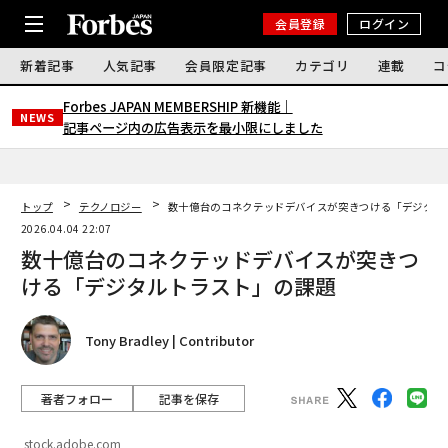
会員登録
ログイン
新着記事
人気記事
会員限定記事
カテゴリ
連載
コ
Forbes JAPAN MEMBERSHIP 新機能｜
NEWS
記事ページ内の広告表示を最小限にしました
トップ
テクノロジー
数十億台のコネクテッドデバイスが突きつける「デジタル
2026.04.04 22:07
数十億台のコネクテッドデバイスが突きつ
ける「デジタルトラスト」の課題
Tony Bradley | Contributor
著者フォロー
記事を保存
stock.adobe.com