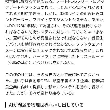
根本的に異なる問題である。ノートPCのフリートにアッ
プデートをプッシュすれば、ほとんどの場合それが適用
されると期待できる。しかし、製造ラインの組み込みコ
ントローラー、フライトマネジメントシステム、あるい
はDO-178に準拠して認証され、その状態を維持しなけ
ればならない防衛システムに対して、同じことはできな
い。更新そのものが認証されなければならない。受信側
デバイスも検証されなければならない。ソフトウェアイ
メージは実行前にチェックされなければならない。これ
らはいずれも、ハードウェアに根差したトラストルート
（信頼の基点）がなければ成立しない。
この種の仕事は、その歴史の大半で表に出てこなかっ
た。担い手は自動車OEM、航空宇宙の大手企業、防衛請
負企業に向けて提供し、静かにシステムを動かし続けて
きた。だが、それが変わり始めている。
AIが問題を物理世界へ押し出している