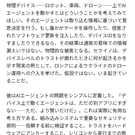
物理デバイス——ロボット、車両、ドローン——上でAI
エージェントを動かすとはどういうことかを考えてみて
ほしい。そのエージェントは取り込む情報に基づいて意
思決定を行う。もし誰かがデータを操作したり、侵害さ
れたソフトウェア更新を注入したり、デバイスIDをなり
すましたりできるなら、その結果は通常の意味での情報
漏えいではない。物理的な被害となる。セクイノは、デ
バイスレベルのトラストが崩れたときに何が起きるかを
示す現実の例として、ロシアによるウクライナのドロー
ン運用への介入を挙げた。仮説ではない。いま起きてい
ることだ。
彼はAIエージェントの問題をシンプルに定義した。「デ
バイス上で動くエージェントは、ただの別アプリにすぎ
ない……ただ、より賢いだけだ」。これは実際に有用な
考え方である。組み込みシステムで重要なセキュリティ
原則——信頼する前に検証すること、トラストをハード
ウェアにアンカーすること、シリコンから実行までの管