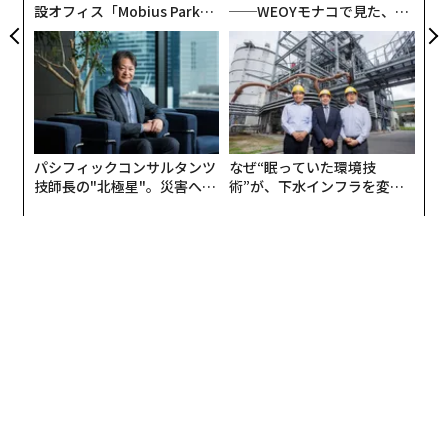
設オフィス「Mobius Park」
──WEOYモナコで見た、く
がオープン──タマディック
ら寿司の経営哲学
が健康経営を徹底する理由
パシフィックコンサルタンツ
なぜ“眠っていた環境技
技師長の"北極星"。災害への
術”が、下水インフラを変え
無力感を乗り越え見つけた、
たのか──産総研×月島JFE
防災一筋20年の答え
アクアソリューションの10年
翻訳＝酒匂寛