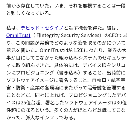
前から存在していた。いま、それを無視することは一段
と難しくなっている。
私は、
デビッド・セクイノ
と話す機会を得た。彼は、
OmniTrust
（旧Integrity Security Services）のCEOであ
り、この問題が実務でどのような姿を取るのかについて
意見を聞いた。OmniTrustは約15年にわたり、業界の大
半が目にしてこなかった組み込みシステムのセキュリテ
ィに取り組んできた。具体的には、デバイスIDをシリコ
ンにプロビジョニング（書き込み）すること、出荷前に
ソフトウェアイメージに署名すること、自動車・航空宇
宙・防衛・産業の各環境にまたがって暗号鍵を管理する
ことなどだ。同社によれば、プロビジョニングしたデバ
イスは25億台超、署名したソフトウェアイメージは30億
件超にのぼるという。多くの人がほとんど意識してこな
かった、膨大なインフラである。