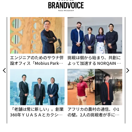
常に高い賃金を払えるとは限らない。しかし、優秀な社
ている。このアプローチの中核部分には、深い調査と統
員を遠ざける日々の頭痛の種を解消することで、相手を
合が含まれる。見込み客のビジネス、業界のダイナミク
上回るマネジメントは可能だ。信頼できる人材を定着さ
ス、彼らが直面している緊張関係を、会話に入る前に理
─レ
A
せるには、競合の時給に合わせるだけでは不十分であ
解することだ。歴史的に、この作業は当社のブランド戦
込め
顧客
る。働きやすく、先の見通せる環境をつくることが求め
pa
略チームによって行われてきたが、これは熟練した時間
目
られる。
な
のかかる作業である。
の
ン
ここでは、人材の「回転ドア」を止め、優秀なスタッフ
オペレーション部門のチームメンバーの1人が、このプ
エンジニアのためのサウナ併
挑戦は個から始まり、共創に
を雇用し続けるための実践的な5つの方法を紹介する。
ロセスが必要とする調査と統合を再現するAIツールをバ
設オフィス「Mobius Park」
よって加速する NORQAIN JA
がオープン──タマディック
PAN 特別座談会
イブコーディングするアイデアを持った。しかし彼は、
1. 勘に頼るシフトをやめる
が健康経営を徹底する理由
コーディングツールを起動して構築を始めるだけではな
変則的で直前に決まるシフトは、時給制労働者が仕事を
かった。彼は単一のプロンプトを書く前に、精密なイノ
辞める
主な理由
の1つだ。生活の予定が立てられず、子
ベーションのあらゆる原則を適用した。これはCEOとし
どもの世話の手配や通院の予約ができないとなれば、そ
て私に重要なことを教えてくれ、それが今や精密なイノ
れらが容易にできる新しい職場を探すようになる。小売
ベーションというこの考え方になった。
「老舗は常に新しい」。創業
アフリカの農村の通信、小1
店のオーナーは往々にして、勘や目先の必要性だけでシ
360年ＹＵＡＳＡとカクシン
の壁。2人の挑戦者が手にし
CEO田尻望が語る、AIを超え
た「次なる武器」
フトを組み、チームに混乱をもたらしている。当てずっ
彼は、ツールに何をさせたいかについての具体性から始
る人の価値
ぽうをやめ、店舗データに基づいて人員配置を決めるべ
めた。「営業調査を支援する」ではなく、戦略チームが