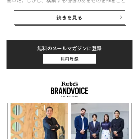
簡単だ。しかし、構築する価値のあるものを作ること
は、そうではない。
続きを見る
私は中規模企業を経営しており、それは野心と制約の交
差点に立つことを意味する。どこに賭けるべきか、どの
トレンドを見送るべきかを常に評価している。今、事実
上誰でも午後のうちにソフトウェアアプリケーションを
無料のメールマガジンに登録
構築できるツールほど大きな約束をするものはない。こ
無料登録
の現象には名前がある。「バイブコーディング」だ。私
たちは自社でこれらのツールを使用している。私はそれ
らを否定するためにここにいるのではない。
しかし、AI関連の議論の多くが見落としている主張をす
るためにここにいる。スピードは重要ではない。構築が
─レ
A
安価で簡単な世界では、希少なリソースは構築する能力
込め
顧客
ではなく、正しいものを正しい方法で構築する判断力で
pa
ある。私はその判断力を「精密なイノベーション」と呼
目
な
の
んでおり、これがAIからのROI（投資収益率）を真剣に
ン