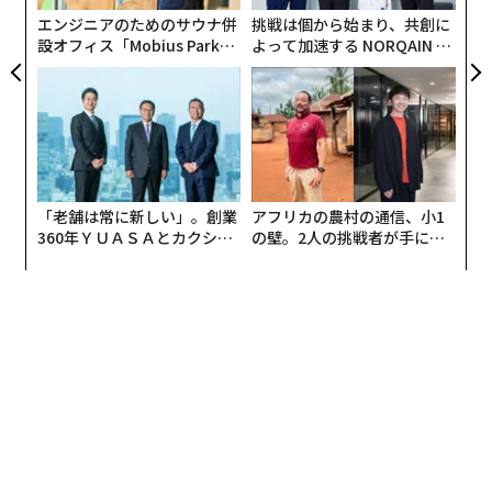
考えるリーダーにとって唯一の持続可能な競争優位性だ
エンジニアのためのサウナ併
挑戦は個から始まり、共創に
と信じている。
設オフィス「Mobius Park」
よって加速する NORQAIN JA
がオープン──タマディック
PAN 特別座談会
AIスロップの氾濫
が健康経営を徹底する理由
構築コストが崩壊すると何が起こるか。それは、粗悪な
構築のコストも同時に崩壊するということだ。AIアプリ
の状況は、世界が必要としていたからではなく、誰かが
火曜日にアイデアを思いつき、木曜日にはプロトタイプ
「老舗は常に新しい」。創業
アフリカの農村の通信、小1
を作ったという理由だけで存在するツールで溢れてい
360年ＹＵＡＳＡとカクシン
の壁。2人の挑戦者が手にし
CEO田尻望が語る、AIを超え
た「次なる武器」
る。技術的には機能する。表面的には印象的だ。しかし
る人の価値
根本的には役に立たない。開発者コミュニティにはこれ
を表す言葉がある。「AIスロップ」だ。
市場はすでに淘汰を始めている。アンドリーセン・ホロ
ウィッツのデータによると、トップランキングに食い込
む新しいAIアプリのペースは、わずか6カ月間で35%減
少した。2025年3月の
17の新アプリ
から、2025年8月に
は
11の新アプリ
へと減少している。高いエンゲージメン