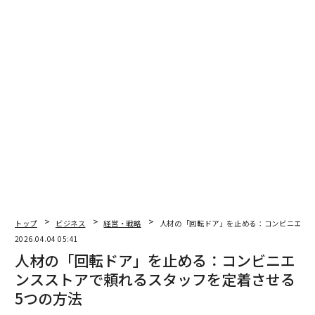
トが必ずしも支払い意欲につながるわけではない。人々
は目新しいツールを試すだろう。しかし、実際に仕事を
改善しないツールに対価を払うことはない。不適切なAI
投資の機会費用は現実のものであり、それは複利的に増
大する。
精密なイノベーションが実際に意味するもの
精密なイノベーションとは、チームが構築を急ぐあまり
しばしば飛ばしてしまう3つの質問に基づく規律であ
る。
1. 具体的で現実的な問題を解決しているか？
理論的な問
トップ
ビジネス
経営・戦略
人材の「回転ドア」を止める：コンビニエン
題ではない。組織内の実在の人々が今日経験している問
2026.04.04 05:41
題であり、実際に設計できるほど具体的な問題だ。曖昧
人材の「回転ドア」を止める：コンビニエ
な問題は曖昧なツールを生み出す。
ンスストアで頼れるスタッフを定着させる
5つの方法
2. AIはこの特定の仕事に適したツールか？
AIは大量の情