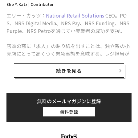
報を統合し、パターンを認識し、非構造化された入力か
Elie Y. Katz | Contributor
ら構造化された出力を生成することに優れている。精密
エリー・カッツ：
National Retail Solutions
CEO。PO
なイノベーションは、あなたの問題が実際にこれらの強
S、NRS Digital Media、NRS Pay、NRS Funding、NRS
みを必要としているかどうか、あるいは優れたプロセス
Purple、NRS Petroを通じて小売業者の成功を支援。
で同様に解決できるかどうかの正直な評価を要求する。
店頭の窓に「求人」の貼り紙を出すことは、独立系の小
3. 重要な部分で人間をループに組み込んでいるか？
私が
売店にとって高くつく緊急事態を意味する。レジ担当が
発見した最も危険なAIツールは、それを必要とする意思
1人辞めるたびに、突然の欠員が生じ、オーナーは再び
決定から人間の判断を静かに排除する。最良のツール
カウンターの内側に戻らざるを得なくなる。こうした混
は、専門知識と説明責任が人々に残る意図的な瞬間を組
続きを見る
乱は、本来なら経営や事業拡大に充てられたはずの貴重
み込んでおり、AI出力は最終的な答えではなく出発点と
な時間を奪う。新しいスタッフの面接と研修を繰り返す
なる。
ことは、ただでさえ薄い利益率を直撃する。高い離職率
は収益性を損ない、店舗のセキュリティも脅かす。
これらの質問は、ゆっくり進む理由ではない。発砲する
無料のメールマガジンに登録
前に狙いを定める理由である。
無料登録
独立系のコンビニエンスストア、ボデガ、近隣のマーケ
ットは、巨額の人事予算を抱える大手チェーンと厳しい
実践ではどのように見えるか
戦いを強いられている。個人商店が大手量販の競合より
私の会社では、
チャレンジャー・セールス手法
を使用し