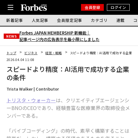
会員登録
ログイン
新着記事
人気記事
会員限定記事
カテゴリ
連載
コ
Forbes JAPAN MEMBERSHIP 新機能｜
NEWS
記事ページ内の広告表示を最小限にしました
トップ
ビジネス
経営・戦略
スピードより精度：AI活用で成功する企業の
2026.04.04 11:08
スピードより精度：AI活用で成功する企業
の条件
Trista Walker | Contributor
トリスタ・ウォーカー
は、クリエイティブエージェンシ
ーBNOのCEOであり、経験豊富な医療業界の取締役会メ
ンバーである。
「バイブコーディング」の時代、素早く構築することは