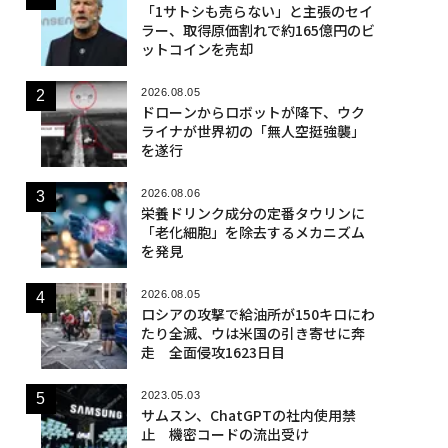
「1サトシも売らない」と主張のセイ
ラー、取得原価割れで約165億円のビ
ットコインを売却
2026.08.05
ドローンからロボットが降下、ウク
ライナが世界初の「無人空挺強襲」
を遂行
2026.08.06
栄養ドリンク成分の定番タウリンに
「老化細胞」を除去するメカニズム
を発見
2026.08.05
ロシアの攻撃で給油所が150キロにわ
たり全滅、ウは米国の引き寄せに奔
走 全面侵攻1623日目
2023.05.03
サムスン、ChatGPTの社内使用禁
止 機密コードの流出受け