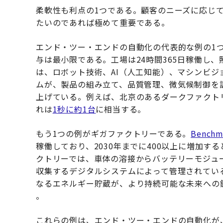
柔軟性も利点の1つである。顧客のニーズに応じ
たいのであれば極めて重要である。
エンド・ツー・エンドの自動化の代表的な例の1
与は最小限である。工場は24時間365日稼働し
は、ロボット技術、AI（人工知能）、マシンビジ
ムが、製品の組み立て、品質管理、微気候制御を
上げている。例えば、北京のあるダークファクトリ
れは
1秒に約1台
に相当する。
もう1つの例がギガファクトリーである。
Benchm
稼働しており、2030年までに400以上に増加
クトリーでは、車体の溶接からバッテリーモジュ
収集するデジタルシステムによって管理されてい
なるエネルギー貯蔵が、より持続可能な未来への
。
これらの例は、エンド・ツー・エンドの自動化が