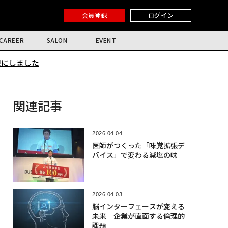
会員登録
ログイン
CAREER
SALON
EVENT
限にしました
関連記事
2026.04.04
医師がつくった「味覚拡張デ
バイス」で変わる減塩の味
2026.04.03
脳インターフェースが変える
未来―企業が直面する倫理的
課題