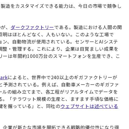
て製造をカスタマイズできる能力は、今日の市場で競争し
つが、
ダークファクトリー
である。製造における人間の関
、照明はほとんどなく、人もいない。このような工場で
ョン、自動物流が使用されている。センサーとAIシステ
調整・管理する。これにより、企業は目覚ましい成果を
ーは年間約1000万台のスマートフォンを生産でき、こ
ark
によると、世界中で240以上のギガファクトリーが
すると予測されている。例えば、自動車メーカーのギガファ
ールの組み立てまで、各工程がリアルタイムでデータを
る。「テラワット規模の生産と、ますます手頃な価格に
鍵を握っている」と、同社の
ウェブサイトは述べている
、企業が新たな市場を開拓できる戦略的優位性になり得