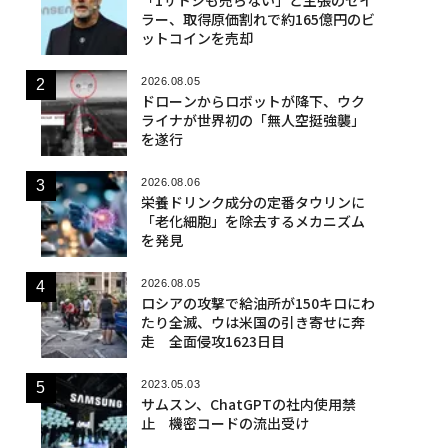
ラー、取得原価割れで約165億円のビ
ットコインを売却
2026.08.05
ドローンからロボットが降下、ウク
ライナが世界初の「無人空挺強襲」
を遂行
2026.08.06
栄養ドリンク成分の定番タウリンに
「老化細胞」を除去するメカニズム
を発見
2026.08.05
ロシアの攻撃で給油所が150キロにわ
たり全滅、ウは米国の引き寄せに奔
走 全面侵攻1623日目
2023.05.03
サムスン、ChatGPTの社内使用禁
止 機密コードの流出受け