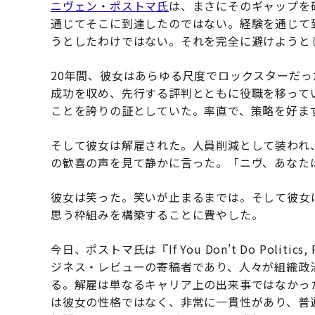
ニヴェン・ポストマ氏
は、まさにそのギャップを
通じてそこに到達したのではない。経験を通じて
うとしたわけではない。それを完全に避けようと
20年間、彼女はあらゆる尺度でロックスターだっ
成功を収め、先行する評判とともに役職を移って
ことを誇りの証としていた。率直で、策略を好ま
そして彼女は解雇された。人員削減として装われ
の歓喜の声を見て静かに言った。「ニヴ、あなた
彼女は笑った。笑いが止まるまでは。そして彼女
思う枠組みを構築することに費やした。
今日、ポストマ氏は『If You Don't Do Politics
ジネス・レビューの寄稿者であり、人々が組織政
る。解雇は単なるキャリア上の出来事ではなかっ
は彼女の性格ではなく、非常に一貫性があり、普