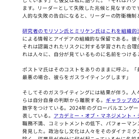
しています」と彼女は私に語った。「それはバグ
ます。リーダーとして失敗した兆候と見なすので
人的な失敗の告白になると、リーダーの防衛機制
研究者のモリソン氏とミリケン氏はこれを組織的
による情報とアイデアの組織的な保留である。彼
それは認識されたリスクに対する学習された合理
れは人々に、自分が見ているものに名前をつける
ポストマ氏はそのコストをありのままに呼ぶ。「
最悪の場合、彼らをガスライティングします」
そしてそのガスライティングには結果が伴う。人
らは自分自身の判断から離脱する。
ギャラップの
数字をつけている。2024年のグローバルエンゲー
表している。
アカデミー・オブ・マネジメント・
職務不満、コミットメントの低下、パフォーマン
発見した。政治なし文化は人々をそのダイナミク
除く。従業員が自分に何が起こっているかに名前