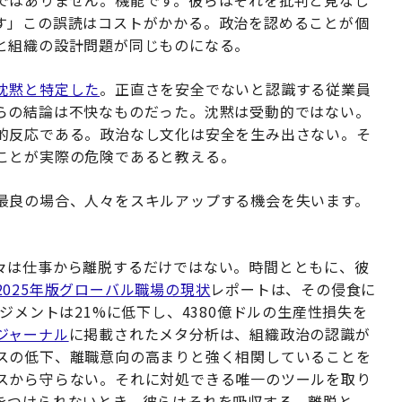
ではありません。機能です。彼らはそれを批判と見なし
す」この誤読はコストがかかる。政治を認めることが個
と組織の設計問題が同じものになる。
沈黙と特定した
。正直さを安全でないと認識する従業員
らの結論は不快なものだった。沈黙は受動的ではない。
的反応である。政治なし文化は安全を生み出さない。そ
ことが実際の危険であると教える。
最良の場合、人々をスキルアップする機会を失います。
々は仕事から離脱するだけではない。時間とともに、彼
2025年版グローバル職場の現状
レポートは、その侵食に
ジメントは21%に低下し、4380億ドルの生産性損失を
ジャーナル
に掲載されたメタ分析は、組織政治の認識が
スの低下、離職意向の高まりと強く相関していることを
スから守らない。それに対処できる唯一のツールを取り
をつけられないとき、彼らはそれを吸収する。離脱と