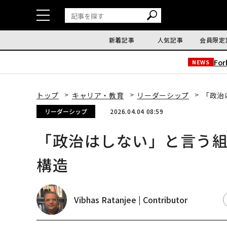
新着記事
人気記事
会員限定
Fo
NEWS
トップ
キャリア・教育
リーダーシップ
「政治
リーダーシップ
2026.04.04 08:59
「政治はしない」と言う
構造
Vibhas Ratanjee | Contributor