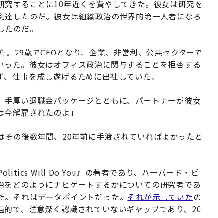
研究することに10年近くを費やしてきた。彼女は研究を
到達したのだ。彼女は組織政治の世界的第一人者になろ
したのだ。
た。29歳でCEOとなり、企業、非営利、公共セクターで
いった。彼女はオフィス政治に関与することを拒否する
ず、仕事を成し遂げるために出社していた。
、手厚い退職金パッケージとともに、パートナーが彼女
は今解雇されたのよ」
はその後数年間、20年前に手渡されていればよかったと
, Politics Will Do You』の著者であり、ハーバード・ビ
治をどのようにナビゲートするかについての研究者であ
た。それはデータポイントだった。
それが示していた
の
遍的で、注意深く認識されていないギャップであり、20