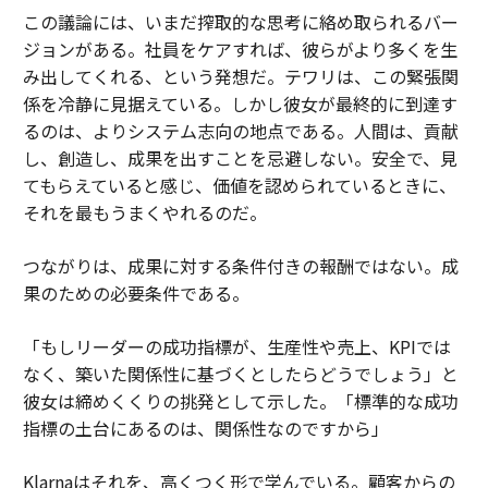
この議論には、いまだ搾取的な思考に絡め取られるバー
ジョンがある。社員をケアすれば、彼らがより多くを生
み出してくれる、という発想だ。テワリは、この緊張関
係を冷静に見据えている。しかし彼女が最終的に到達す
るのは、よりシステム志向の地点である。人間は、貢献
し、創造し、成果を出すことを忌避しない。安全で、見
てもらえていると感じ、価値を認められているときに、
それを最もうまくやれるのだ。
つながりは、成果に対する条件付きの報酬ではない。成
果のための必要条件である。
「もしリーダーの成功指標が、生産性や売上、KPIでは
なく、築いた関係性に基づくとしたらどうでしょう」と
彼女は締めくくりの挑発として示した。「標準的な成功
指標の土台にあるのは、関係性なのですから」
Klarnaはそれを、高くつく形で学んでいる。顧客からの