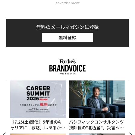
advertisement
無料のメールマガジンに登録
無料登録
“
オ
ジ
な
術
た
ア
〈7.25(土)開催〉5年後のキ
パシフィックコンサルタンツ
ャリアに「戦略」はあるか。
技師長の"北極星"。災害への
トップエグゼクティブのキャ
無力感を乗り越え見つけた、