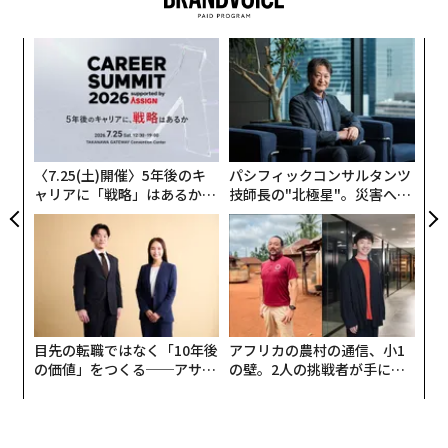
こうだ。昇進したばかりのリーダーが、なおも自分のパ
フォーマンスに固執している。本人の中で変わったの
“
は、指示に従わせるチームが手に入り、より多くを成し
オ
遂げて、その功績を自分が得られるようになった、とい
ジ
う一点だけである。
な
術
た
これは、いつ起きてもおかしくないリーダーシップの惨
ア
〈7.25(土)開催〉5年後のキ
パシフィックコンサルタンツ
事である。
ャリアに「戦略」はあるか。
技師長の"北極星"。災害への
トップエグゼクティブのキャ
無力感を乗り越え見つけた、
リーダーシップを損なう失敗
リアに触れる1日│CAREER S
防災一筋20年の答え
UMMIT 2026
企業リーダーとして40年見てきた経験から言えば、初め
てリーダーになる人の成功を損ねる典型的な失敗が3つ
ある。対処しなければ、これらはキャリアを頓挫させる
ことにもなる。
目先の転職ではなく「10年後
アフリカの農村の通信、小1
の価値」をつくる──アサイ
の壁。2人の挑戦者が手にし
「言う通りにやれ」。
指示ばかりで説明がない。これ
ンの長期伴走型支援とは
た「次なる武器」
が、リードすることは自分のことだと思い込んでいる初
めての上司にありがちな型である。彼らは心の中でこう