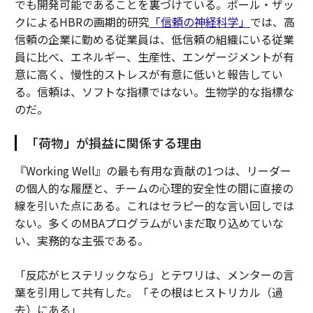
でも開発可能であることを裏づけている。ポール・ザッ
クによるHBRの画期的研究
「信頼の神経科学」
では、高
信頼の企業に勤める従業員は、低信頼の組織にいる従業
員に比べ、エネルギー、生産性、エンゲージメントが有
意に高く、慢性的ストレスが有意に低いと報告してい
る。信頼は、ソフトな指標ではない。生物学的な指標な
のだ。
「荷物」が損益に関係する理由
『
Working Well
』の最も有用な貢献の1つは、リーダー
の個人的な履歴と、チームの心理的安全性の間に直接の
線を引いた点にある。これはセラピー的な言い回しでは
ない。多くのMBAプログラムがいまだ取り込めていな
い、実務的な主張である。
「反応がヒステリックなら」とテワリは、メンターの言
葉を引用して共有した。「その根はヒストリカル（過
去）にある」