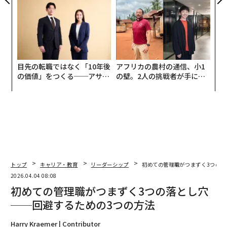
リアに触れる1日│CAREER S
防災一筋20年の答え
UMMIT 2026
目先の転職ではなく「10年後
アフリカの農村の通信、小1
の価値」をつくる──アサイ
の壁。2人の挑戦者が手にし
ンの長期伴走型支援とは
た「次なる武器」
トップ
キャリア・教育
リーダーシップ
初めての管理職がつまずく3つの落
2026.04.04 08:08
初めての管理職がつまずく3つの落とし穴
──回避するための3つの方法
Harry Kraemer | Contributor