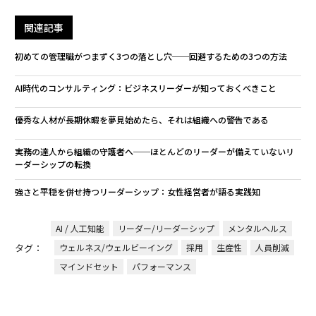
関連記事
初めての管理職がつまずく3つの落とし穴──回避するための3つの方法
AI時代のコンサルティング：ビジネスリーダーが知っておくべきこと
優秀な人材が長期休暇を夢見始めたら、それは組織への警告である
実務の達人から組織の守護者へ──ほとんどのリーダーが備えていないリ
ーダーシップの転換
強さと平穏を併せ持つリーダーシップ：女性経営者が語る実践知
AI / 人工知能
リーダー/リーダーシップ
メンタルヘルス
タグ：
ウェルネス/ウェルビーイング
採用
生産性
人員削減
マインドセット
パフォーマンス