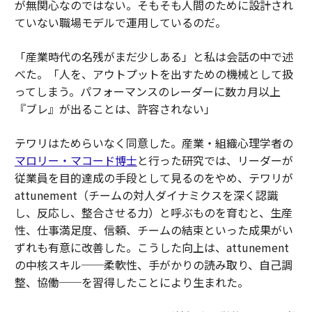
が無関心なのではない。そもそも人間のために設計され
ていない職場モデルで運用しているのだ。
「産業時代の名残がまだ少しある」と私は会話の中で述
べた。「人を、アウトプットを出すための機械として扱
ってしまう。パフォーマンスのレーダーに数カ月以上
『ブレ』が出ることは、許容されない」
テワリはためらいなく同意した。産業・組織心理学者の
マロリー・マコード博士
と行った研究では、リーダーが
従業員を目的達成の手段として見るのをやめ、テワリが
attunement
（チームの対人ダイナミクスを深く認識
し、反応し、整合させる力）と呼ぶものを育むと、生産
性、仕事満足度、信頼、チームの結束といった成果がい
ずれも有意に改善した。こうした向上は、
attunement
の中核スキル──柔軟性、手がかりの読み取り、自己調
整、協働──を習得したことにより生まれた。