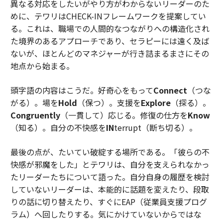
異なる対応をしたいがやり方がわからないリーダーのた
めに、テワリはCHECK-INフレームワークを提案してい
る。これは、職場での人間的なつながりへの構造化され
た境界のあるアプローチであり、セラピーには遠く及ば
ないが、ほとんどのマネジャーが行き詰まるまさにその
地点から始まる。
頭字語の内容はこうだ。好奇心をもって
Connect
（つな
がる）。場を
Hold
（保つ）。支援を
Explore
（探る）。
Congruently
（一貫して）応じる。修復の仕方を
Know
（知る）。自分の不快感を
IN
terrupt（断ち切る）。
最後の点が、たいてい破綻する場所である。「彼らの不
快感が邪魔をした」とテワリは、自分を支えられなかっ
たリーダーたちについて語った。自分自身の履歴を検討
していないリーダーは、本能的に話題を変えたり、段取
りの話に切り替えたり、すぐにEAP（従業員支援プログ
ラム）へ回したりする。気にかけていないからではな