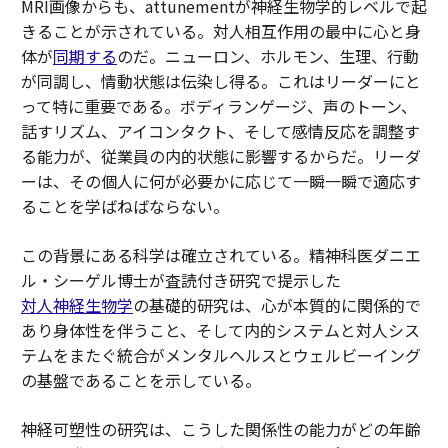
MRI画像からも、
attunement
が神経生物学的レベルで起
きることが示されている。対人相互作用の最中に心と身
体が
同期する
のだ。ニューロン、ホルモン、生理、行動
が同調し、情動状態は伝染し得る。これはリーダーにと
って特に重要である。ボディランゲージ、声のトーン、
話すリズム、アイコンタクト、そして感情反応を調整す
る能力が、従業員の内的状態に影響するからだ。リーダ
ーは、その個人に何が必要かに応じて一瞬一瞬で適応す
ることを学ばねばならない。
この背景にある科学は確立されている。精神科医ダニエ
ル・シーゲル博士が査読付き研究で提示した
対人神経生物学
の基礎的研究は、心が本質的に関係的で
あり身体性を伴うこと、そして内的システムと対人シス
テムをまたぐ統合がメンタルヘルスとウェルビーイング
の基盤であることを示している。
神経可塑性の研究は、こうした関係性の能力がどの年齢