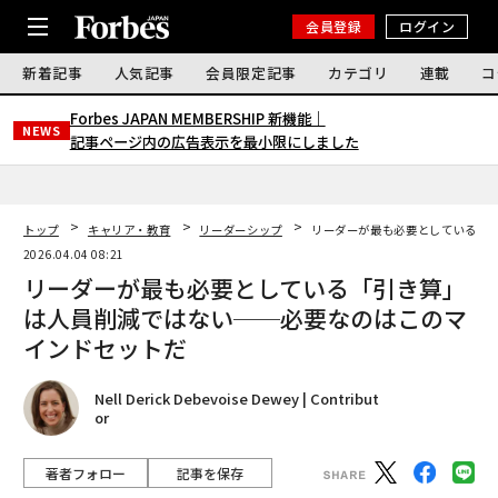
会員登録
ログイン
新着記事
人気記事
会員限定記事
カテゴリ
連載
コ
Forbes JAPAN MEMBERSHIP 新機能｜
NEWS
記事ページ内の広告表示を最小限にしました
トップ
キャリア・教育
リーダーシップ
リーダーが最も必要としている「
2026.04.04 08:21
リーダーが最も必要としている「引き算」
は人員削減ではない──必要なのはこのマ
インドセットだ
Nell Derick Debevoise Dewey | Contribut
or
著者フォロー
記事を保存