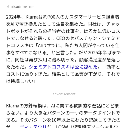
stock.adobe.com
2024年、Klarnaは約700人のカスタマーサービス担当者
をAIで置き換えたとして注目を集めた。同社は、チャッ
トボットがそれらの担当者の仕事を、はるかに低いコス
トでこなせると誇った。CEOのセバスチャン・シェミア
トコフスキは「AIはすでに、私たち人間がやっている仕
事をすべてこなせる」と宣言した。だが2025年半ばまで
に、同社は再び採用に踏み切った。顧客満足度が急落し
たためだ。
シェミアトコフスキは公に認めた
。「効率と
コストに偏りすぎた。結果として品質が下がり、それで
は持続しない」
advertisement
Klarnaの方針転換は、AIに関する教訓的な逸話にとどま
らない。より大きなパターンの一つのデータポイントで
ある。そのパターンを10年以上にわたり記録してきたの
が、
ニディ・テワリ
だ。LCSW（認定臨床ソーシャルワ