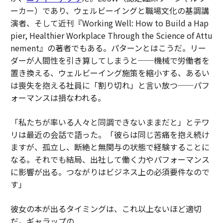
ーカー）であり、ウェルビーイングと職場文化の基調講
演者、そして近刊『
Working Well: How to Build a Hap
pier, Healthier Workplace Through the Science of Attu
nement
』の著者でもある。パターンとはこうだ。リー
ダーが人間性を引き算してしまうと──機械で労働者を
置き換える、ウェルビーイング施策を縮小する、あるい
は喪失を抱える社員に「割り切れ」と言い放つ──パフ
ォーマンスは損なわれる。
「私たちが率いる人々と同調できないままだと」とテワ
リは最近の会話で語った。「彼らは同じ苦痛を抱え続け
ますが、孤立し、断絶と無関与の状態で経験することに
なる。それでも結局、出社して働く力やパフォーマンス
に影響が出る。つながりはビジネス上の必須要件なので
す」
彼女の本が出るタイミングは、これ以上ないほど適切
だ。ギャラップの