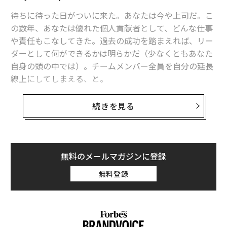
待ちに待った日がついに来た。あなたは今や上司だ。こ
の数年、あなたは優れた個人貢献者として、どんな仕事
や責任もこなしてきた。過去の成功を踏まえれば、リー
ダーとして何ができるかは明らかだ（少なくともあなた
自身の頭の中では）。チームメンバー全員を自分の延長
線上にしてしまえる、と。
それは間違いだ。
続きを見る
個人貢献者
である間は、どれほど他者と協働していて
も、基本的には「自分が何を成し遂げられるか」が中心
である。だが上司になった瞬間、スイッチが切り替わ
無料のメールマガジンに登録
る。今度は「他者」が中心になる。
無料登録
残念ながら、多くの人がこの教訓を学ぶのが遅すぎる。
いずれそこにたどり着く人もいるが、悲しいことに、こ
の真実を最後までつかめない人もいる。典型的な経緯は