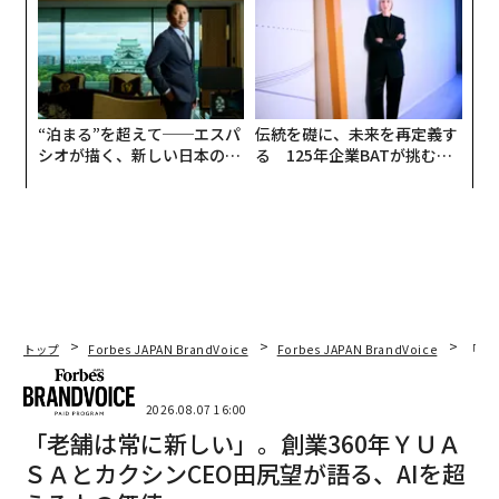
全貌
“泊まる”を超えて──エスパ
伝統を礎に、未来を再定義す
シオが描く、新しい日本のラ
る 125年企業BATが挑むス
グジュアリー（前編）
モークレスな未来
トップ
Forbes JAPAN BrandVoice
Forbes JAPAN BrandVoice
「老
2026.08.07 16:00
「老舗は常に新しい」。創業360年ＹＵＡ
ＳＡとカクシンCEO田尻望が語る、AIを超