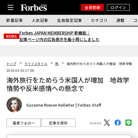
会員登録
ログイン
新着記事
人気記事
会員限定記事
カテゴリ
連載
コ
Forbes JAPAN MEMBERSHIP 新機能｜
NEWS
記事ページ内の広告表示を最小限にしました
トップ
ライフスタイル
旅
海外旅行をためらう米国人が増加 地政学情勢
2026.04.05 07:00
海外旅行をためらう米国人が増加 地政学
情勢や反米感情への懸念で
Suzanne Rowan Kelleher | Forbes Staff
著者フォロー
記事を保存