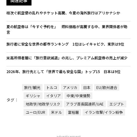
関連記事
相次ぐ航空便の乱れやチケット高騰、今夏の海外旅行はアリかナシか
夏の航空券は「今すぐ予約を」 燃料価格が高騰する中、業界関係者が助
言
旅行者に安全な世界の都市ランキング 1位はレイキャビク、東京は9位
米高所得者層に「旅行意欲減退」の兆し、プレミアム航空券の売上が減少
2026年、旅行先として「世界で最も安全な国」トップ15 日本は9位
旅行/観光
トルコ
アメリカ
日本
EU/欧州連合
ギリシャ
イタリア
中東/中東情勢
タグ：
地政学/地政学リスク
アラブ首長国連邦/UAE
エジプト
ユーロ/EUR
米ドル
富裕層
イラン攻撃/イラン紛争
advertisement