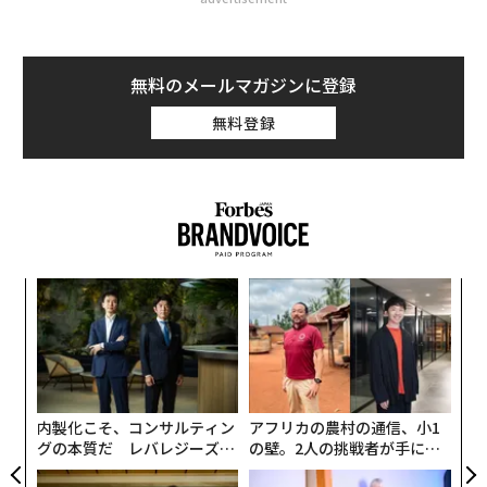
無料のメールマガジンに登録
無料登録
パ
技
無
「
防
左右
T
日
内製化こそ、コンサルティン
アフリカの農村の通信、小1
グの本質だ レバレジーズが
の壁。2人の挑戦者が手にし
実践する、次世代ファームの
た「次なる武器」