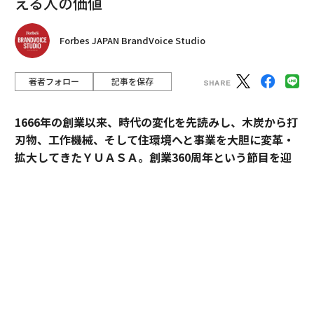
える人の価値
Forbes JAPAN BrandVoice Studio
著者フォロー
記事を保存
1666年の創業以来、時代の変化を先読みし、木炭から打
刃物、工作機械、そして住環境へと事業を大胆に変革・
拡大してきたＹＵＡＳＡ。創業360周年という節目を迎
えた今、18代目社長の田村博之（現・会長）、新たにバ
トンを受け継いだ19代目社長の村山英明、「価値主義」
を掲げて企業変革に伴走するカクシンCEO・田尻望が、
AIを超える「人の提供価値」と、持続的な成長を支える
組織変革の本質に迫る。
カクシン CEO 田尻 望
（以下、
田尻
）：私たちカクシン
は「付加価値経営」と「感動こそ価値の源泉」を掲げて