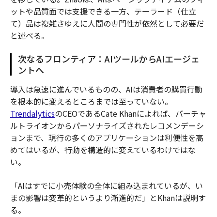
ットや品質面では支援できる一方、テーラード（仕立
て）品は複雑さゆえに人間の専門性が依然として必要だ
と述べる。
次なるフロンティア：AIツールからAIエージェ
ントへ
導入は急速に進んでいるものの、AIは消費者の購買行動
を根本的に変えるところまでは至っていない。
Trendalytics
のCEOであるCate Khanによれば、バーチャ
ルトライオンからパーソナライズされたレコメンデーシ
ョンまで、現行の多くのアプリケーションは利便性を高
めてはいるが、行動を構造的に変えているわけではな
い。
「AIはすでに小売体験の全体に組み込まれているが、い
まの影響は変革的というより漸進的だ」とKhanは説明す
る。