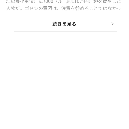
理の最小単位）に7000ドル（約110万円）超を費やした
人物だ。ゴドシの意図は、浪費を咎めることではなかっ
た。むしろ、その逆である。
続きを見る
「エンジニアリングの全員に拍手をさせ、彼がやったこ
とを称えた」とゴドシは語る。「全員にこれを使わせた
いのだ」
無料のメールマガジンに登録
ゴドシによれば、そのエンジニアは同社の社内コーディ
無料登録
ングツール「Isaac」を通じてトークンを使用した。Isaa
cはAnthropicやOpenAIのものを含む、複数のAIモデルを
呼び出すという。
なく
〜
Ja
金
er」
個
“
ェ
オ