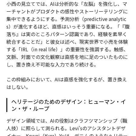
小西の見立てでは、AIは分析的な「左脳」を強化し、マ
ーチャントがプロダクトの感性やストーリーテリングに
集中できるようにする。予測分析（predictive analytic
s）が進化するほど、直感はいっそう重要になる。「『腹
落ち』は実のところパターン認識であり、経験を素早く
統合することだ」と彼女は述べ、現実世界で小売を体験
する「IRL（in real life）」の重要性を強調する。触感、
文脈、対面での文化観察は直感を地に足のついたものに
し、置き換え不可能な入力であり続ける。
この枠組みにおいて、AIは直感を強化するが、置き換え
はしない。
ヘリテージのためのデザイン：ヒューマン・イ
ン・ザ・ループ
デザイン領域では、AIの役割はクラフツマンシップ（職
人技）に照らして測られる。Levi'sのアシスタントデザ
イナー、Kewei（Kyra）Yuは、デニムのようなヘリテー