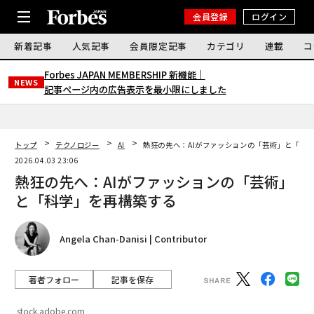
会員登録
ログイン
新着記事
人気記事
会員限定記事
カテゴリ
連載
コ
Forbes JAPAN MEMBERSHIP 新機能｜
NEWS
記事ページ内の広告表示を最小限にしました
トップ
テクノロジー
AI
熱狂の先へ：AIがファッションの「芸術」と「科
2026.04.03 23:06
熱狂の先へ：AIがファッションの「芸術」
と「科学」を再構築する
Angela Chan-Danisi | Contributor
著者フォロー
記事を保存
stock.adobe.com