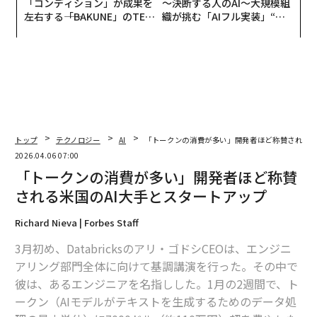
「コンディション」が成果を
〜決断する人のAI〜大規模組
左右する――「BAKUNE」のTEN
織が挑む「AIフル実装」“使
TIALが支える「挑戦者の明
う”企業から“動く”企業へ【N
日」
TTドコモビジネス×PwC】
トップ
テクノロジー
AI
「トークンの消費が多い」開発者ほど称賛される米
2026.04.06 07:00
「トークンの消費が多い」開発者ほど称賛
される米国のAI大手とスタートアップ
Richard Nieva | Forbes Staff
3月初め、Databricksのアリ・ゴドシCEOは、エンジニ
アリング部門全体に向けて基調講演を行った。その中で
彼は、あるエンジニアを名指しした。1月の2週間で、ト
ークン（AIモデルがテキストを生成するためのデータ処