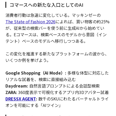
コマースへの新たな入口としてのAI
消費者行動は急速に変化している。マッキンゼーの
The State of Fashion 2026
によれば、買い物客の約25%
が、従来型の検索バーを使う前に生成AIから始めてい
る。Eコマースは、検索ベースのモデルから意図（イン
テント）ベースのモデルへ移行しつつある。
この変化を推進する新たなプラットフォームの波から、
いくつか例を挙げよう。
Google Shopping（AI Mode）:
多様な体型に対応した
リアルな試着を、検索に直接組み込む
Daydream:
自然言語プロンプトによる会話型検索
ZARA:
360度表示で可視化するアプリ内3Dアバター試着
DRESSX AGENT
:
数千のSKUにわたるバーチャルトライ
オンを可能にする「AIツイン」