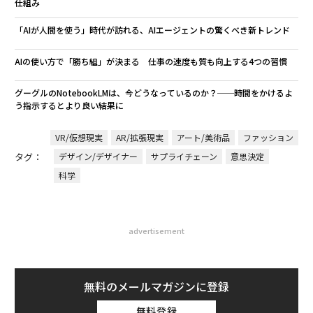
仕組み
「AIが人間を使う」時代が訪れる、AIエージェントの驚くべき新トレンド
AIの使い方で「勝ち組」が決まる 仕事の速度も質も向上する4つの習慣
グーグルのNotebookLMは、今どうなっているのか？──時間をかけるよ
う指示するとより良い結果に
VR/仮想現実
AR/拡張現実
アート/美術品
ファッション
タグ：
デザイン/デザイナー
サプライチェーン
意思決定
科学
advertisement
無料のメールマガジンに登録
無料登録