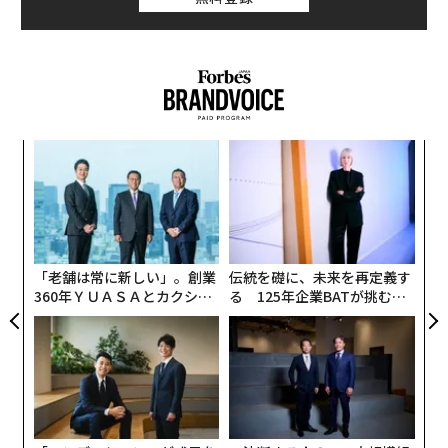
年後
〜
サイ
金
個
“
ェ
シ
グ
「老舗は常に新しい」。創業
伝統を礎に、未来を再定義す
360年ＹＵＡＳＡとカクシン
る 125年企業BATが挑むス
CEO田尻望が語る、AIを超え
モークレスな未来
る人の価値