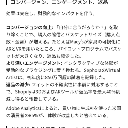
コンバージョン、エンゲージメント、返品
効果は実在し、財務的なインパクトを伴う。
コンバージョンの向上:
「自分に合うだろうか？」を取
り除くことで、購入の確信とバスケットサイズ（購入点
数・金額）が増える。たとえばMacy'sが家具の可視化に
ARとVRを用いたところ、パイロットプログラムでバスケ
ットが大きくなり、返品も減少した。
より深いエンゲージメント:
インタラクティブな体験が
受動的なブラウジングに置き換わる。SephoraのVirtual
Artistは、初年度に850万回超の試着を記録した。
返品の減少:
フィットの不確実性に事前に対応すること
で、Shopifyは3DおよびARツールが返品率を最大40%削
減し得ると報告している。
Adobe Analyticsによると、買い物に生成AIを使った米国
の消費者の85%が、体験が改善したと答えている。