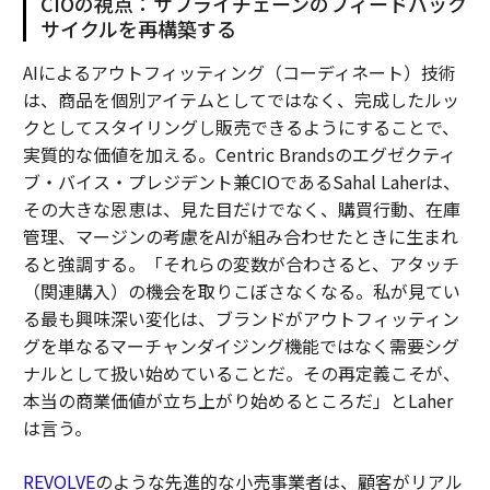
CIOの視点：サプライチェーンのフィードバック
サイクルを再構築する
AIによるアウトフィッティング（コーディネート）技術
は、商品を個別アイテムとしてではなく、完成したルッ
クとしてスタイリングし販売できるようにすることで、
実質的な価値を加える。Centric Brandsのエグゼクティ
ブ・バイス・プレジデント兼CIOであるSahal Laherは、
その大きな恩恵は、見た目だけでなく、購買行動、在庫
管理、マージンの考慮をAIが組み合わせたときに生まれ
ると強調する。「それらの変数が合わさると、アタッチ
（関連購入）の機会を取りこぼさなくなる。私が見てい
る最も興味深い変化は、ブランドがアウトフィッティン
グを単なるマーチャンダイジング機能ではなく需要シグ
ナルとして扱い始めていることだ。その再定義こそが、
本当の商業価値が立ち上がり始めるところだ」とLaher
は言う。
REVOLVE
のような先進的な小売事業者は、顧客がリアル