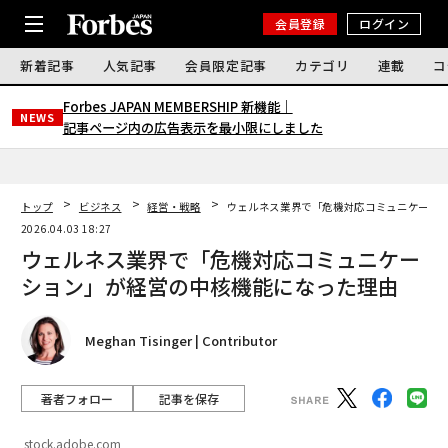
会員登録
ログイン
新着記事
人気記事
会員限定記事
カテゴリ
連載
コ
Forbes JAPAN MEMBERSHIP 新機能｜
NEWS
記事ページ内の広告表示を最小限にしました
トップ
ビジネス
経営・戦略
ウェルネス業界で「危機対応コミュニケーシ
2026.04.03 18:27
ウェルネス業界で「危機対応コミュニケー
ション」が経営の中核機能になった理由
Meghan Tisinger | Contributor
著者フォロー
記事を保存
stock.adobe.com