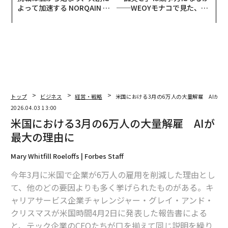
よって加速する NORQAIN JA
──WEOYモナコで見た、く
PAN 特別座談会
ら寿司の経営哲学
トップ
ビジネス
経営・戦略
米国における3月の6万人の大量解雇 AIが最
2026.04.03 13:00
米国における3月の6万人の大量解雇 AIが
最大の理由に
Mary Whitfill Roeloffs | Forbes Staff
今年3月に米国で企業が6万人の雇用を削減した理由とし
て、他のどの要因よりも多く挙げられたものがある。キ
ャリアサービス企業チャレンジャー・グレイ・アンド・
クリスマスが米国時間4月2日に発表した報告書による
と、テック企業のCEOたちが口を揃えて同じ説明を繰り