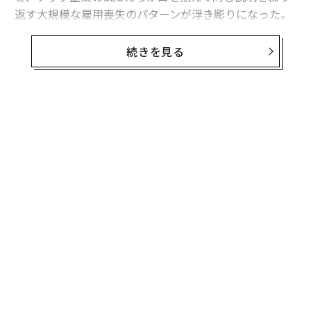
返す大規模な雇用喪失のパターンが浮き彫りになった。
その理由とは、人工知能（AI）だ。
続きを見る
チャレンジャーによると、米国を拠点とする企業が3月
に発表した人員削減は6万620人で、2月に発表された4万
8307人から25％増加した。
無料のメールマガジンに登録
AIは人員削減の最大の理由として挙げられ、発表全体の
無料登録
25％を占めた。これに続いたのは、閉鎖、再編、経済状
況だ。
「
左右
T
パ
日
技