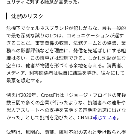
ュリティに対する懸念が高まった。
沈黙のリスク
危機下でウェルネスブランドが犯しがちな、最も一般的
で最も深刻な誤りの1つは、コミュニケーションが遅す
ぎることだ。事実関係の収集、法務チームとの協議、業
務への影響評価などを理由に、発信を先延ばしにする組
織は多い。この慎重さは理解できる。しかし沈黙が生む
空白は、他者が物語を形づくる余地を与える。消費者、
メディア、利害関係者は独自に結論を導き、往々にして
最悪を想定する。
例えば2020年、CrossFitは「ジョージ・フロイドの死後
数日間で多くの企業が行ったような、抗議者への連帯や
黒人アスリートへの支持を表明する声明を迅速に出さな
かった」として批判を浴びたと、CNNは
報じている
。
沈黙は、無関心、隠蔽、統制不能の表れと受け取られ得