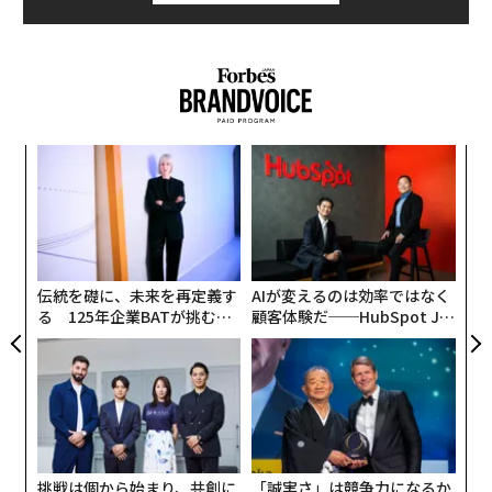
「
左右
T
パ
日
技
無
防
伝統を礎に、未来を再定義す
AIが変えるのは効率ではなく
る 125年企業BATが挑むス
顧客体験だ──HubSpot Ja
モークレスな未来
panが語る「Grow Better」
な組織のつくり方
挑戦は個から始まり、共創に
「誠実さ」は競争力になるか