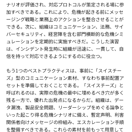
ナリオが評価され、対応プロトコルが策定される場に参
加すべきである。これにより、危機が起きる前にメッセ
ージング戦略と業務上のアクションを整合させることが
できる。次に、組織はコミュニケーション、法務、サイ
バーセキュリティ、経営陣を含む部門横断的な危機シミ
ュレーションを定期的に実施すべきだ。こうした演習
は、インシデント発生時に組織が迅速に、一貫して、自
信を持って対応できるようにするのに役立つ。
もう1つのベストプラクティスは、事前に「スイスチー
ズ」型のコミュニケーション素材、すなわち事前配置ア
セットを準備しておくことである。「スイスチーズ」と
呼ばれるのは、実際の危機の最中に埋めるべき穴が多く
残る一方で、優れた出発点になるからだ。組織は、デー
タ漏洩、製品安全問題、リーダーシップをめぐる論争と
いった起こり得る危機シナリオに備え、暫定声明、利害
関係者向けメッセージの枠組み、エスカレーション手順
を整備すべきである。これらの素材を前もって用意して