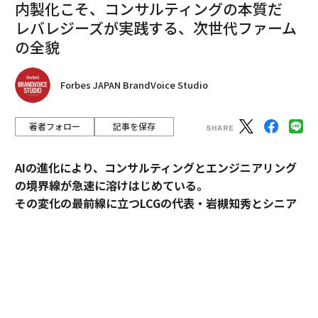
内製化こそ、コンサルティングの本質だ
レバレジーズが実践する、次世代ファーム
の全貌
Forbes JAPAN BrandVoice Studio
著者フォロー
記事を保存
AIの進化により、コンサルティングとエンジニアリング
の境界線が急速に溶けはじめている。
その変化の最前線に立つLCGの代表・岩槻知秀とシニア
パートナー・内田秀一が、新時代のコンサルティングの
実像を語る。
コンサルティングとエンジニアリング。明確に分断され
てきたふたつの領域が、AIの進化によって急速に境界を
失いつつある。要件定義と設計さえ固まれば、AIがコー