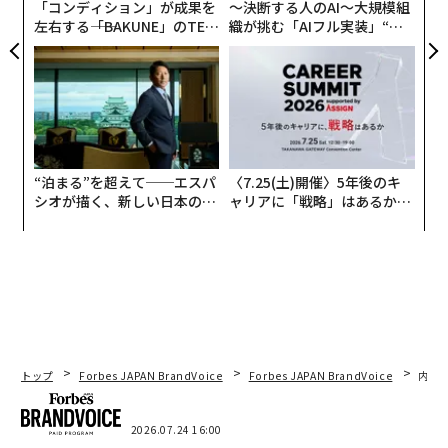
「コンディション」が成果を
〜決断する人のAI〜大規模組
左右する――「BAKUNE」のTEN
織が挑む「AIフル実装」“使
TIALが支える「挑戦者の明
う”企業から“動く”企業へ【N
日」
TTドコモビジネス×PwC】
“泊まる”を超えて──エスパ
〈7.25(土)開催〉5年後のキ
シオが描く、新しい日本のラ
ャリアに「戦略」はあるか。
グジュアリー（前編）
トップエグゼクティブのキャ
リアに触れる1日│CAREER S
UMMIT 2026
トップ
Forbes JAPAN BrandVoice
Forbes JAPAN BrandVoice
内製
2026.07.24 16:00