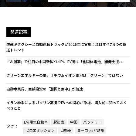
関連記事
空飛ぶタクシーと自動運転トラックが2026年に実現：注目すべき6つの輸
送トレンド
「AI創薬」で注目の中国新興XtalPi、EV向け「全固体電池」開発支援へ
クリーンエネルギーの要、リチウムイオン電池は「クリーン」ではない
自動車業界、巨額投資の「選択と集中」が加速
イラン紛争によるガソリン高騰でEVへの関心が急増、購入前に知っておく
べきこと
EV/電気自動車
脱炭素
中国
バッテリー
タグ：
ゼロエミッション
自動車
ヨーロッパ/欧州