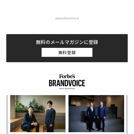
advertisement
無料のメールマガジンに登録
無料登録
挑
よっ
PA
ア
の
た