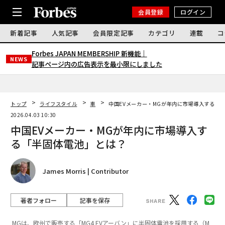
会員登録
ログイン
新着記事
人気記事
会員限定記事
カテゴリ
連載
コ
Forbes JAPAN MEMBERSHIP 新機能｜
NEWS
記事ページ内の広告表示を最小限にしました
トップ
ライフスタイル
車
中国EVメーカー・MGが年内に市場導入する「
2026.04.03 10:30
中国EVメーカー・MGが年内に市場導入す
る「半固体電池」とは？
James Morris | Contributor
著者フォロー
記事を保存
MGは、欧州で販売する「MG4 EVアーバン」に半固体電池を採用する（M