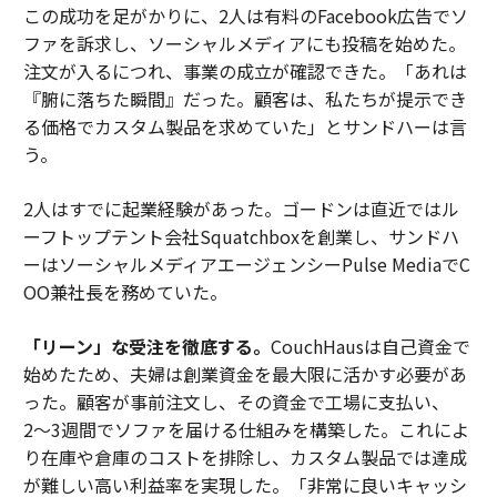
この成功を足がかりに、2人は有料のFacebook広告でソ
ファを訴求し、ソーシャルメディアにも投稿を始めた。
注文が入るにつれ、事業の成立が確認できた。「あれは
『腑に落ちた瞬間』だった。顧客は、私たちが提示でき
る価格でカスタム製品を求めていた」とサンドハーは言
う。
2人はすでに起業経験があった。ゴードンは直近ではル
ーフトップテント会社Squatchboxを創業し、サンドハ
ーはソーシャルメディアエージェンシーPulse MediaでC
OO兼社長を務めていた。
「リーン」な受注を徹底する。
CouchHausは自己資金で
始めたため、夫婦は創業資金を最大限に活かす必要があ
った。顧客が事前注文し、その資金で工場に支払い、
2〜3週間でソファを届ける仕組みを構築した。これによ
り在庫や倉庫のコストを排除し、カスタム製品では達成
が難しい高い利益率を実現した。「非常に良いキャッシ