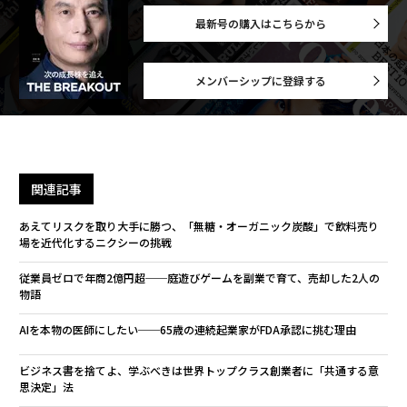
最新号の購入はこちらから
メンバーシップに登録する
関連記事
あえてリスクを取り大手に勝つ、「無糖・オーガニック炭酸」で飲料売り
場を近代化するニクシーの挑戦
従業員ゼロで年商2億円超──庭遊びゲームを副業で育て、売却した2人の
物語
AIを本物の医師にしたい──65歳の連続起業家がFDA承認に挑む理由
ビジネス書を捨てよ、学ぶべきは世界トップクラス創業者に「共通する意
思決定」法