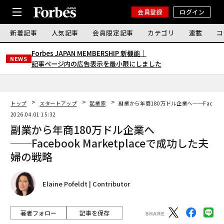
会員登録
ログイン
新着記事
人気記事
会員限定記事
カテゴリ
連載
コ
Forbes JAPAN MEMBERSHIP 新機能｜
NEWS
記事ページ内の広告表示を最小限にしました
トップ
スタートアップ
起業家
副業から年商180万ドル企業へ──Faceboo
2026.04.01 15:32
副業から年商180万ドル企業へ
──Facebook Marketplaceで成功した夫
婦の戦略
Elaine Pofeldt | Contributor
著者フォロー
記事を保存