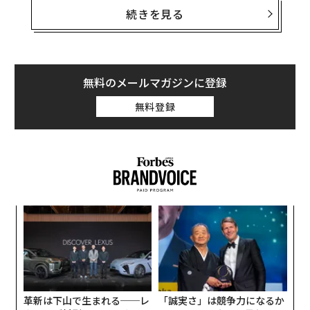
されるGLP-1受容体作動薬の普及だ。現在、
続きを見る
米国の成人のおよそ12％
がこれらの薬を使用していると
される。
コーネル大学の研究
によれば、GLP-1薬の服用
者が少なくとも1人いる世帯では、半年以内に食料品支
出が平均5.3％減少しており、とりわけ砂糖を多く含む超
無料のメールマガジンに登録
加工食品の落ち込みが顕著だという。こうした変化の到
無料登録
来を、ドーズは長年にわたり待ち続けてきた。
「スーパーマーケットの飲料コーナーは、プラスチック
容器に入った砂糖まみれの飲み物で溢れていた。店内で
も最悪と言っていい売り場の一つだった。他の売り場が
近代化し、私が大切にしている価値観を反映し始めてい
な
るのに、飲料コーナーだけが過去に取り残されているよ
術
うに感じられた」と彼女は語る。
た
“
ア
シ
グ
革新は下山で生まれる──レ
「誠実さ」は競争力になるか