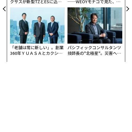
クサスが新型TZとESに込め
──WEOYモナコで見た、く
た「DISCOVER」の哲学
ら寿司の経営哲学
「老舗は常に新しい」。創業
パシフィックコンサルタンツ
360年ＹＵＡＳＡとカクシン
技師長の"北極星"。災害への
CEO田尻望が語る、AIを超え
無力感を乗り越え見つけた、
る人の価値
防災一筋20年の答え