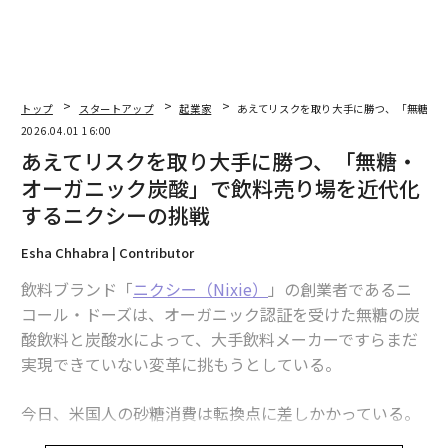
トップ
スタートアップ
起業家
あえてリスクを取り大手に勝つ、「無糖・
2026.04.01 16:00
あえてリスクを取り大手に勝つ、「無糖・
オーガニック炭酸」で飲料売り場を近代化
するニクシーの挑戦
Esha Chhabra | Contributor
飲料ブランド「
ニクシー（Nixie）
」の創業者であるニ
コール・ドーズは、オーガニック認証を受けた無糖の炭
酸飲料と炭酸水によって、大手飲料メーカーですらまだ
実現できていない変革に挑もうとしている。
今日、米国人の砂糖消費は転換点に差しかかっている。
その背景にあるのが、糖尿病治療薬オゼンピックに代表