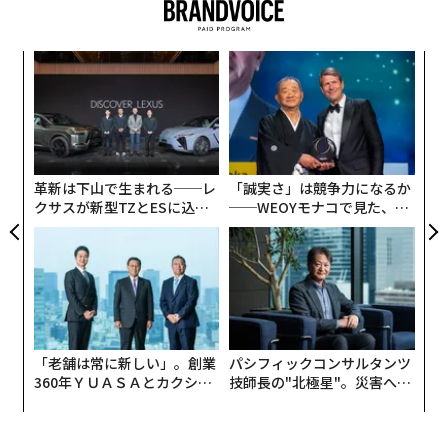
な
術
た
“
ア
シ
グ
革新は下山で生まれる──レ
「誠実さ」は競争力になるか
クサスが新型TZとESに込め
──WEOYモナコで見た、く
た「DISCOVER」の哲学
ら寿司の経営哲学
「老舗は常に新しい」。創業
パシフィックコンサルタンツ
360年ＹＵＡＳＡとカクシン
技師長の"北極星"。災害への
CEO田尻望が語る、AIを超え
無力感を乗り越え見つけた、
る人の価値
防災一筋20年の答え