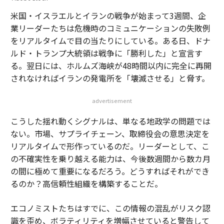
米国・イスラエルとイランの戦争が始まって3週間、企
業リーダーたちは危機時のコミュニケーションの失敗例
をリアルタイムで目の当たりにしている。ある日、ドナ
ルド・トランプ大統領は戦争に「勝利した」と宣言す
る。翌日には、ホルムズ海峡が48時間以内に完全に再開
されなければイランの発電所を「壊滅させる」と脅す。
advertisement
こうした揺れ動くシグナルは、単なる地政学の問題では
ない。市場、サプライチェーン、取締役会の意思決定を
リアルタイムで形作っているのだ。リーダーとして、こ
の不確実性を乗り越える能力は、今後数週間から数カ月
の間に極めて重要になるだろう。どうすればそれができ
るのか？高信頼性組織を構築することだ。
エコノミストたちはすでに、この情報の混乱がリスク認
識を歪め、ボラティリティを増幅させていると警告して