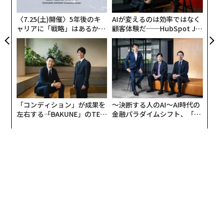
無
問題は、その線があまりにも曖昧になり、手放すことが
防
〈7.25(土)開催〉5年後のキ
AIが変えるのは効率ではなく
困難になることだ。
ャリアに「戦略」はあるか。
顧客体験だ──HubSpot Ja
トップエグゼクティブのキャ
panが語る「Grow Better」
これが思ったより難しい理由
リアに触れる1日│CAREER S
な組織のつくり方
UMMIT 2026
ノーム・ワッサーマン氏の
「創業者のジレンマ」に関する研究
は、約20年前に、自
らのアイデンティティと企業を切り離せない創業者は、
成長よりも支配を優先する傾向があり、それがしばしば
「コンディション」が成果を
〜決断する人のAI〜AI時代の
企業に不利益をもたらすことを明らかにした。驚くべき
左右する――「BAKUNE」のTEN
金融パラダイムシフト、「超
TIALが支える「挑戦者の明
個別化」の核心 【MUFG×ウ
ことに、より最近のデータは、それ以来何も変わってい
日」
ェルスナビ×PwC】
ないことを示唆している。
ハーバード・ビジネス・レビューの詳細な調査による
と、創業者CEOの交代が失敗したり業績低下につながっ
たりするリスクは、非創業者CEOの交代に比べて
2倍から3倍高い
。共同創業者、新規採用者、投資家を引
き付けるためにより多くの株式を手放す創業者は、より