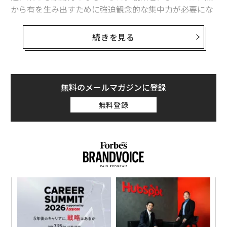
から有を生み出すために強迫観念的な集中力が必要にな
ることさえある。しかし、企業が成長するにつれ、創業
者は必然的に岐路に立たされる。
続きを見る
この転換点は、創業者に対し、事業に不可欠なものと単
なる個人的嗜好とを切り離すことを迫る。何を残し何を
捨てるかの判断基準は、シンプルだ。それが顧客のため
無料のメールマガジンに登録
になるかどうかである。
無料登録
基本的な例を挙げよう。あなたが料理に情熱を持ってイ
ンド料理店を開いたとする。その情熱は間違いなく戦略
となり得る。しかし、あなたが金色の装飾を好むという
理由でそれを主張し、ターゲット顧客がそれを好まない
場合、今度は事業に役立たない個人的嗜好を注入してい
るか
伝
ることになる。これが、創業者が自らのアイデンティテ
、く
る
ィと企業のアイデンティティの間に線を引かなければな
モ
らないサインだ。
パ
技