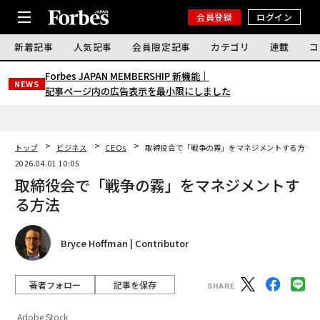
会員登録
ログイン
新着記事
人気記事
会員限定記事
カテゴリ
連載
コ
Forbes JAPAN MEMBERSHIP 新機能｜
NEWS
記事ページ内の広告表示を最小限にしました
トップ
ビジネス
CEOs
取締役会で「戦争の霧」をマネジメントする方法
2026.04.01 10:05
取締役会で「戦争の霧」をマネジメントす
る方法
Bryce Hoffman | Contributor
著者フォロー
記事を保存
Adobe Stock