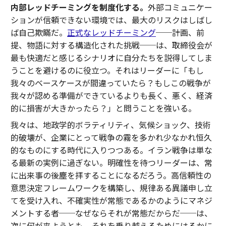
内部レッドチーミングを制度化する。
外部コミュニケー
ションが信頼できない環境では、最大のリスクはしばし
ば自己欺瞞だ。
正式なレッドチーミング
──計画、前
提、物語に対する構造化された挑戦──は、取締役会が
最も快適だと感じるシナリオに自分たちを説得してしま
うことを避けるのに役立つ。それはリーダーに「もし
我々のベースケースが間違っていたら？もしこの戦争が
我々が認める準備ができているよりも長く、悪く、経済
的に損害が大きかったら？」と問うことを強いる。
我々は、地政学的ボラティリティ、気候ショック、技術
的破壊が、企業にとって戦争の霧を多かれ少なかれ恒久
的なものにする時代に入りつつある。イラン戦争は単な
る最新の実例に過ぎない。明確性を待つリーダーは、常
に出来事の後塵を拝することになるだろう。高信頼性の
意思決定フレームワークを構築し、規律ある異議申し立
てを受け入れ、不確実性が常態であるかのようにマネジ
メントする者──なぜならそれが常態だからだ──は、
次に何が来ようとも、それを乗り越えるためにはるかに