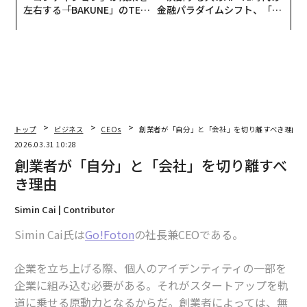
左右する――「BAKUNE」のTEN
金融パラダイムシフト、「超
TIALが支える「挑戦者の明
個別化」の核心 【MUFG×ウ
日」
ェルスナビ×PwC】
トップ
ビジネス
CEOs
創業者が「自分」と「会社」を切り離すべき理由
2026.03.31 10:28
創業者が「自分」と「会社」を切り離すべ
き理由
Simin Cai | Contributor
Simin Cai氏は
Go!Foton
の社長兼CEOである。
企業を立ち上げる際、個人のアイデンティティの一部を
企業に組み込む必要がある。それがスタートアップを軌
道に乗せる原動力となるからだ。創業者によっては、無