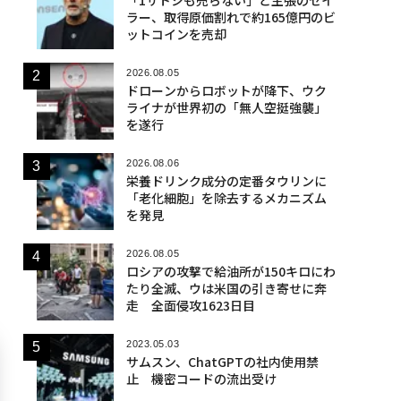
ラー、取得原価割れで約165億円のビ
ットコインを売却
2026.08.05
ドローンからロボットが降下、ウク
ライナが世界初の「無人空挺強襲」
を遂行
2026.08.06
栄養ドリンク成分の定番タウリンに
「老化細胞」を除去するメカニズム
を発見
2026.08.05
ロシアの攻撃で給油所が150キロにわ
たり全滅、ウは米国の引き寄せに奔
走 全面侵攻1623日目
2023.05.03
サムスン、ChatGPTの社内使用禁
止 機密コードの流出受け