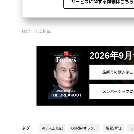
翻訳＝江津拓哉
2026年9
最新号の購入はこ
メンバーシップに
タグ：
AI / 人工知能
Oracle/オラクル
解雇/解任
レ