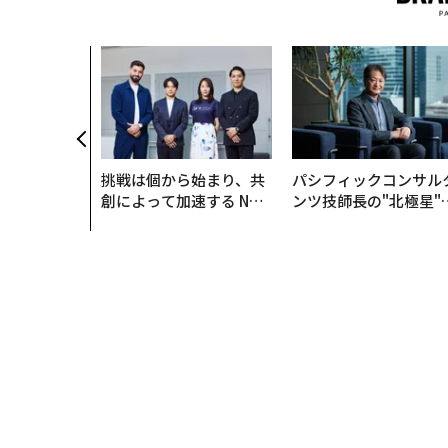
挑戦は個から始まり、共
パシフィックコンサル
創によって加速する NOR
ンツ技師長の"北極星"
QAIN JAPAN 特別座談会
災害への無力感を乗り
え見つけた、防災一筋2
年の答え