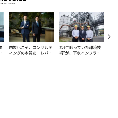
“泊
スパ
日本
（前
タ
内製化こそ、コンサルテ
なぜ“眠っていた環境技
。
ィングの本質だ レバレ
術”が、下水インフラを
越
ジーズが実践する、次世
変えたのか──産総研×
0
代ファームの全貌
月島JFEアクアソリュー
ションの10年