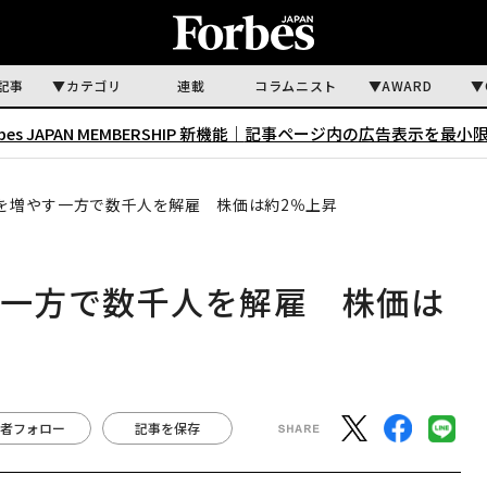
記事
カテゴリ
連載
コラムニスト
AWARD
rbes JAPAN MEMBERSHIP 新機能｜
記事ページ内の広告表示を最小
出を増やす一方で数千人を解雇 株価は約2％上昇
す一方で数千人を解雇 株価は
者フォロー
記事を保存