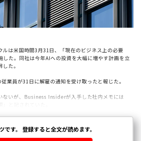
ルは米国時間3月31日、「現在のビジネス上の必要
施した。同社は今年AIへの投資を大幅に増やす計画を立
昇した。
の従業員が31日に解雇の通知を受け取ったと報じた。
、Business Insiderが入手した社内メモには
果」と記されていた。