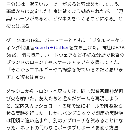
自分には「泥臭いルーツ」があると冗談めかして言う。
両親からは安定した仕事に就くよう勧められたが、「泥
臭いルーツがあると、ビジネスをつくることになる」と
彼女は語る。
グエンは2018年、パートナーとともにデジタルマーケテ
ィング代理店
Search + Gather
を立ち上げた。同社はB2B
SaaS、暗号資産、ハードウェアなど多様な分野で数百の
ブランドのローンチやスケールアップを支援してきた。
「そこからエネルギーや高揚感を得ているのだと思いま
す」と彼女は言う。
メキシコからトロントへ戻った後、同じ起業家精神が再
び火を噴いた。友人たちと遊んだゲームを再現しよう
と、室内スカッシュコートの床で壁にボールを跳ね返ら
せる実験を行った。しかしパンデミックで即席の実験場
は閉鎖に追い込まれ、別のアプローチを試みることにな
った。ネットの代わりにポータブルボードを使う方法