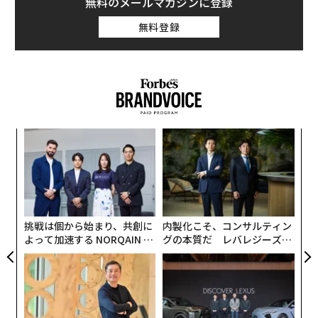
無料のメールマガジンに登録
無料登録
義す
「
むス
3
C
〈7
る
ャ
ト
リア
挑戦は個から始まり、共創に
内製化こそ、コンサルティン
UM
よって加速する NORQAIN JA
グの本質だ レバレジーズが
PAN 特別座談会
実践する、次世代ファームの
全貌