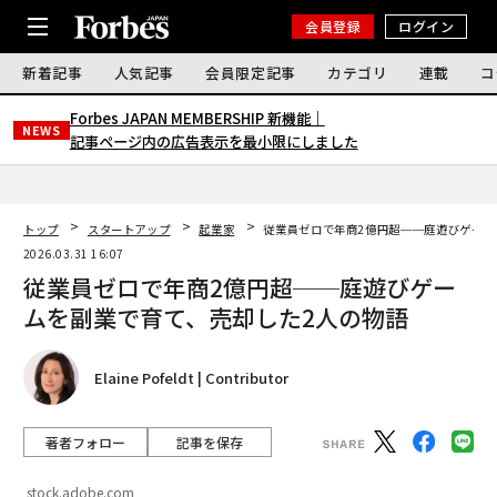
会員登録
ログイン
新着記事
人気記事
会員限定記事
カテゴリ
連載
コ
Forbes JAPAN MEMBERSHIP 新機能｜
NEWS
記事ページ内の広告表示を最小限にしました
トップ
スタートアップ
起業家
従業員ゼロで年商2億円超──庭遊びゲーム
2026.03.31 16:07
従業員ゼロで年商2億円超──庭遊びゲー
ムを副業で育て、売却した2人の物語
Elaine Pofeldt | Contributor
著者フォロー
記事を保存
stock.adobe.com