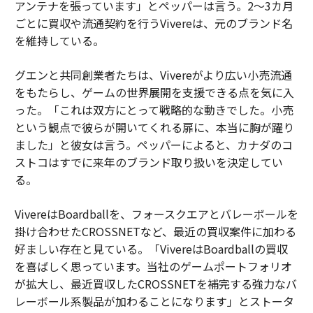
アンテナを張っています」とペッパーは言う。2〜3カ月
ごとに買収や流通契約を行うVivereは、元のブランド名
を維持している。
グエンと共同創業者たちは、Vivereがより広い小売流通
をもたらし、ゲームの世界展開を支援できる点を気に入
った。「これは双方にとって戦略的な動きでした。小売
という観点で彼らが開いてくれる扉に、本当に胸が躍り
ました」と彼女は言う。ペッパーによると、カナダのコ
ストコはすでに来年のブランド取り扱いを決定してい
る。
VivereはBoardballを、フォースクエアとバレーボールを
掛け合わせたCROSSNETなど、最近の買収案件に加わる
好ましい存在と見ている。「VivereはBoardballの買収
を喜ばしく思っています。当社のゲームポートフォリオ
が拡大し、最近買収したCROSSNETを補完する強力なバ
レーボール系製品が加わることになります」とストータ