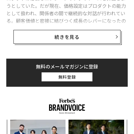
うとしていた。だが現在、価格設定はプロダクトの能力
として扱われ、関係者の間で継続的な対話が行われてい
る。顧客価値と密接に結びつく成長のレバーになったの
だ。いま勝っている企業は、価格設定を運用システムと
して扱う。計測可能で、テストでき、反復のために設計
続きを見る
されている。
レガシーなプロセスに頼ることは、継続的で測定可能な
帰結をもたらす。プロダクトのローンチは停滞し、競合
無料のメールマガジンに登録
に先を越され、財務はR&D投資に不安を抱き、顧客は請
無料登録
求書に異議を唱える。実のところ、価格設定の課題が価
格そのものに起因することはまれだ。実際に問題となっ
ているのは、基盤となるインフラ、下流のシステム連
携、そして時代遅れのワークフローである。ソフトウェ
アが従量制かつAI対応になっていくにつれ、レガシーな
請求構造とプランベースのアーキテクチャは、運用上の
義す
「
複雑性の増大に耐えきれなくなっている。
むス
3