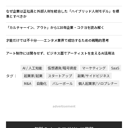
なぜ企業は正社員と外部人材を統合した「ハイブリッド人材モデル」を標
準とすべきか
「カルチャーイン、アウト」から120年企業・コクヨを読み解く
才能だけでは不十分──エンタメ業界で成功するための戦略的思考
アート制作には関与せず、ビジネス面でアーティストを支えるAI活用法
AI / 人工知能
仮想通貨/暗号資産
マーケティング
SaaS
タグ：
起業家/起業
スタートアップ
副業/サイドビジネス
M&A
自動化
バレーボール
個人起業家/ソロプレナー
advertisement