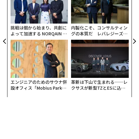
C
〈7
これは戦略が拙い兆候ではない。本当の問題は、些細な
る
ャ
価格変更さえ高コストで、しかもリスクの高いものにし
ト
てしまう脆いツールにある。その結果、ローンチの遅
リア
挑戦は個から始まり、共創に
内製化こそ、コンサルティン
UM
延、予測の取りこぼし、請求トラブル、そして誰も信用
よって加速する NORQAIN JA
グの本質だ レバレジーズが
できない数字（たとえそれを所有していても）が生まれ
PAN 特別座談会
実践する、次世代ファームの
る。こうした症状を直すには根本原因に手を入れ、マネ
全貌
タイズをインフラとして構築する必要がある。
マネタイズをオペレーティングモデルにする
エンジニアのためのサウナ併
革新は下山で生まれる──レ
まず、価格設定が顧客価値、導入状況、収益をどのよう
設オフィス「Mobius Park」
クサスが新型TZとESに込め
に反映するのかを定義し、それぞれの要素のオーナーを
がオープン──タマディック
た「DISCOVER」の哲学
明確にすることから始める。プロダクトは一般に価値指
が健康経営を徹底する理由
標と計測（メータリング）を担う。財務は利益率と収益
認識を守る。GTMは価値を提案とメッセージングへ翻訳
する。この部門横断のオペレーティングモデルは、その
場しのぎの交渉を、再現可能な運用リズムへ置き換え
る。四半期ごとのマネタイズレビュー、実験のプレイブ