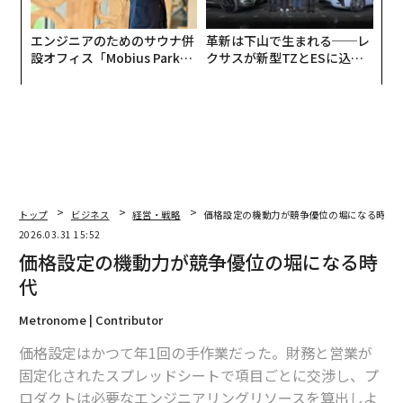
エンジニアのためのサウナ併
革新は下山で生まれる──レ
設オフィス「Mobius Park」
クサスが新型TZとESに込め
がオープン──タマディック
た「DISCOVER」の哲学
が健康経営を徹底する理由
トップ
ビジネス
経営・戦略
価格設定の機動力が競争優位の堀になる時代
2026.03.31 15:52
価格設定の機動力が競争優位の堀になる時
代
Metronome | Contributor
価格設定はかつて年1回の手作業だった。財務と営業が
固定化されたスプレッドシートで項目ごとに交渉し、プ
ロダクトは必要なエンジニアリングリソースを算出しよ