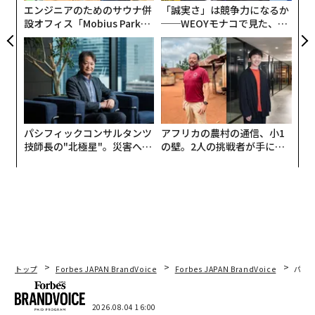
エンジニアのためのサウナ併
「誠実さ」は競争力になるか
設オフィス「Mobius Park」
──WEOYモナコで見た、く
がオープン──タマディック
ら寿司の経営哲学
が健康経営を徹底する理由
パシフィックコンサルタンツ
アフリカの農村の通信、小1
技師長の"北極星"。災害への
の壁。2人の挑戦者が手にし
無力感を乗り越え見つけた、
た「次なる武器」
防災一筋20年の答え
トップ
Forbes JAPAN BrandVoice
Forbes JAPAN BrandVoice
パシ
2026.08.04 16:00