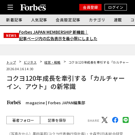
会員登録
ログイン
新着記事
人気記事
会員限定記事
カテゴリ
連載
コ
Forbes JAPAN MEMBERSHIP 新機能｜
NEWS
記事ページ内の広告表示を最小限にしました
トップ
ビジネス
経営・戦略
コクヨ120年成長を牽引する「カルチャーイ
2026.04.16 14:30
コクヨ120年成長を牽引する「カルチャー
イン、アウト」の新常識
magazine | Forbes JAPAN編集部
著者フォロー
記事を保存
（写真左から）黒田英邦(コクヨ代表執行役社長)・大森充(日本総合研究