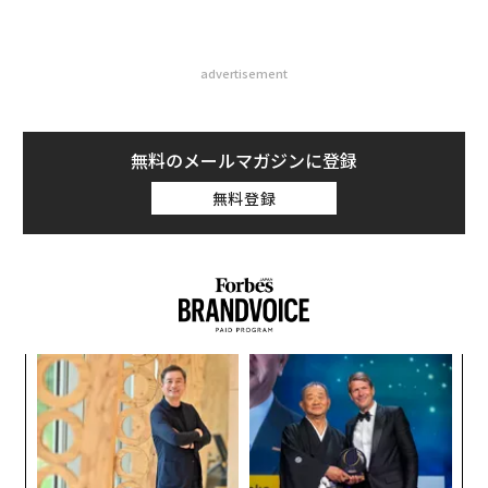
advertisement
無料のメールマガジンに登録
無料登録
目
の
ン
伝
る
モ