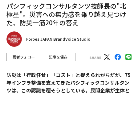
パシフィックコンサルタンツ技師長の"北
極星"。災害への無力感を乗り越え見つけ
た、防災一筋20年の答え
Forbes JAPAN BrandVoice Studio
著者フォロー
記事を保存
防災は「行政任せ」「コスト」と捉えられがちだが、75
年インフラ整備を支えてきたパシフィックコンサルタン
ツは、この認識を覆そうとしている。民間企業が主体と
なる新たなビジョン「サステナ∞レジリエンス社会」を
提唱。構想の旗振り役となった技師長・平川了治に、自
身の思いと共に、ビジョンの要諦を聞いた。
「防災は、企業にとって自分ごとになりきれずにい