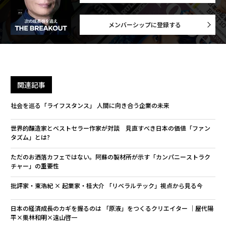
メンバーシップに登録する
関連記事
社会を巡る「ライフスタンス」 人間に向き合う企業の未来
世界的醸造家とベストセラー作家が対談 見直すべき日本の価値「ファン
タズム」とは?
ただのお洒落カフェではない。阿蘇の製材所が示す「カンパニーストラク
チャー」の重要性
批評家・東浩紀 × 起業家・桂大介 「リベラルテック」視点から見る今
日本の経済成長のカギを握るのは 「原液」をつくるクリエイター │屋代陽
平×栗林和明×遠山啓一