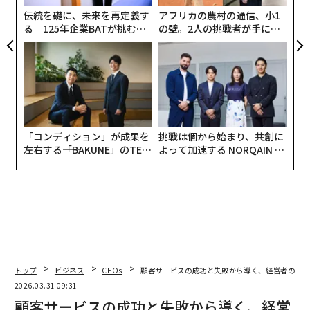
問題は、その線があまりにも曖昧になり、手放すことが
伝統を礎に、未来を再定義す
アフリカの農村の通信、小1
困難になることだ。
る 125年企業BATが挑むス
の壁。2人の挑戦者が手にし
モークレスな未来
た「次なる武器」
これが思ったより難しい理由
ノーム・ワッサーマン氏の
「創業者のジレンマ」に関する研究
は、約20年前に、自
らのアイデンティティと企業を切り離せない創業者は、
成長よりも支配を優先する傾向があり、それがしばしば
「コンディション」が成果を
挑戦は個から始まり、共創に
企業に不利益をもたらすことを明らかにした。驚くべき
左右する――「BAKUNE」のTEN
よって加速する NORQAIN JA
TIALが支える「挑戦者の明
PAN 特別座談会
ことに、より最近のデータは、それ以来何も変わってい
日」
ないことを示唆している。
ハーバード・ビジネス・レビューの詳細な調査による
と、創業者CEOの交代が失敗したり業績低下につながっ
たりするリスクは、非創業者CEOの交代に比べて
2倍から3倍高い
。共同創業者、新規採用者、投資家を引
トップ
ビジネス
CEOs
顧客サービスの成功と失敗から導く、経営者のため
き付けるためにより多くの株式を手放す創業者は、より
2026.03.31 09:31
少ない株式しか手放さない創業者よりも価値の高い企業
顧客サービスの成功と失敗から導く、経営