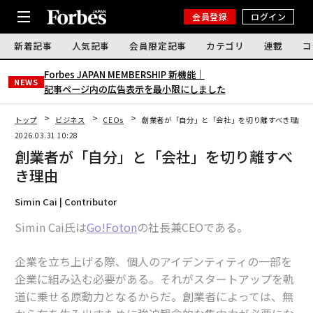
会員登録
ログイン
新着記事
人気記事
会員限定記事
カテゴリ
連載
コ
Forbes JAPAN MEMBERSHIP 新機能｜
NEWS
記事ページ内の広告表示を最小限にしました
トップ
ビジネス
CEOs
創業者が「自分」と「会社」を切り離すべき理由
2026.03.31 10:28
創業者が「自分」と「会社」を切り離すべ
き理由
Simin Cai | Contributor
Simin Cai氏は
Go!Foton
の社長兼CEOである。
企業を立ち上げる際、個人のアイデンティティの一部を
企業に組み込む必要がある。それがスタートアップを軌
道に乗せる原動力となるからだ。創業者によっては、無