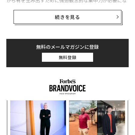
から有を生み出すために強迫観念的な集中力が必要にな
ることさえある。しかし、企業が成長するにつれ、創業
者は必然的に岐路に立たされる。
続きを見る
この転換点は、創業者に対し、事業に不可欠なものと単
なる個人的嗜好とを切り離すことを迫る。何を残し何を
捨てるかの判断基準は、シンプルだ。それが顧客のため
無料のメールマガジンに登録
になるかどうかである。
無料登録
基本的な例を挙げよう。あなたが料理に情熱を持ってイ
ンド料理店を開いたとする。その情熱は間違いなく戦略
となり得る。しかし、あなたが金色の装飾を好むという
理由でそれを主張し、ターゲット顧客がそれを好まない
場合、今度は事業に役立たない個人的嗜好を注入してい
キ
革
ることになる。これが、創業者が自らのアイデンティテ
か。
ク
ィと企業のアイデンティティの間に線を引かなければな
キャ
た「
らないサインだ。
エ
R S
チ
ェ