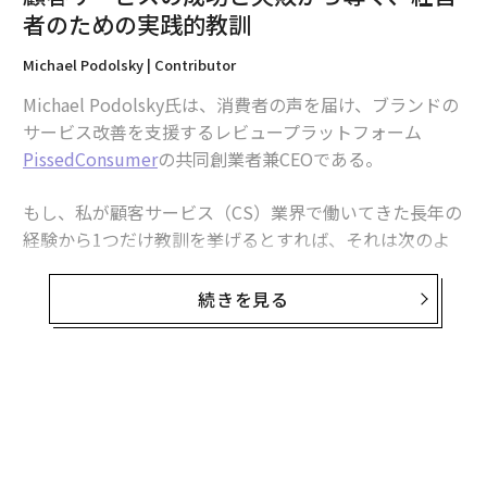
を構築している。
者のための実践的教訓
Michael Podolsky | Contributor
転換点は、企業が構築に必要だったスキルとは異なるス
キルを必要とする時に訪れる。スタートアップは破壊的
Michael Podolsky氏は、消費者の声を届け、ブランドの
革新と急速な成長で繁栄するが、多くの創業者は効率的
サービス改善を支援するレビュープラットフォーム
に規模を拡大するための財務的・運営的規律に苦労す
PissedConsumer
の共同創業者兼CEOである。
る。したがって、アイデンティティの絡み合いは、スタ
ートアップの成長痛の一部なのだ。
もし、私が顧客サービス（CS）業界で働いてきた長年の
経験から1つだけ教訓を挙げるとすれば、それは次のよ
一部の創業者は、いかなる場合でも自らの嗜好に忠実で
うな反論の余地のない真実だ。顧客は忘れないが、許し
あり続けることを選ぶかもしれない。それは正当な選択
てくれるかもしれない。
続きを見る
だが、その場合は戦略的に自分と一致する顧客を見つけ
ることに移行する。重要なのは、その選択をデフォルト
私の会社が最近実施した3万5419人の消費者を対象とし
ではなく、意図的に行うことだ。
た調査で明らかになったように、この真実こそが、最高
の顧客サービスと最低の顧客サービスを分ける分岐点と
スティーブ・ジョブズの例
なっている。企業がトップの座に立つのは、完璧だから
ではない。つまずいたときに、どう反応し、どう回復
1985年、初期のアップル取締役会メンバーは、
し、どう成長するかを理解しているからこそ、その地位