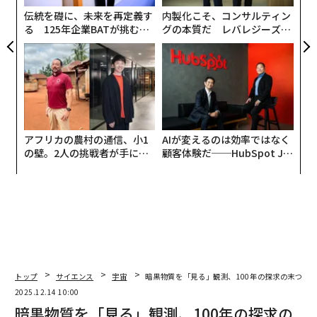
伝統を礎に、未来を再定義す
内製化こそ、コンサルティン
る 125年企業BATが挑むス
グの本質だ レバレジーズが
モークレスな未来
実践する、次世代ファームの
全貌
アフリカの農村の通信、小1
AIが変えるのは効率ではなく
の壁。2人の挑戦者が手にし
顧客体験だ──HubSpot Ja
た「次なる武器」
panが語る「Grow Better」
な組織のつくり方
トップ
サイエンス
宇宙
暗黒物質を「見る」観測、100年の探求の末つい
2025.12.14 10:00
暗黒物質を「見る」観測、100年の探求の