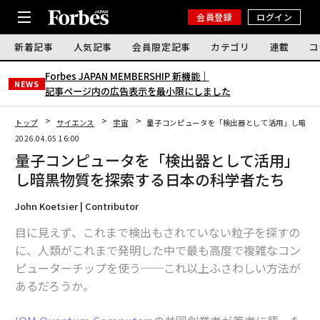
会員登録
ログイン
新着記事
人気記事
会員限定記事
カテゴリ
連載
コ
Forbes JAPAN MEMBERSHIP 新機能｜
NEWS
記事ページ内の広告表示を最小限にしました
トップ
サイエンス
宇宙
量子コンピュータを「検出器として活用」し暗黒
2026.04.05 16:00
量子コンピュータを「検出器として活用」
し暗黒物質を探索する日本の科学者たち
John Koetsier | Contributor
目に見えず、これまで検出もされていない粒子を探すの
に、人類がこれまで発明した中で最も高度で複雑なコン
ピューターチップを使う──これ以上ふさわしい方法が
あるだろうか。