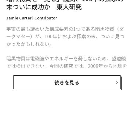
翻訳＝酒匂寛
末ついに成功か 東大研究
Jamie Carter | Contributor
2026年9月号発売中
宇宙の最も謎めいた構成要素の1つである暗黒物質（ダ
ークマター）が、100年におよぶ探索の末、ついに見つ
最新号の購入はこちらから
かったかもしれない。
暗黒物質は電磁波やエネルギーを発しないため、望遠鏡
メンバーシップに登録する
では検出できない。今回の研究では、2008年から地球を
周回しているNASAのガンマ線宇宙望遠鏡のフェルミ衛
星のデータを用いて、暗黒物質粒子同士が衝突した余波
続きを見る
を検出したという。さらに強力な証拠が必要になるもの
の、これは素粒子物理学における画期的な発見だ。
関連記事
暗黒物質とは何か
暗黒物質を「見る」観測、100年の探求の末ついに成功か 東大研究
無料のメールマガジンに登録
暗黒物質は宇宙に存在する物質全体の約85％を占め、重
無料登録
IBMは量子コンピューターで黄金期を取り戻す──熱狂的な投資の裏で着実
に歩む“老舗”
力でのみ相互作用すると考えられている。すなわち、仮