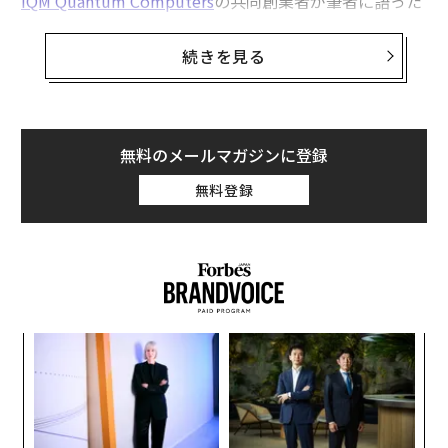
IQM Quantum Computers
の共同創業者が筆者に語った
ところによると、日本の研究者たちは現在、量子コンピ
ュータを使って暗黒物質（ダークマター）の探索に取り
続きを見る
組んでいるという。
暗黒物質とは、宇宙の全質量の最大85％を占める可能性
があるとされる謎の物質だ。しかし現時点では、銀河や
無料のメールマガジンに登録
大規模な宇宙構造で観測される、他では説明のつかない
無料登録
重力効果を説明するための理論上の概念にとどまってい
る。科学者たちは数十年にわたり、地下に設置した検出
器や粒子加速器、天体物理学的観測施設を建設して直接
検出を試みてきたが、いまだ成功していない。
「
3
C
挑
る
よっ
PA