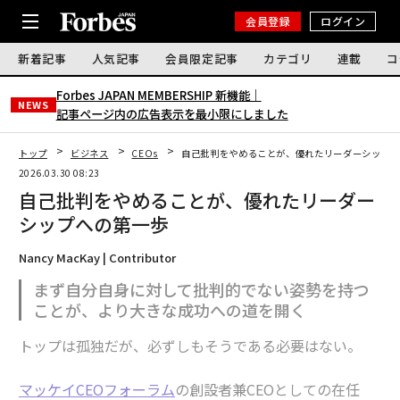
会員登録
ログイン
新着記事
人気記事
会員限定記事
カテゴリ
連載
コ
Forbes JAPAN MEMBERSHIP 新機能｜
NEWS
記事ページ内の広告表示を最小限にしました
トップ
ビジネス
CEOs
自己批判をやめることが、優れたリーダーシップへ
2026.03.30 08:23
自己批判をやめることが、優れたリーダー
シップへの第一歩
Nancy MacKay | Contributor
まず自分自身に対して批判的でない姿勢を持つ
ことが、より大きな成功への道を開く
トップは孤独だが、必ずしもそうである必要はない。
マッケイCEOフォーラム
の創設者兼CEOとしての在任