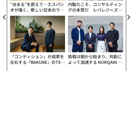
1. 取締役会メンバーを戦略的に選ぶ
“泊まる”を超えて─エスパシ
内製化こそ、コンサルティン
UM
ワーク、成功を見出すだろう。
オが描く、新しい日本のラグ
グの本質だ レバレジーズが
ジュアリー（中編）
実践する、次世代ファームの
どのような人物を周囲に置くかを選ぶことは、ビジネス
私たちは皆、どんな瞬間においても最善を尽くしている
全貌
戦略である。そして、初日から適切な人材を確保するこ
が、それは常に最高のパフォーマンスを発揮していると
とが極めて重要だ。各新規取締役会メンバーが既存のグ
いう意味ではない。秘訣は、他者の中にそれを認識し、
ループとどのように調和するかを慎重に考えよう。
彼らへの批判を一切排除すること、そして何よりも、自
分自身の中にそのすべてを認識することだ。
• 彼らはどのようなビジネス経験と戦略的価値をもたら
「コンディション」が成果を
挑戦は個から始まり、共創に
すのか、そしてそれは現在の発展段階に関連している
左右する――「BAKUNE」のTEN
よって加速する NORQAIN JA
（
forbes.com 原文
）
TIALが支える「挑戦者の明
PAN 特別座談会
か。
日」
• 彼らのスキルは創業者のスキルを補完するか、あるい
はあなたに欠けているものを補うか。
2026年9月号発売中
• 彼らはあなたのビジョンを理解し、心から共有してい
るか。
最新号の購入はこちらから
• 個人的な相性はどうか。
メンバーシップに登録する