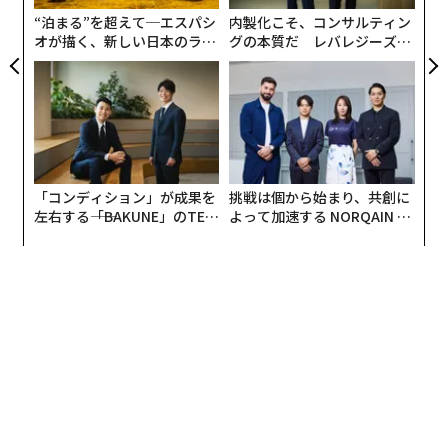
リア
なければならない。
“泊まる”を超えて─エスパシ
内製化こそ、コンサルティン
UM
オが描く、新しい日本のラグ
グの本質だ レバレジーズが
ジュアリー（中編）
実践する、次世代ファームの
このブログシリーズを通じて、鼓舞されたリーダーシッ
全貌
プに到達し、それを維持するために何が必要かについ
て、より詳しく掘り下げていくが、それは一つのステッ
プから始まる。それは、自ら先頭に立つという決断だ。
それなしには、そうしたリーダーシップの考え方に到達
するために必要な、さまざまな習熟を受け入れる希望は
「コンディション」が成果を
挑戦は個から始まり、共創に
ない。
左右する――「BAKUNE」のTEN
よって加速する NORQAIN JA
TIALが支える「挑戦者の明
PAN 特別座談会
日」
批判しない
まず、他者に対してだけでなく、おそらく最も重要なの
は、自分自身に対して批判的でないことから始めよう。
私たちの肩に座る悪魔は、常に私たちの決断や考えを疑
問視し、毎日不必要な自己不信と不安を生み出してい
る。それは私たちのエゴが邪魔をしているだけであり、
私はそれを「ジャッジ（批判者）」と呼んでいる。そう