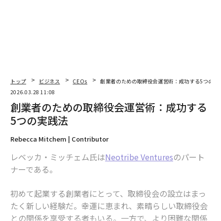
した否定的な自己批判は、当然ながら他者への否定的な
批判につながる。
ジャッジは脇に置く必要がある。頭の中でそれを聞き、
疑念が膨らむのを許してしまったときは、代わりに、そ
れを認識できたことを祝おう。それができれば、自己不
トップ
ビジネス
CEOs
創業者のための取締役会運営術：成功する5つの実
信を肯定的なマントラの繰り返しに置き換え始めること
2026.03.28 11:08
ができる。
創業者のための取締役会運営術：成功する
5つの実践法
朝一番に前向きな心の状態に入り、夕方には一日の間に
起こったことに感謝の気持ちを感じるといった、シンプ
Rebecca Mitchem | Contributor
ルな習慣も不可欠だ。睡眠の質も向上するかもしれな
レベッカ・ミッチェム氏は
Neotribe Ventures
のパート
い。
ナーである。
こうした批判的でないアプローチには、強い感情的知性
初めて起業する創業者にとって、取締役会の設立はまっ
が必要だ。たとえば、他者と対立している場合、どうす
たく新しい経験だ。幸運に恵まれ、素晴らしい取締役会
ればよいだろうか。批判的な考え方に戻ってしまうの
との関係を享受する者もいる。一方で、より困難な関係
は、とても簡単だ。その代わりに、対立している相手へ