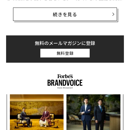
を乗り越えなければならない者もいる。創業者と取締役
の批判を取り除き、何が起こっているのかを本当に理解
会の関係は、当初は良好でも、企業の成長とともに取締
するために、より脆弱なアプローチを採用するには勇気
続きを見る
役会の役割が進化するにつれて、軌道から外れることが
が必要だ。そうして初めて、対立を解決し、成功の可能
ある。相性が悪化する。コミュニケーションが途絶え
性につながる改善された枠組みを構築できる。
る。取締役会メンバーが不在になる一方で、他のメンバ
ーは過度に干渉的になる。そして、こうした関係をどう
先ほど、これは一人で進む旅ではないと述べた。鼓舞さ
無料のメールマガジンに登録
扱うべきか、誰も教えてくれない。
れたリーダーシップのために必要なのは、私たちが直面
無料登録
するかもしれない状況を経験し、それによって成功を収
では、どうすれば正しく運営できるのか。誰に席を与え
めた他者の助けだ。それは仕事仲間かもしれないし、取
るべきか。取締役会を生産的に保ち、取締役会との関係
締役会の議長かもしれないし、家族かもしれないし、友
を円滑に維持するにはどうすればよいのか。そして、事
人かもしれない。彼らが提供するものに批判なく耳を傾
態が悪化したときはどうすればよいのか。
ける姿勢があれば、彼ら全員があなたが必要とする場所
に到達する手助けをしてくれる。私はそうした人々を
義す
「
私は取締役会メンバーおよび取締役会アドバイザーとし
「ゲームチェンジャー」と呼んでいる。
むス
3
て、シード段階から後期成長段階、そしてエグジットま
C
で、取締役会と協働してきた。以下は、創業者のための
〈7
他者と自分自身を、実現可能な目標に対して責任を持た
る
ャ
5つの実践的な取締役会マネジメントのヒントである。
せることも重要だ。これを奨励する枠組みをグループ内
ト
に設定すれば、はるかに優れたリーダーシップ、チーム
リア