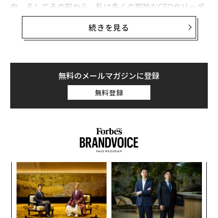
中、そしてその前から、私は多くの孤独なCEOやリーダ
ーたちが、従業員、株主、家族、その他の利害関係者と
続きを見る
いった他者からの期待に圧倒され、疲弊している姿を目
にしてきた。彼らはトップに上り詰めたものの、そこに
留まるための準備ができていないことに気づいた。なぜ
なら、頂点に到達するために使った戦略が、もはやその
無料のメールマガジンに登録
任務に耐えられなくなっていたからだ。
無料登録
こうした重責を担うCEOたちが本当に必要としていたの
は、何よりもまず、自分自身をケアし、自分自身を鼓舞
し、自分自身を愛することだった。なぜなら、自分自身
をケアできなければ、他者が最高の自分になるよう鼓舞
することなど、どうしてできるだろうか。
義す
「
しかし、自分自身をケアし、愛し、鼓舞することは、利
むス
3
C
己的な取り組みではなく、自己啓発の決まり文句以上の
〈7
る
ものだ。そこに到達するためには、周囲の人々の助けが
ャ
必要であり、それは規律正しく、一貫したアプローチで
ト