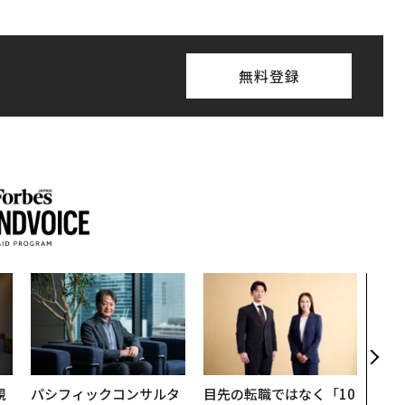
無料登録
革新
─レ
Sに
R」
規
パシフィックコンサルタ
目先の転職ではなく「10