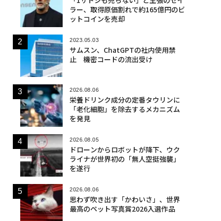
ラー、取得原価割れで約165億円のビ
ットコインを売却
2023.05.03
サムスン、ChatGPTの社内使用禁
止 機密コードの流出受け
2026.08.06
栄養ドリンク成分の定番タウリンに
「老化細胞」を除去するメカニズム
を発見
2026.08.05
ドローンからロボットが降下、ウク
ライナが世界初の「無人空挺強襲」
を遂行
2026.08.06
思わず吹き出す「かわいさ」、世界
最高のペット写真賞2026入選作品