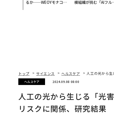
るか──WEOYモナコで
模組織が挑む「AIフル
見た、くら寿司の経営哲
装」“使う”企業から“
学
く”企業へ【NTTドコ
ビジネス×PwC】
トップ
サイエンス
ヘルスケア
人工の光から生
ヘルスケア
2024.09.08 08:00
人工の光から生じる「光
リスクに関係、研究結果