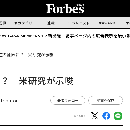
記事
カテゴリ
連載
コラムニスト
AWARD
rbes JAPAN MEMBERSHIP 新機能｜
記事ページ内の広告表示を最小
症の原因に？ 米研究が示唆
に？ 米研究が示唆
ntributor
著者フォロー
記事を保存