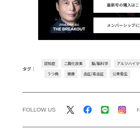
最新号の購入はこ
メンバーシップに
認知症
二酸化炭素
脳/脳科学
アルツハイマ
タグ：
うつ病
健康
血圧/高血圧
公衆衛生
FOLLOW US