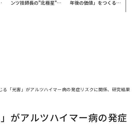
実
ンツ技師長の"北極星"。
年後の価値」をつくる─
動
災害への無力感を乗り越
─アサインの長期伴走型
モ
え見つけた、防災一筋20
支援とは
年の答え
じる「光害」がアルツハイマー病の発症リスクに関係、研究結果
害」がアルツハイマー病の発症