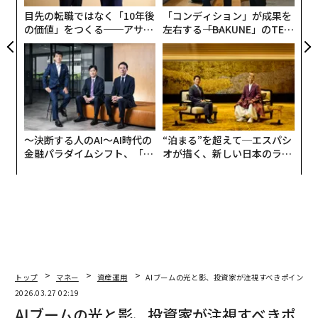
な
目先の転職ではなく「10年後
「コンディション」が成果を
の価値」をつくる──アサイ
左右する――「BAKUNE」のTEN
ンの長期伴走型支援とは
TIALが支える「挑戦者の明
日」
〜決断する人のAI〜AI時代の
“泊まる”を超えて─エスパシ
金融パラダイムシフト、「超
オが描く、新しい日本のラグ
個別化」の核心 【MUFG×ウ
ジュアリー（中編）
ェルスナビ×PwC】
トップ
マネー
資産運用
AIブームの光と影、投資家が注視すべきポイント
2026.03.27 02:19
AIブームの光と影、投資家が注視すべきポ