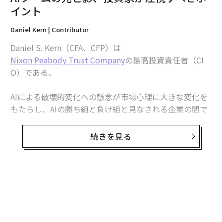
イント
Daniel Kern | Contributor
Daniel S. Kern（CFA、CFP）は
Nixon Peabody Trust Company
の最高投資責任者（CI
O）である。
2026年9月号発売中
AIによる破壊的変化への懸念が市場心理に大きな変化を
もたらし、AIの勝ち組と負け組と見なされる企業の間で
最新号の購入はこちらから
パフォーマンス格差が拡大している。ソフトウェアの終
焉を
予測する
向きもあるなか、AIツールが既存のソフト
続きを見る
メンバーシップに登録する
ウェア製品を置き換えるという不安から、多くのソフト
ウェア株は
急落している
。ハイパースケーラー（大規模
クラウド事業者）もまた、巨額の設備投資に対する投資
収益率（ROI）について一段と厳しい問いに直面してお
り、借入で賄われた支出や循環型の資金調達スキームへ
関連記事
の懸念がとりわけ強い。対照的に、AIインフラ構築に
「つるはしとシャベル」を提供する
半導体
、産業企業、