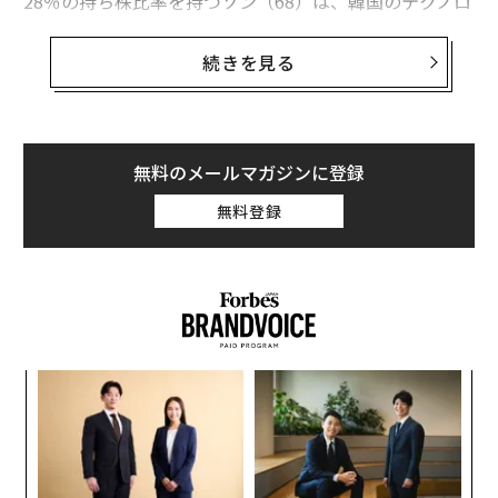
28％の持ち株比率を持つソン（68）は、韓国のテクノロ
ジー銘柄が多いコスダック市場に上場するEO Technics
の筆頭株主である。妻のチョン・ユンヘと2人の息子が
続きを見る
合計で約2％を追加保有する。Forbesは、金曜の株式市
場終値時点でソンと家族の純資産を10億ドルと推計して
いる。
無料のメールマガジンに登録
ソウル南方の安養（アニャン）に本拠を置くEO Technic
無料登録
sは、メモリーチップの製造に用いられるレーザー関連
装置を手がける。主力製品はCSM（Chip Scale Marker）
で、トレーサビリティ（追跡可能性）を確保するため、
チップに識別コードを刻印する装置だ。これによりメー
カーは不良が発生した場合でも、原因の所在を迅速に切
り分けられる。同社の2025年の売上高は前年比19％増の
〈7
3810億ウォン（約400億円）、純利益は同35％増の580
ャ
億ウォン（約61億円）となった。
ト
A
リア
顧客
UM
pa