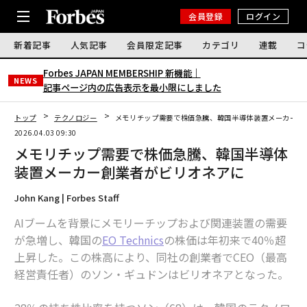
会員登録
ログイン
新着記事
人気記事
会員限定記事
カテゴリ
連載
コ
Forbes JAPAN MEMBERSHIP 新機能｜
NEWS
記事ページ内の広告表示を最小限にしました
トップ
テクノロジー
メモリチップ需要で株価急騰、韓国半導体装置メーカー創
2026.04.03 09:30
メモリチップ需要で株価急騰、韓国半導体
装置メーカー創業者がビリオネアに
John Kang | Forbes Staff
AIブームを背景にメモリーチップおよび関連装置の需要
が急増し、韓国の
EO Technics
の株価は年初来で40％超
上昇した。この株高により、同社の創業者でCEO（最高
経営責任者）のソン・ギュドンはビリオネアとなった。