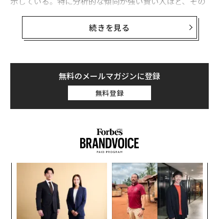
示している。特に分析的な傾向が強い賢い人ほど、その
影響を受けやすい。
続きを見る
Barry Schwartzらによる
画期的な研究
は、可能な限り最
良の選択を目指す人（最大化志向）は、単に「十分に良
い」選択肢で手を打つ人（満足化志向）に比べ、意思決
定の麻痺、後悔、生活満足度の低下をより強く経験しや
無料のメールマガジンに登録
すいことを見いだした。
無料登録
この研究はJournal of Personality and Social Psycholog
yに掲載され、最大化志向の人は自分の決定に満足しに
くく、幸福感、楽観性、自尊心の水準も低いと報告し
た。つまり、完璧な選択を追い求めることは、気づかぬ
うちにウェルビーイングを損ない得るのだ。
伝
る
モ
な
術
た