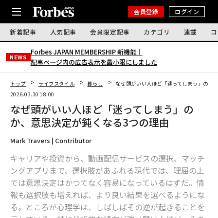
会員登録
ログイン
新着記事
人気記事
会員限定記事
カテゴリ
連載
コ
Forbes JAPAN MEMBERSHIP 新機能｜
NEWS
記事ページ内の広告表示を最小限にしました
トップ
ライフスタイル
暮らし
なぜ頭がいい人ほど「迷ってしまう」のか、
2026.03.30 18:00
なぜ頭がいい人ほど「迷ってしまう」の
か、意思決定が鈍くなる3つの理由
Mark Travers | Contributor
キャリアや投資から、動画配信サービスの選択、マッチ
ングアプリまで、選択肢があふれる現代では、理屈の上
では意思決定はかつてなく容易になっているはずだ。情
報も選択肢も増えれば、より良い結果を選べるようにな
る。ところが心理学は、しばしばその逆が起きることを