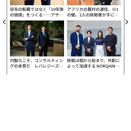
ア
目先の転職ではなく「10年後
アフリカの農村の通信、小1
の価値」をつくる──アサイ
の壁。2人の挑戦者が手にし
ンの長期伴走型支援とは
た「次なる武器」
内製化こそ、コンサルティン
挑戦は個から始まり、共創に
グの本質だ レバレジーズが
よって加速する NORQAIN JA
実践する、次世代ファームの
PAN 特別座談会
全貌