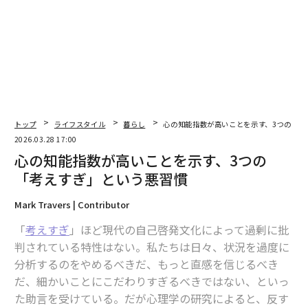
2026年9月号発売中
最新号の購入はこちらから
トップ
ライフスタイル
暮らし
心の知能指数が高いことを示す、3つの「考
2026.03.28 17:00
心の知能指数が高いことを示す、3つの
メンバーシップに登録する
「考えすぎ」という悪習慣
Mark Travers | Contributor
「
考えすぎ
」ほど現代の自己啓発文化によって過剰に批
判されている特性はない。私たちは日々、状況を過度に
関連記事
分析するのをやめるべきだ、もっと直感を信じるべき
心の知能指数が高いことを示す、3つの「考えすぎ」という悪習慣
だ、細かいことにこだわりすぎるべきではない、といっ
た助言を受けている。だが心理学の研究によると、反す
男性は女性より「1カ月早く」恋に落ちる、33カ国の調査で判明した恋愛リ