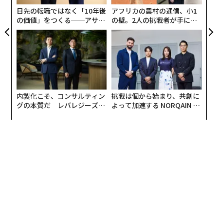
ア
目先の転職ではなく「10年後
アフリカの農村の通信、小1
の価値」をつくる──アサイ
の壁。2人の挑戦者が手にし
ンの長期伴走型支援とは
た「次なる武器」
内製化こそ、コンサルティン
挑戦は個から始まり、共創に
グの本質だ レバレジーズが
よって加速する NORQAIN JA
実践する、次世代ファームの
PAN 特別座談会
全貌