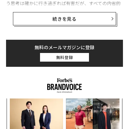
う思考は確かに行き過ぎれば有害だが、すべての内省的
ズムの男女差
な思考が問題だというわけではない。実際には、側から
「あなたに高い知性がある」ことを示す意外な2つの習慣、心理学者が解説
は考えすぎに見える習慣の中には高い感情的知性（EQ）
続きを見る
を示しているものもある。
成功している人があえて無視する2つの「生産性向上のルール」
感情的知性とは自身や他者の感情を的確に理解・調整
世界情勢が悪化するとカップルの対立が増える3つの理由
し、対応する能力のことだ。感情的知性が高い人は通
無料のメールマガジンに登録
常、感情に関する情報に注意深く、対人関係をどのよう
リーダー/リーダーシップ
ウェルネス/ウェルビーイング
無料登録
に解釈するかについても慎重だ。この注意深さは時に考
タグ：
心理学
研究/研究結果
意思決定
えすぎのように見えることもあるが、意図的に建設的な
方向に向けられている場合、それは実際には高度に洗練
されている自分の中での処理を反映している。
advertisement
心理学研究に基づき、知らず知らずのうちに高い感情的
伝
知性を示していることが多い「考えすぎ」の習慣を3つ
る
紹介する。
モ
な
術
た