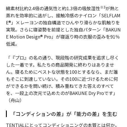
※3
綿素材比約2.4倍の通気性と約1.3倍の吸放湿性
が熱と
蒸れを効率的に逃がし、接触冷感のナイロン「SELFLAM
E®」×レーヨンの独自構造でひんやり滑らかな肌触りを
実現。さらに寝姿勢を前提とした独自パターン「BAKUN
E Motion Design® Pro」が寝返り時の衣服の歪みを91％
低減。
「『プロ』の名の通り、現段階の研究成果を追求し尽く
した一着です。私たちの商品開発に終わりはありませ
ん。寝るためにベストな状態を100とするなら、まだ誰
もそこに到達していない。その100に近づけるために何
ができるかを問い続け、積み重ねてきた答えのすべて
を、一段上の次元で込めたのがBAKUNE Dry Proです」
（舟山）
「コンディションの差」が「能力の差」を生む
TENTIALにとってコンディショニングの本質とは何か。