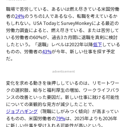
職場で苦労している、あるいは燃え尽きている米国労働
者の
24%
のうちの1人であるなら、転職を考えているか
もしれない。USA TodayとSurveyMonkeyによる最近の
労働力調査によると、燃え尽きている、または苦労して
いる労働者の60%が、過去3カ月間に退職を真剣に検討
したという。「退職」レベルは2022年以降
低下
している
ものの、労働者の
43%
が今年、新しい仕事を探す予定
だ。
advertisement
変化を求める動きを後押ししているのは、リモートワー
クの選択肢、給与と福利厚生の増加、ワークライフバラ
ンスの改善といった要因だ。新しい仕事に就ける可能性
についての楽観的な見方が減少したことで、
ジョブハギング
（現職にしがみつく傾向）が高まってい
るものの、米国労働者の
79%
は、2025年よりも2026年
に新しい仕事を受け入れる可能性が高いという。