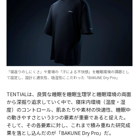
「寝返りのしにくさ」や夏場の「汗による不快感」を睡眠環境の課題とし
て設定し、設計と通気性、吸湿性にこだわった「BAKUNE Dry Pro」
TENTIALは、良質な睡眠を睡眠生理学と睡眠環境の両面
から深掘り追求していく中で、寝床内環境（温度・湿
度）のコントロール、肌あたりや素材の快適性、睡眠中
の動きやすさという3つの要素が重要であると捉えた。
そして、その各要素に対し、これまで積み重ねた研究成
果を落とし込んだのが「BAKUNE Dry Pro」だ。