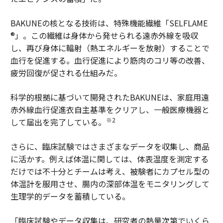
BAKUNEの核となる技術は、特殊機能繊維「SELFLAME
®」。この繊維は身体から発せられる遠赤外線を吸収
し、再び身体に輻射（熱エネルギーを放射）することで
血行を促進する。血行促進により筋肉のコリ等の改善、
疲労回復が促される仕組みだ。
科学的根拠に基づいて開発されたBAKUNEは、家庭用遠
赤外線血行促進衣自主基準をクリアし、一般医療機器と
※2
して届出を完了している。
さらに、臨床試験ではさまざまなデータを収集し、商品
に活かす。例えば体温に関しては、体表温度を測定する
だけでは不十分とチームは考え、被験者にカプセル型の
体温計を服用させ、腸内の深部体温をモニタリングして
生理学的データを蓄積している。
「臨床試験やデータ収集は、研究者の熱量次第でいくら