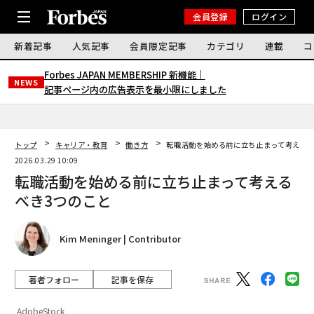
会員登録
ログイン
新着記事
人気記事
会員限定記事
カテゴリ
連載
コ
Forbes JAPAN MEMBERSHIP 新機能｜
NEWS
記事ページ内の広告表示を最小限にしました
トップ
キャリア・教育
働き方
転職活動を始める前に立ち止まって考えるべ
2026.03.29 10:09
転職活動を始める前に立ち止まって考える
べき3つのこと
Kim Meninger | Contributor
著者フォロー
記事を保存
AdobeStock