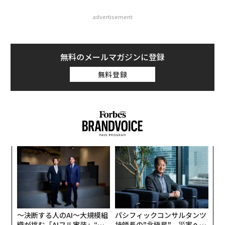
advertisement
無料のメールマガジンに登録
無料登録
果を
エ
EN
設オ
明
が
“
が
シ
グ
〜決断する人のAI〜大規模組
パシフィックコンサルタンツ
織が挑む「AIフル実装」“使
技師長の"北極星"。災害への