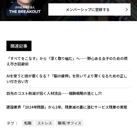
メンバーシップに登録する
関連記事
「すべてをこなす」から「深く取り組む」へ──野心ある女子のための燃
え尽き回避術
AIを使うと頭が悪くなる？「脳の疲弊」を防いでより賢くなるための正し
い付き合い方
目先のコスト削減が招く人材流出──報酬戦略の落とし穴
建設業界「2024年問題」から2年、残業減の裏に潜むサービス残業の実態
タグ：
転職
ストレス
職場/オフィス