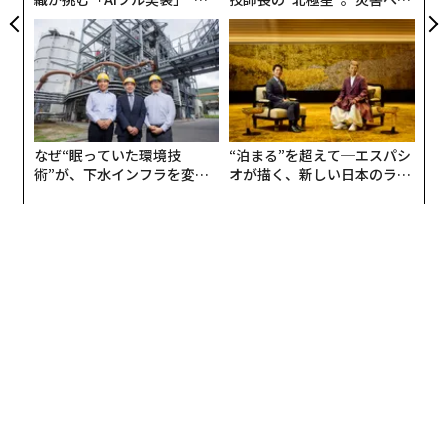
う”企業から“動く”企業へ【N
無力感を乗り越え見つけた、
TTドコモビジネス×PwC】
防災一筋20年の答え
なぜ“眠っていた環境技
“泊まる”を超えて─エスパシ
術”が、下水インフラを変え
オが描く、新しい日本のラグ
たのか──産総研×月島JFE
ジュアリー（中編）
アクアソリューションの10年