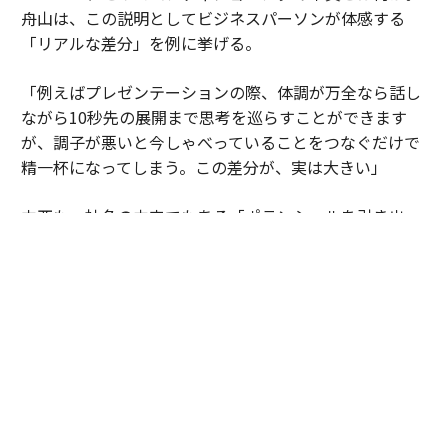
舟山は、この説明としてビジネスパーソンが体感する
「リアルな差分」を例に挙げる。
「例えばプレゼンテーションの際、体調が万全なら話し
ながら10秒先の展開まで思考を巡らすことができます
が、調子が悪いと今しゃべっていることをつなぐだけで
精一杯になってしまう。この差分が、実は大きい」
中西も、社名の由来でもある「ポテンシャルを引き出
す」という言葉の真意を解きつつ、次のように語った。
「挑戦というのは、一過性ではなく長く継続していくも
のです。その中で大事なのは、自分のベースがマイナス
にならない方法を確立すること。ポテンシャルの開花
は、ある日何か爆発的な武器を手に入れるのではなく、
毎日の積み重ねで身に付けるものです」
日々のコンディションの「差分」を埋め、その積み重ね