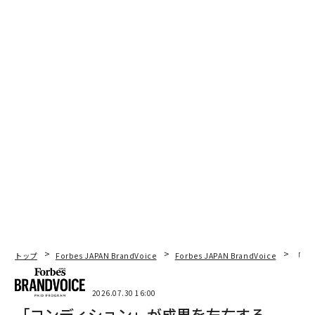
トップ
Forbes JAPAN BrandVoice
Forbes JAPAN BrandVoice
「コン
2026.07.30 16:00
「コンディション」が成果を左右する