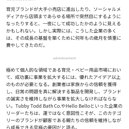
育児ブランドが大手小売店に進出したり、ソーシャルメ
ディアから店頭まであらゆる場所で突然目にするように
なったりすると、一夜にして成功したかのように見える
かもしれない。しかし実際には、こうした企業の多く
は、その成長の基盤を築くために何年もの歳月を慎重に
費やしてきたのだ。
advertisement
極めて個人的な領域である育児・ベビー用品市場におい
て、成功裏に事業を拡大するには、優れたアイデア以上
のものが必要となる。創業者は家族からの信頼を獲得
し、日常の問題を真に解決する製品を開発し、ブランド
の誠実さを維持しながら事業を拡大しなければならな
い。Tubby Todd Bath Co.やHello Belloといった企業の
リーダーたちは、運ではなく意図性こそが、このカテゴ
リーのブランドが顧客である親たちの信頼を維持しなが
ら成長できる究極の要因だと語る。