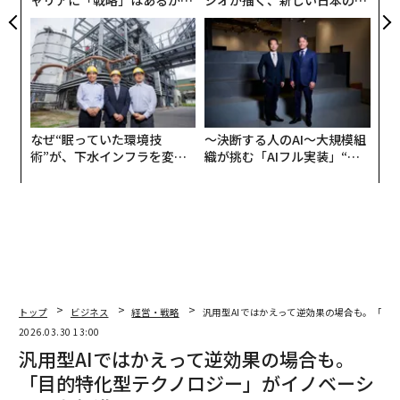
トップエグゼクティブのキャ
グジュアリー（前編）
リアに触れる1日│CAREER S
UMMIT 2026
なぜ“眠っていた環境技
〜決断する人のAI〜大規模組
術”が、下水インフラを変え
織が挑む「AIフル実装」“使
たのか──産総研×月島JFE
う”企業から“動く”企業へ【N
アクアソリューションの10年
TTドコモビジネス×PwC】
トップ
ビジネス
経営・戦略
汎用型AIではかえって逆効果の場合も。「目
2026.03.30 13:00
汎用型AIではかえって逆効果の場合も。
「目的特化型テクノロジー」がイノベーシ