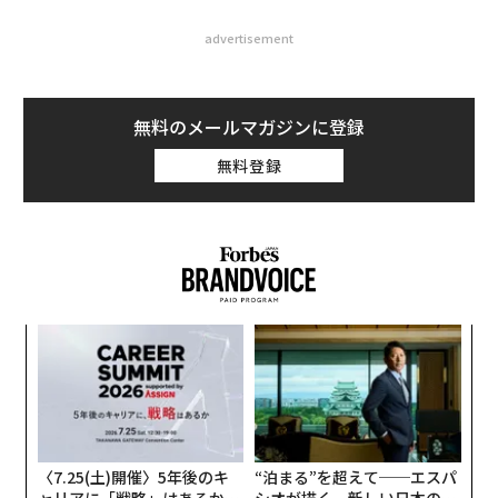
advertisement
無料のメールマガジンに登録
無料登録
内
グ
実
目
全
の
ン
〈7.25(土)開催〉5年後のキ
“泊まる”を超えて──エスパ
ャリアに「戦略」はあるか。
シオが描く、新しい日本のラ