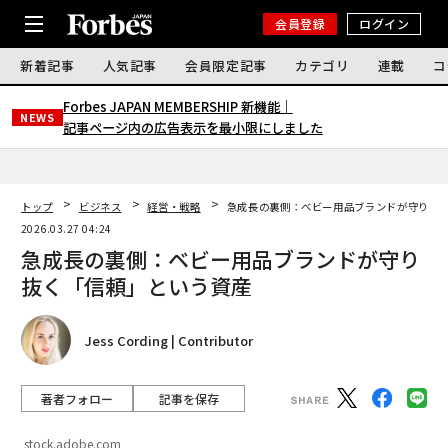
会員登録
ログイン
新着記事
人気記事
会員限定記事
カテゴリ
連載
コ
Forbes JAPAN MEMBERSHIP 新機能｜
NEWS
記事ページ内の広告表示を最小限にしました
トップ
ビジネス
経営・戦略
急成長の裏側：ベビー用品ブランドが守り抜
2026.03.27 04:24
急成長の裏側：ベビー用品ブランドが守り
抜く「信頼」という資産
Jess Cording | Contributor
著者フォロー
記事を保存
stock.adobe.com