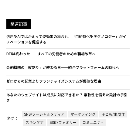
関連記事
汎用型AIではかえって逆効果の場合も。「目的特化型テクノロジー」がイ
ノベーションを促進する
DEIは終わった──すべての労働者のための職場改革へ
金融機関の「縦割り」が終わる日──統合プラットフォームの時代へ
ゼロからの起業よりフランチャイズシステムが優位な理由
あなたのウェブサイトは成長に対応できるか？ 柔軟性を備えた設計の手引
き
SNS/ソーシャルメディア
マーケティング
子ども/未成年
タグ：
スキンケア
家族/ファミリー
コミュニティ