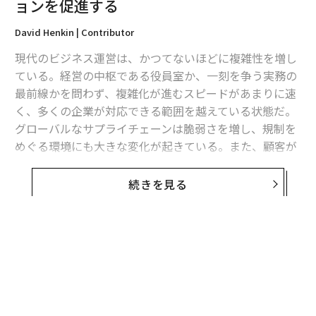
ョンを促進する
David Henkin | Contributor
現代のビジネス運営は、かつてないほどに複雑性を増し
ている。経営の中枢である役員室か、一刻を争う実務の
最前線かを問わず、複雑化が進むスピードがあまりに速
く、多くの企業が対応できる範囲を越えている状態だ。
グローバルなサプライチェーンは脆弱さを増し、規制を
めぐる環境にも大きな変化が起きている。また、顧客が
商品に求めるものも個別化が進み、企業が扱うデータ量
は爆発的に増加している。
続きを見る
企業のビジネス運営が複雑さを増すにつれて、汎用型の
テクノロジーやソフトウェア・ソリューションでは、個
別の状況についていけなくなるケースが多くなってい
無料のメールマガジンに登録
る。そこで先進的な企業は、別の道を選択している──
無料登録
それが、「目的特化型（パーパスビルト：purpose-buil
t）」のテクノロジーだ。