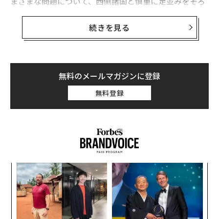
まざまな問題について、西側諸国と慎重に足並みをそろ
えることが求められてきた。その結果、ウクライナは中
国とどの程度協力すべきかという問題に頭を悩ませるこ
続きを見る
とになった。
答えはそれほど単純ではない。中国はウクライナ経済で
大きな存在感を示しているからだ。同国は2019年、ウク
無料のメールマガジンに登録
ライナにとって最大の貿易相手国となり、機械から食料
無料登録
品に至るまで、両国の総貿易額は約200億ドル（約3兆
円）に達した。
さらに、中国は一貫してウクライナ経済への関与を深め
ようとしてきた。ロシアが侵攻を開始する以前から、通
信機器大手の華為技術（ファーウェイ）をはじめとする
義す
革
中国企業はウクライナに足場を築いており、西側諸国の
むス
ク
懸念にもかかわらず、影響力は現在も続いている。中国
た「
〜
企業はウクライナの海運部門や運輸部門など、さまざま
金
な分野で積極的に活動してきた。中国が公然とロシアと
個