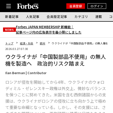
会員登録
ログイン
新着記事
人気記事
会員限定記事
カテゴリ
連載
コ
Forbes JAPAN MEMBERSHIP 新機能｜
NEWS
記事ページ内の広告表示を最小限にしました
トップ
経済・社会
欧州
ウクライナが「中国製部品不使用」の無人機を製
2026.03.27 07:30
ウクライナが「中国製部品不使用」の無人
機を製造へ 政治的リスク踏まえ
Ilan Berman | Contributor
ロシアが侵攻を開始してから4年、ウクライナのウォロ
ディミル・ゼレンスキー政権は外交上、微妙なバランス
を保つことに努めてきた。米国を含む西側諸国からの支
援は、ウクライナがロシアの侵攻に立ち向かう上で極め
て重要な命綱となっている。しかし、その支援には、さ