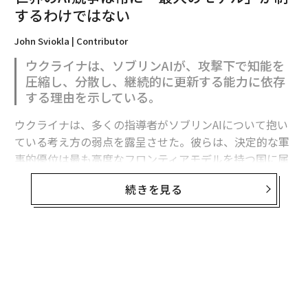
するわけではない
John Sviokla | Contributor
ウクライナは、ソブリンAIが、攻撃下で知能を
圧縮し、分散し、継続的に更新する能力に依存
する理由を示している。
ウクライナは、多くの指導者がソブリンAIについて抱い
ている考え方の弱点を露呈させた。彼らは、決定的な軍
翻訳・編集＝安藤清香
事的優位は最も高度なフロンティアモデルを持つ国に属
すると想定している。
続きを見る
2026年9月号発売中
フロンティア能力は極めて重要である。だがウクライナ
の経験が示すのは、それが軍事的優位の始まりにすぎ
最新号の購入はこちらから
ず、完成形ではないということだ。
有用な戦略モデルは次のように表せる。
メンバーシップに登録する