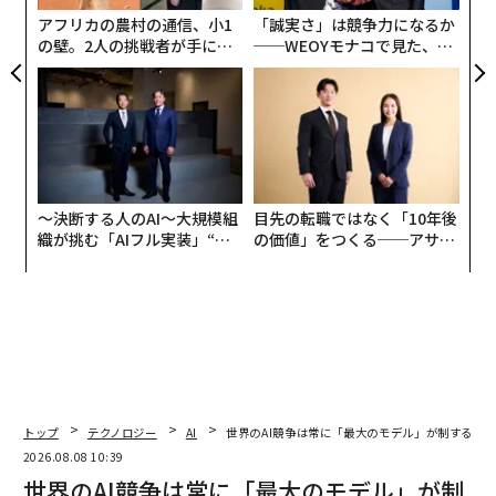
連携しているにもかかわらず、ウクライナに対する関与
ェ
アフリカの農村の通信、小1
「誠実さ」は競争力になるか
のあり方は今日でもほぼ変わっていない。
の壁。2人の挑戦者が手にし
──WEOYモナコで見た、く
た「次なる武器」
ら寿司の経営哲学
〜決断する人のAI〜大規模組
目先の転職ではなく「10年後
織が挑む「AIフル実装」“使
の価値」をつくる──アサイ
う”企業から“動く”企業へ【N
ンの長期伴走型支援とは
TTドコモビジネス×PwC】
トップ
テクノロジー
AI
世界のAI競争は常に「最大のモデル」が制するわ
2026.08.08 10:39
世界のAI競争は常に「最大のモデル」が制