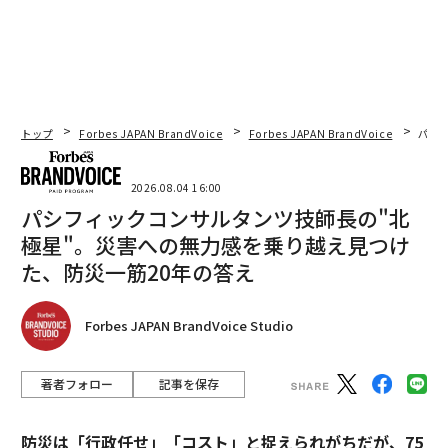
トップ
Forbes JAPAN BrandVoice
Forbes JAPAN BrandVoice
パシ
2026.08.04 16:00
パシフィックコンサルタンツ技師長の"北
極星"。災害への無力感を乗り越え見つけ
た、防災一筋20年の答え
Forbes JAPAN BrandVoice Studio
著者フォロー
記事を保存
防災は「行政任せ」「コスト」と捉えられがちだが、75