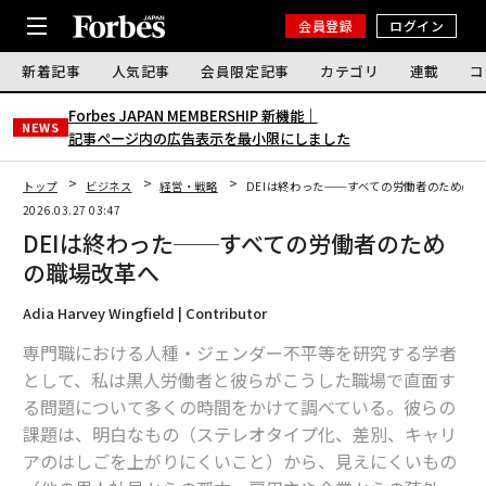
会員登録
ログイン
新着記事
人気記事
会員限定記事
カテゴリ
連載
コ
Forbes JAPAN MEMBERSHIP 新機能｜
NEWS
記事ページ内の広告表示を最小限にしました
トップ
ビジネス
経営・戦略
DEIは終わった──すべての労働者のための
2026.03.27 03:47
DEIは終わった──すべての労働者のため
の職場改革へ
Adia Harvey Wingfield | Contributor
専門職における人種・ジェンダー不平等を研究する学者
として、私は黒人労働者と彼らがこうした職場で直面す
る問題について多くの時間をかけて調べている。彼らの
課題は、明白なもの（ステレオタイプ化、差別、キャリ
アのはしごを上がりにくいこと）から、見えにくいもの