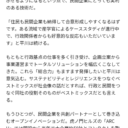
示せるようになるという点で、民間企業にとっても実利
のある技術だ。
「住民も民間企業も納得して合意形成しやすくなるはず
です。ある流域で産学官によるケーススタディが進行中
で、行政関係者からも好意的な反応もいただいていま
す」と平川は続ける。
もともと行政基点の仕事を多く引き受け、企画立案から
事業運営までトータルソリューションを幅広くこなして
きた。これら「総合力」もますます発揮したいと平川は
意気込む。サステナビリティとレジリエンスをつなぐベ
ストミックスが社会像の話だとすれば、行政と民間をつ
なぐ同社の役割そのものがベストミックスだとも言え
る。
もうひとつが、民間企業を共創パートナーとして巻き込
むオープンイノベーションだ。虎ノ門ヒルズの「ARC
H」では開設から半年で大企業約50社とコンタクトを取