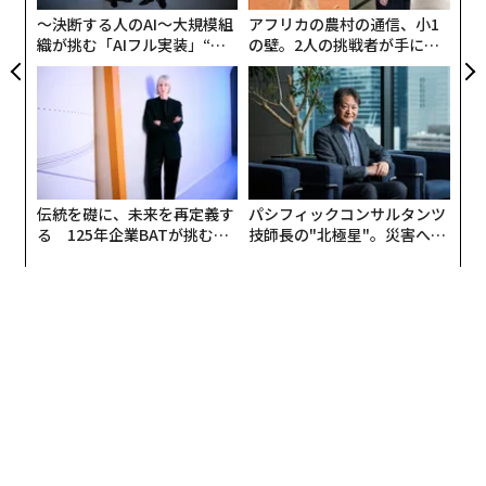
リア
終結に向けた支援と資源の投入を公然と誓い、資金の振
〜決断する人のAI〜大規模組
アフリカの農村の通信、小1
UM
り向け、組織との新たな連携、より人種的に平等な社会
織が挑む「AIフル実装」“使
の壁。2人の挑戦者が手にし
う”企業から“動く”企業へ【N
た「次なる武器」
を実現するために講じる具体策について、壮大な約束を
TTドコモビジネス×PwC】
掲げた。しかしわずか6年後、テック、教育、医療など
多くの業界の上位層に目を向けると、依然として非常に
均質で、白人男性が主導的な地位を占めている。
なぜこのようなことが起きたのか。業界ごとに、包摂、
伝統を礎に、未来を再定義す
パシフィックコンサルタンツ
機会、そしてより広くDEIへのコミットメントを声高
る 125年企業BATが挑むス
技師長の"北極星"。災害への
モークレスな未来
無力感を乗り越え見つけた、
に、熱烈に宣言してきたにもかかわらずである。まず有
防災一筋20年の答え
益なのは、DEIがどのように誤って特徴づけられてきた
かを見ることだ。反対派はしばしば、DEIは資格のない
マイノリティに、得てもいないし得るに値しない仕事へ
のアクセスを与え、その結果として品質や成果、企業目
標を損なうのだと示唆する。こうした見立てのもとで
は、2023年のオハイオ州の列車脱線事故、2024年のフ
ランシス・スコット・キー橋の崩落、2025年のロサンゼ
ルスの山火事といった悲劇も、公共部門の資源低下や公