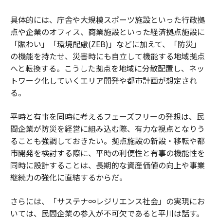
具体的には、庁舎や大規模スポーツ施設といった行政拠
点や企業のオフィス、商業施設といった経済拠点施設に
「賑わい」「環境配慮(ZEB)」などに加えて、「防災」
の機能を持たせ、災害時にも自立して機能する地域拠点
へと転換する。こうした拠点を地域に分散配置し、ネッ
トワーク化していくエリア開発や都市計画が想定され
る。
平時と有事を同時に考えるフェーズフリーの発想は、民
間企業が防災を経営に組み込む際、有力な視点となりう
ることも強調しておきたい。拠点施設の新設・移転や都
市開発を検討する際に、平時の利便性と有事の機能性を
同時に設計することは、長期的な資産価値の向上や事業
継続力の強化に直結するからだ。
さらには、「サステナ∞レジリエンス社会」の実現にお
いては、民間企業の参入が不可欠であると平川は話す。