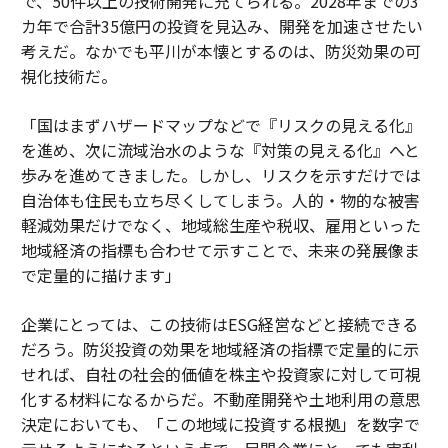
で、50件以上の技術開発に充てられる。2028年までの3
カ年で合計35億円の投資を見込み、開発を加速させたい
考えだ。なかでも平川が本懐とするのは、防災効果の可
視化技術だ。
「国はまずハザードマップなどで『リスクの見える化』
を進め、次に流域治水のような『対策の見える化』へと
歩みを進めてきました。しかし、リスクを示すだけでは
自治体も住民も立ち尽くしてしまう。人的・物的な被害
軽減効果だけでなく、地域総生産や税収、雇用といった
地域経済の指標も合わせて示すことで、未来の発展像ま
で定量的に描けます」
企業にとっては、この技術はESG経営などと接続できる
だろう。防災投資の効果を地域経済の指標で定量的に示
せれば、自社の社会的価値を株主や投資家に対して可視
化する材料になるからだ。不動産開発や土地利用の意思
決定においても、「この地域に投資する根拠」を数字で