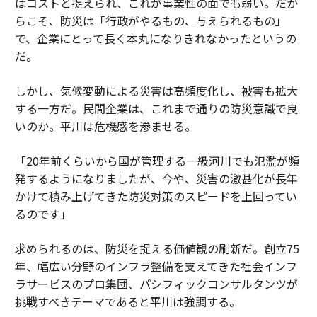
はコストと捉えられ、これが事業性の面でも弱い。だか
らこそ、防災は「行政がやるもの、与えられるもの」
で、企業にとって長く本丸になりきれなかったというの
だ。
しかし、気候変動による災害は高頻度化し、被害も拡大
する一方だ。民間企業は、これまで通りの防災意識で良
いのか。平川は危機感を滲ませる。
「20年前くらいから国が管理する一級河川でも氾濫が頻
発するようになりましたが、今や、災害の激甚化が長年
かけて積み上げてきた防災対策のスピードを上回ってい
るのです」
求められるのは、防災を捉える価値観の刷新だ。創立75
年、幅広い分野のインフラ整備を支えてきた社会インフ
ラサービスのプロ集団、パシフィックコンサルタンツが
挑戦すべきテーマであると平川は強調する。