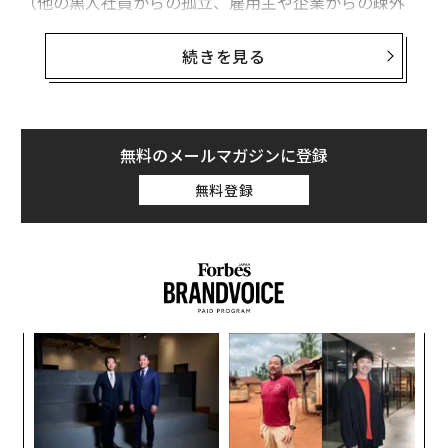
（他の黒人社員からの孤立、雇用主や企業からの疎外
感、職場の内外での過度な負担）まで幅広い。こうした
問題を研究するキャリアを重ねる中で、黒人労働者が直
続きを見る
面する障壁や課題の一部に対処し得る政策についても、
私は多く考えてきた。最近、
American Sociological Rev
iew
に掲載した論文で、私は
記している
。近年の形で展
開されてきた多くのダイバーシティ・エクイティ・イン
無料のメールマガジンに登録
クルージョン（DEI）政策は、一般に想像されるほど有
無料登録
効ではなかった、ということを。
DEIの欠点
職場における人種・ジェンダー格差を幅広く研究する人
物が、DEIは機能していなかったと結論づけるのは衝撃
的に見えるかもしれない。だが、企業のリーダーシップ
─レ
エ
に関するデータと数字は、いくつかの不都合な疑問を突
込め
設オ
が
きつける。
DEI
は数十億ドル規模の産業であり、つい最
なく
〈7
が
近まで、さまざまな業界のリーダーから広範な支持を得
Ja
ャ
er」
ト
ていた。2020年当時、多くの企業が制度的な人種差別の