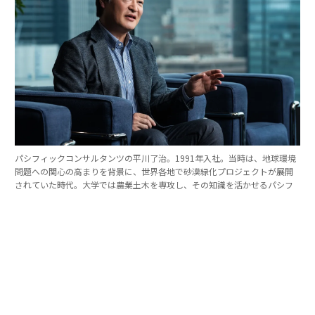
パシフィックコンサルタンツの平川了治。1991年入社。当時は、地球環境
問題への関心の高まりを背景に、世界各地で砂漠緑化プロジェクトが展開
されていた時代。大学では農業土木を専攻し、その知識を活かせるパシフ
ィックコンサルタンツに入社を決めた。
「防災は10点ずつを積み重ねる」。技師長の原
点
これほど広いビジョンを語れる平川とは、いったいどん
な人物なのか。そのキャリアをたどると、日本の防災史
との重なりも見えてくる。