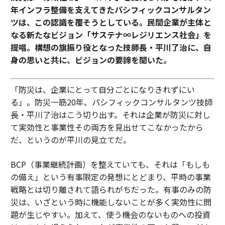
年インフラ整備を支えてきたパシフィックコンサルタン
ツは、この認識を覆そうとしている。民間企業が主体と
なる新たなビジョン「サステナ∞レジリエンス社会」を
提唱。構想の旗振り役となった技師長・平川了治に、自
身の思いと共に、ビジョンの要諦を聞いた。
「防災は、企業にとって自分ごとになりきれずにい
る」。防災一筋20年、パシフィックコンサルタンツ技師
長・平川了治はこう切り出す。それは企業が防災に対し
て実効性と事業性その両方を見出せてこなかったから
だ、というのが平川の見立てだ。
BCP（事業継続計画）を整えていても、それは「もしも
の備え」という有事限定の発想にとどまり、平時の事業
戦略とは切り離されて語られがちだった。有事のみの防
災は、いざという時に機能しないことが多く実効性に問
題が生じやすい。加えて、使う機会のないものへの投資