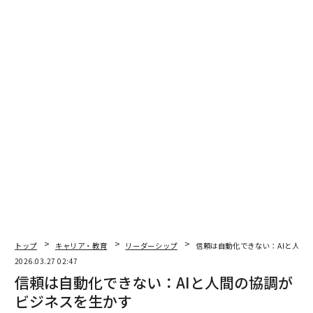
かったことが今日できる」という誇りによって形づくら
れた、より充実した人生だ。これは奇跡ではない。成長
するための時間と道具、そして「できる」と信じる気持
ちを与えられたときに起こることである。そして率直に
言って、それは日々抱き続ける価値のある目標だ。
（
forbes.com 原文
）
2026年9月号発売中
最新号の購入はこちらから
トップ
キャリア・教育
リーダーシップ
信頼は自動化できない：AIと人間
2026.03.27 02:47
メンバーシップに登録する
信頼は自動化できない：AIと人間の協調が
ビジネスを生かす