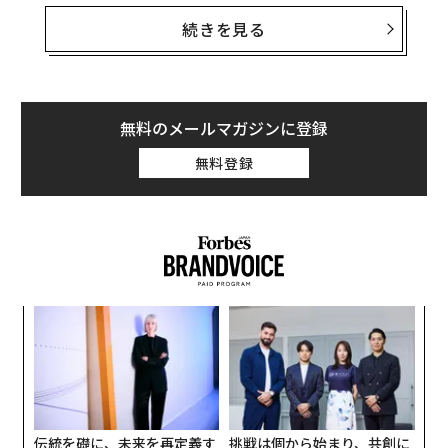
のはシンプルな考えだ。前に進んでいるという実感がほ
続きを見る
しいのである。
だから私は「自立」という考えに何度も立ち返ってしま
う。自立を性格特性としてではなく、時間をかけて学ぶ
無料のメールマガジンに登録
スキルの集合として捉えるためだ。そしてそれは、多く
無料登録
の場合、周囲の支えを伴う。この意味での自立は、期待
を押し付けることではなく、アクセス、機会、コーチン
グがあることを反映している。人々が充実した自立した
人生を送れるよう後押しする私たちの非営利団体で、私
はそれを毎日目にしている。
共に自立を築く：ある事例
〜
織
う
何度も思い返す話がある。ジョーの物語だ。彼は成人向
パ
T
けデイプログラムの参加者で、このプログラムでは食料
技
無
品の買い物や金銭管理から、興味に基づく活動や社会的
防
な交流まで、より自立した生活に必要なスキルを身につ
伝統を礎に、未来を再定義す
挑戦は個から始まり、共創に