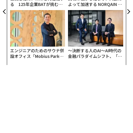
けることを支援している。ジョーの経験は、構造化され
る 125年企業BATが挑むス
よって加速する NORQAIN JA
モークレスな未来
PAN 特別座談会
た支援が個人にも家族にも何をもたらし得るかを、はっ
きり示す例である。参加前は、多くのことが手の届かな
いものに感じられていた。交通手段の利用、食事の準
備、金銭管理、地域の中を自分で移動することは、ジョ
ーの日常にはなかった。ジョーが望んでいなかったから
ではない。そうしたスキルを築くための機会、コーチン
エンジニアのためのサウナ併
〜決断する人のAI〜AI時代の
グ、そして枠組みがなかったからだ。
設オフィス「Mobius Park」
金融パラダイムシフト、「超
がオープン──タマディック
個別化」の核心 【MUFG×ウ
が健康経営を徹底する理由
ェルスナビ×PwC】
今では、ジョーはスクーターで地域の中に出かける。食
料品を買い、食事を自分で作る。デビットカードも使
う。そして私が特に好きな細部がある。毎週月曜・水
曜・金曜、プログラムから帰宅すると、ジョーが最初に
することは父親のフランクに電話をかけ、その日の出来
事を話すことだ。何をしたか、誰に会ったか、何が面白
かったか。フランクは以前こう話してくれた。「ジョー
はずっと明るい子でしたが、今ほど満たされている姿は
見たことがありません」。その充足感は、すべてを1人