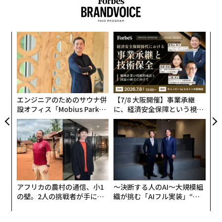
ノロジーに「心拍」を持たせるにはどうすればよいの
advertisement
か。
自動化はツールであり、体験そのものではない
内
グ
実
自動化は顧客体験を高めるうえで不可欠である一方、体
「
全
験そのものではないことを、企業は忘れてはならない。
─
ら
新技術は、価値を損なうことなくより多くの顧客を獲得
する助けになり得る。しかし、その顧客との関係を築
エンジニアのためのサウナ併
【7/8 大阪開催】事業承継
き、維持することはできない。テクノロジーを活用して
設オフィス「Mobius Park」
に、経済安全保障という視点
がオープン──タマディック
が加わるとき──経営者が問
顧客体験をより良く、より効果的にする一方で、人間の
が健康経営を徹底する理由
われる新たな判断軸
関わりも維持しているかを確かめたい。AIは行動のきっ
かけを作り、コミュニケーションと体験の提供は実際の
人が担うべきである。
自動化は、従業員の効率を高めるために日々のワークフ
アフリカの農村の通信、小1
〜決断する人のAI〜大規模組
ローへ組み込むことができるし、そうすべきである。ど
の壁。2人の挑戦者が手にし
織が挑む「AIフル実装」“使
た「次なる武器」
う”企業から“動く”企業へ【N
の企業も時間を取って内部プロセスを見直し、テクノロ
TTドコモビジネス×PwC】
ジーがどこで業務負荷の軽減をもたらし得るかを判断す