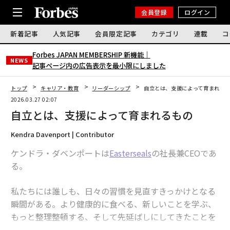
会員登録
ログイン
新着記事
人気記事
会員限定記事
カテゴリ
連載
コ
Forbes JAPAN MEMBERSHIP 新機能｜
NEWS
記事ページ内の広告表示を最小限にしました
トップ
キャリア・教育
リーダーシップ
自立とは、支援によって育まれる
2026.03.27 02:07
自立とは、支援によって育まれるもの
Kendra Davenport | Contributor
ケンドラ・ダベンポートは
Easterseals
の社長兼CEOであ
る。
私たちには誰しも、日々の習慣を見直すきっかけとなる
瞬間がある。より健康的に食べる、新しいことを学ぶ、
もっと整理整頓する、そして先延ばしにしてきたことを
ようやく片づける——そんな目標を立てる。根底にある