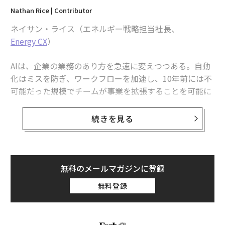
Nathan Rice | Contributor
ネイサン・ライス（エネルギー戦略担当社長、
関連記事
Energy CX
）
信頼は自動化できない：AIと人間の協調がビジネスを生かす
AIは、企業の業務のあり方を急速に変えつつある。自動
自分の強みを活かすことがかつてないほど重要な3つの理由
化はミスを防ぎ、ワークフローを加速し、10年前には不
可能だった規模でチームが事業を拡張することを可能に
国家安全保障における都市の役割
する。しかし企業が自動化プロセスへと進むにつれ、リ
ーダーは重要な問いを投げかけなければならない。自動
続きを見る
加速する破壊的変化に備える──リーダーが身につけるべき戦略的先見力
化はどこで助けとなり、どこで害となり得るのか。
なぜあの人はいつも「最後に返信する」のか――その行動が意味するもの
顧客との信頼と真の関係を築くことが企業の成功に不可
欠だと、どのリーダーも語るだろう。自動化はビジネス
無料のメールマガジンに登録
リーダー/リーダーシップ
意思決定
コーチング
を最適化できるが、関係性を築くことはできない。どれ
タグ：
職場/オフィス
学校
コミュニケーション
無料登録
ほど技術が高度になっても、自動化や新技術が人間関係
スキル/スキルアップ
NPO/非営利団体
に取って代わることはできない。では、AIと真の人間的
な触れ合いの間にあるギャップをどう埋めるのか。テク