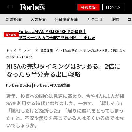
会員登録
ログイン
新着記事
人気記事
会員限定記事
カテゴリ
連載
コ
Forbes JAPAN MEMBERSHIP 新機能｜
NEWS
記事ページ内の広告表示を最小限にしました
トップ
マネー
資産運用
NISAの売却タイミングは3つある。2倍になった
2026.04.24 10:15
NISAの売却タイミングは3つある。2倍に
なったら半分売る出口戦略
Forbes Books | Forbes JAPAN編集部
近年、投資への関心は急速に高まり、今や4人に1人がNI
SAを利用する時代となりました。一方で、「難しそう」
「挑戦したけど挫折した」「周りに遅れをとってしまっ
た」と、不安や焦りを感じている人は多くいるのではな
いでしょうか。