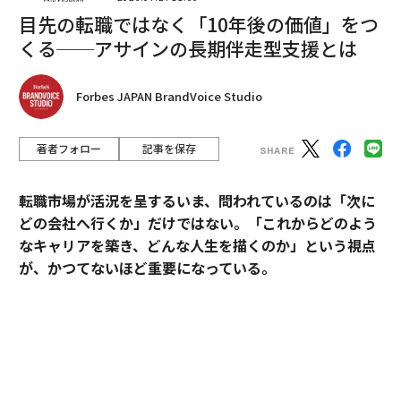
目先の転職ではなく「10年後の価値」をつ
くる──アサインの長期伴走型支援とは
Forbes JAPAN BrandVoice Studio
『イラストで要約 NISA＆iDeCo超入門』より
著者フォロー
記事を保存
「人生の３大出費」はどのくらい
次ページ ＞
かかる？
転職市場が活況を呈するいま、問われているのは「次に
どの会社へ行くか」だけではない。「これからどのよう
なキャリアを築き、どんな人生を描くのか」という視点
1
2
3
が、かつてないほど重要になっている。
監修＝山中信枝（ファイナンシャルプランナー）
そうした時代において、目先の転職成功にとどまらず、
中長期のキャリア形成に伴走する支援を掲げるのがアサ
インだ。
2026年9月号発売中
その支援を体現するのが、卓越した実績と高い専門性を