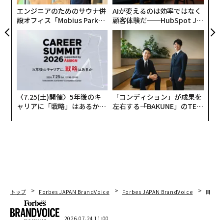
王道ルールは存在しません。特に、投資初心者の場合、
エンジニアのためのサウナ併
AIが変えるのは効率ではなく
市場の値動きから見極めるのは難しいもの。おすすめの
設オフィス「Mobius Park」
顧客体験だ──HubSpot Ja
上手な売却タイミングは、３つあります。
がオープン──タマディック
panが語る「Grow Better」
が健康経営を徹底する理由
な組織のつくり方
1つ目は、住宅購入の頭金、子どもの大学資金、家のリ
フォームなど資金が必要になったとき。
2つ目は、最初に目標額を1000万円などと決め、その金
〈7.25(土)開催〉5年後のキ
「コンディション」が成果を
額が達成されたとき。
ャリアに「戦略」はあるか。
左右する――「BAKUNE」のTEN
トップエグゼクティブのキャ
TIALが支える「挑戦者の明
3つ目は、基準価額が購入時の2倍になったときに、資産
リアに触れる1日│CAREER S
日」
UMMIT 2026
の半分だけ売却するなどです。
自分のライフプランに合わせて考えるといいでしょう。
トップ
Forbes JAPAN BrandVoice
Forbes JAPAN BrandVoice
目先
2026.07.24 11:00