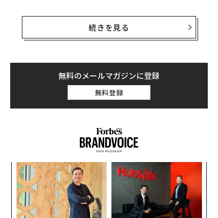
そうした「投資に興味はあるけど、難しいことは苦手」
という人に向けて、イラストや図解を中心にNISAとiDe
続きを見る
Coをやさしく解説する書籍
『イラストで要約 NISA＆iDeCo超入門』
（インプレ
ス）から、NISA・iDeCoに関する素朴な疑問から基礎知
識までを一部抜粋、再構成してお届けします。
無料のメールマガジンに登録
無料登録
おすすめの上手な売却タイミングは、３つある
Q いつ売却すればいいのかタイミングがわかりませ
ん。
（27歳 会社員 年収400万円独身）
年後
な
A 自分なりのルールを定めて達成したら売却してみる
サイ
術
のもいいでしょう。
た
小1
“
ア
にし
シ
日々価格が変動する投資の世界では、売却タイミングの
グ