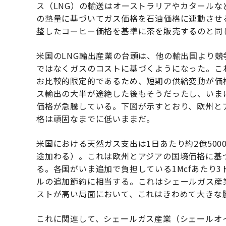
ス（LNG）の輸送はオーストラリアやカタール
の熱量に基づいてガス価格を石油価格に連動させ
整したコーヒー価格を基準に茶を販売するのと同
米国のLNG輸出産業の台頭は、他の輸出国より
ではなくガスのコストに基づくようになった。こ
お比較的限定的であるため、短期の供給変動が価
ス輸出の大半が途絶した後もそうだったし、いま
価格が急騰している。下図が示すとおり、欧州とア
格は頑固なまでに低いままだ。
米国における天然ガス支出は1日あたり約2億50
途加わる）。これは欧州とアジアの国境価格に基づ
る。各国がいま追加で負担している1Mcfあたり3
ルの追加節約に相当する。これはシェールガス産
ストが高い局面において、これはきわめて大きな
これに関連して、シェールガス産業（シェールオ