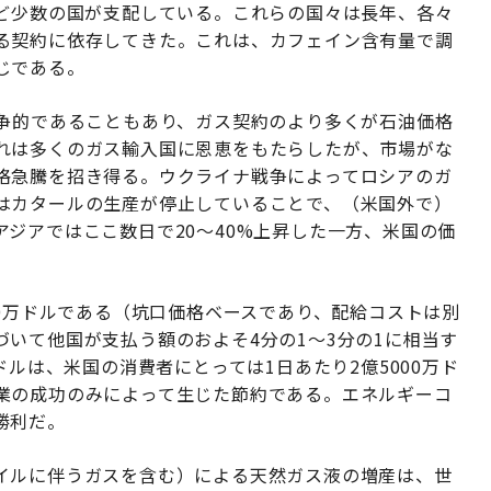
など少数の国が支配している。これらの国々は長年、各々
る契約に依存してきた。これは、カフェイン含有量で調
じである。
競争的であることもあり、ガス契約のより多くが石油価格
れは多くのガス輸入国に恩恵をもたらしたが、市場がな
格急騰を招き得る。ウクライナ戦争によってロシアのガ
はカタールの生産が停止していることで、（米国外で）
ジアではここ数日で20〜40%上昇した一方、米国の価
00万ドルである（坑口価格ベースであり、配給コストは別
いて他国が支払う額のおよそ4分の1〜3分の1に相当す
ドルは、米国の消費者にとっては1日あたり2億5000万ド
業の成功のみによって生じた節約である。エネルギーコ
勝利だ。
イルに伴うガスを含む）による天然ガス液の増産は、世