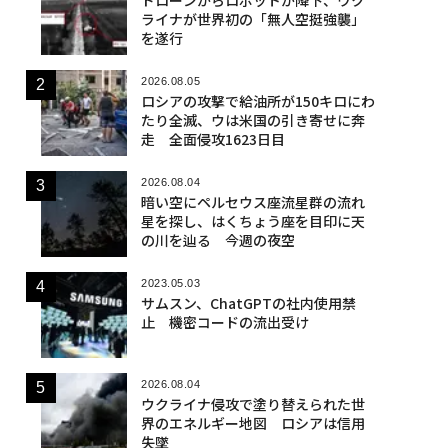
ライナが世界初の「無人空挺強襲」
を遂行
2026.08.05
ロシアの攻撃で給油所が150キロにわ
たり全滅、ウは米国の引き寄せに奔
走 全面侵攻1623日目
2026.08.04
暗い空にペルセウス座流星群の流れ
星を探し、はくちょう座を目印に天
の川を辿る 今週の夜空
2023.05.03
サムスン、ChatGPTの社内使用禁
止 機密コードの流出受け
2026.08.04
ウクライナ侵攻で塗り替えられた世
界のエネルギー地図 ロシアは信用
失墜