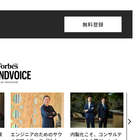
無料登録
なぜ
術”
変え
月島
ショ
規
エンジニアのためのサウ
内製化こそ、コンサルテ