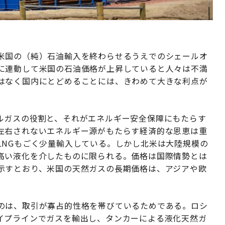
米国の（純）石油輸入を終わらせるうえでのシェールオ
に連動して米国の石油価格が上昇していると人々は不満
はなく国内にとどめることには、きわめて大きな利点が
ルガスの役割と、それがエネルギー安全保障にもたらす
左右されないエネルギー源がもたらす経済的な恩恵は重
LNGもごく少量輸入している。しかし北米は大陸規模の
高い液化を介したものに限られる。価格は国際情勢とは
示すとおり、米国の天然ガスの長期価格は、アジアや欧
のは、取引が寡占的性格を帯びているためである。ロシ
イプラインでガスを輸出し、タンカーによる液化天然ガ