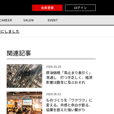
会員登録
ログイン
CAREER
SALON
EVENT
限にしました
関連記事
2026.03.26
原油価格「高止まり長引く」
見通し 打つ手乏しく、経済
影響は数年に及ぶおそれ
2026.05.01
ものづくりを「ワクワク」に
変える。共感と余白が創る、
協業を超えた強い繋がり