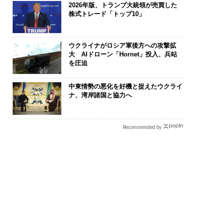
2026年版、トランプ大統領が売買した
株式トレード「トップ10」
ウクライナがロシア軍後方への攻撃拡
大 AIドローン「Hornet」投入、兵站
を圧迫
中東情勢の悪化を好機と捉えたウクライ
ナ、湾岸諸国と協力へ
Recommended by