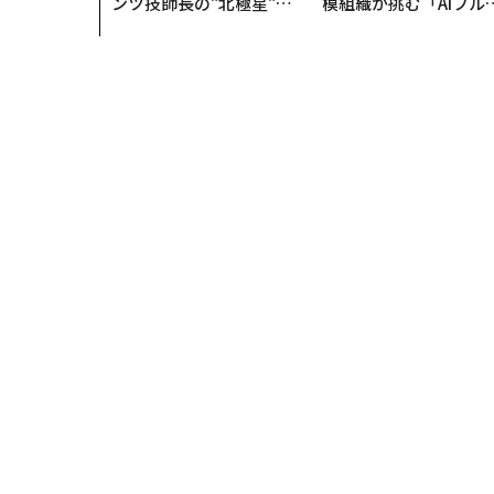
ンツ技師長の"北極星"。
模組織が挑む「AIフル
災害への無力感を乗り越
装」“使う”企業から“
え見つけた、防災一筋20
く”企業へ【NTTドコ
年の答え
ビジネス×PwC】
トップ
経済・社会
原油価格「高止まり長引く」見
経済・社会
2026.03.26 07:00
原油価格「高止まり長引
済影響は数年に及ぶおそ