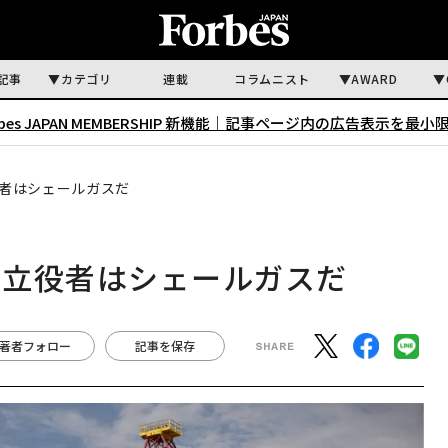
記事
カテゴリ
連載
コラムニスト
AWARD
rbes JAPAN MEMBERSHIP 新機能｜
記事ページ内の広告表示を最小
者はシェールガスだ
の立役者はシェールガスだ
著者フォロー
記事を保存