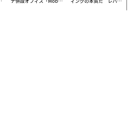
実
ナ併設オフィス「Mobiu
ィングの本質だ レバレ
動
s Park」がオープン──
ジーズが実践する、次世
モ
タマディックが健康経営
代ファームの全貌
を徹底する理由
通し 打つ手乏しく、経済影響は数年に及ぶおそれ
く」見通し 打つ手乏しく、経
れ