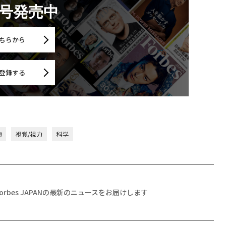
月号発売中
ちらから
登録する
物
視覚/視力
科学
Forbes JAPANの最新のニュースをお届けします