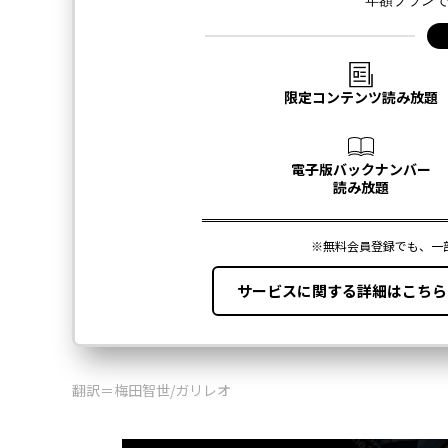
翻訳＝梅田智世/ガリレオ