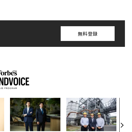
無料登録
革新
─レ
Sに
R」