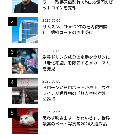
ラー、取得原価割れで約165億円のビ
ットコインを売却
2023.05.03
サムスン、ChatGPTの社内使用禁
止 機密コードの流出受け
2026.08.06
栄養ドリンク成分の定番タウリンに
「老化細胞」を除去するメカニズム
を発見
2026.08.05
ドローンからロボットが降下、ウク
ライナが世界初の「無人空挺強襲」
を遂行
2026.08.06
思わず吹き出す「かわいさ」、世界
最高のペット写真賞2026入選作品