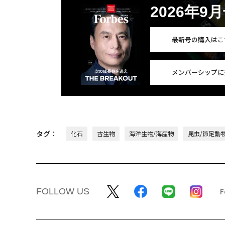
2026年9
最新号の購入はこ
メンバーシップに
タグ：
化石
古生物
海洋生物/海産物
昆虫/節足動
FOLLOW US