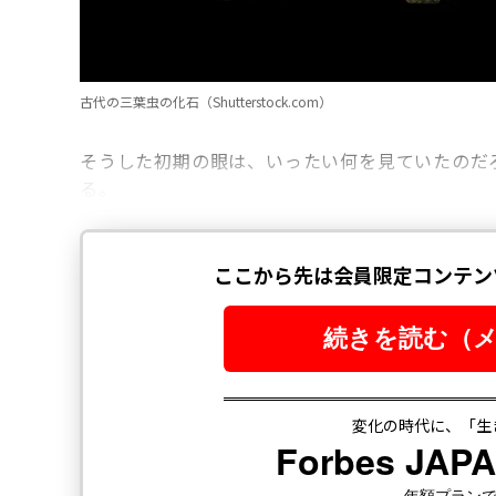
古代の三葉虫の化石（Shutterstock.com）
そうした初期の眼は、いったい何を見ていたのだ
る。