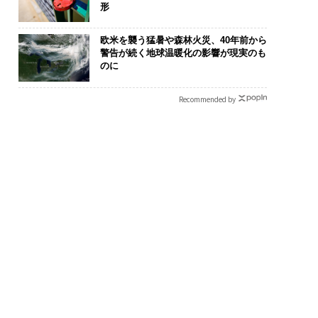
形
欧米を襲う猛暑や森林火災、40年前から
警告が続く地球温暖化の影響が現実のも
のに
Recommended by