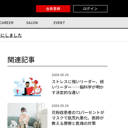
会員登録
ログイン
CAREER
SALON
EVENT
限にしました
関連記事
2026.03.26
ストレスに強いリーダー、弱
いリーダー──脳科学が明か
す決定的な違い
2026.03.26
花粉症患者の72パーセントが
マスクで肌荒れ悪化、医師が
教える摩擦と乾燥の対策