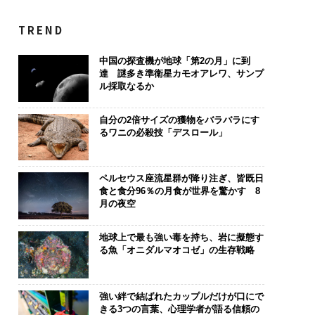
TREND
中国の探査機が地球「第2の月」に到
達 謎多き準衛星カモオアレワ、サンプ
ル採取なるか
自分の2倍サイズの獲物をバラバラにす
るワニの必殺技「デスロール」
ペルセウス座流星群が降り注ぎ、皆既日
食と食分96％の月食が世界を驚かす 8
月の夜空
地球上で最も強い毒を持ち、岩に擬態す
る魚「オニダルマオコゼ」の生存戦略
強い絆で結ばれたカップルだけが口にで
きる3つの言葉、心理学者が語る信頼の