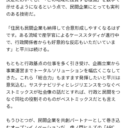
示せるようになるという点で、民間企業にとっても実利
のある技術だ。
「住民も民間企業も納得して合意形成しやすくなるはず
です。ある流域で産学官によるケーススタディが進行中
で、行政関係者からも好意的な反応もいただいていま
す」と平川は続ける。
もともと行政基点の仕事を多く引き受け、企画立案から
事業運営までトータルソリューションを幅広くこなして
きた。これら「総合力」もますます発揮したいと平川は
意気込む。サステナビリティとレジリエンスをつなぐベ
ストミックスが社会像の話だとすれば、行政と民間をつ
なぐ同社の役割そのものがベストミックスだとも言え
る。
もうひとつが、民間企業を共創パートナーとして巻き込
むオープンイノベーションだ。虎ノ門ヒルズの「ARC