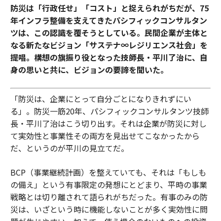
防災は「行政任せ」「コスト」と捉えられがちだが、75
年インフラ整備を支えてきたパシフィックコンサルタン
ツは、この認識を覆そうとしている。民間企業が主体と
なる新たなビジョン「サステナ∞レジリエンス社会」を
提唱。構想の旗振り役となった技師長・平川了治に、自
身の思いと共に、ビジョンの要諦を聞いた。
「防災は、企業にとって自分ごとになりきれずにい
る」。防災一筋20年、パシフィックコンサルタンツ技師
長・平川了治はこう切り出す。それは企業が防災に対し
て実効性と事業性その両方を見出せてこなかったから
だ、というのが平川の見立てだ。
BCP（事業継続計画）を整えていても、それは「もしも
の備え」という有事限定の発想にとどまり、平時の事業
戦略とは切り離されて語られがちだった。有事のみの防
災は、いざという時に機能しないことが多く実効性に問