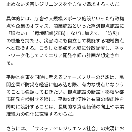
止めない災害レジリエンスを全方位で追求するものだ。
具体的には、庁舎や大規模スポーツ施設といった行政拠
点や企業のオフィス、商業施設といった経済拠点施設に
「賑わい」「環境配慮(ZEB)」などに加えて、「防災」
の機能を持たせ、災害時にも自立して機能する地域拠点
へと転換する。こうした拠点を地域に分散配置し、ネッ
トワーク化していくエリア開発や都市計画が想定され
る。
平時と有事を同時に考えるフェーズフリーの発想は、民
間企業が防災を経営に組み込む際、有力な視点となりう
ることも強調しておきたい。拠点施設の新設・移転や都
市開発を検討する際に、平時の利便性と有事の機能性を
同時に設計することは、長期的な資産価値の向上や事業
継続力の強化に直結するからだ。
さらには、「サステナ∞レジリエンス社会」の実現にお