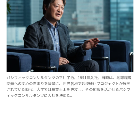
パシフィックコンサルタンツの平川了治。1991年入社。当時は、地球環境
問題への関心の高まりを背景に、世界各地で砂漠緑化プロジェクトが展開
されていた時代。大学では農業土木を専攻し、その知識を活かせるパシフ
ィックコンサルタンツに入社を決めた。
「防災は10点ずつを積み重ねる」。技師長の原
点
これほど広いビジョンを語れる平川とは、いったいどん
な人物なのか。そのキャリアをたどると、日本の防災史