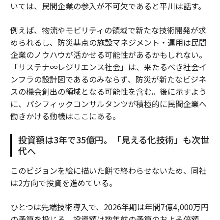
いては、民間企業の参入が不可欠であると平川は話す。
例えば、物流やモビリティの領域で新たな技術開発が求
められるし、防災基点の施設マネジメント・運用は民間
企業のノウハウが活かせる可能性があるかもしれない。
「サステナ∞レジリエンス社会」は、来たるべき社会イ
ンフラの設計図であるのみならず、防災が新たなビジネ
スの機会創出の領域となる可能性を含む。後に示すよう
に、パシフィックコンサルタンツが積極的に民間企業へ
働きかける動機はここにある。
投資額は3年で35億円。「見える化技術」も次世
代へ
このビジョンを絵に描いた餅で終わらせないため、同社
は2方向で投資を進めている。
ひとつは先端技術導入で、2026年期は年間7億4,000万円
の予算を投じる。投資額は数年前の予算のおよそ倍額