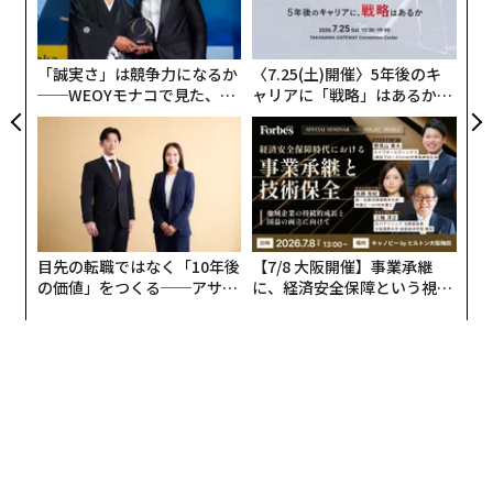
マップやメッセージ、ウォレットといったアプリを通じ
技
無
て提供する自社サービスの情報更新までを一元的に管理
防
できるようになる。
「誠実さ」は競争力になるか
〈7.25(土)開催〉5年後のキ
──WEOYモナコで見た、く
ャリアに「戦略」はあるか。
ら寿司の経営哲学
トップエグゼクティブのキャ
リアに触れる1日│CAREER S
UMMIT 2026
目先の転職ではなく「10年後
【7/8 大阪開催】事業承継
の価値」をつくる──アサイ
に、経済安全保障という視点
ンの長期伴走型支援とは
が加わるとき──経営者が問
われる新たな判断軸
クラウド上に用意された構成テンプレートによりデバイスから自社サービ
スのコンテンツ管理を一元管理できる