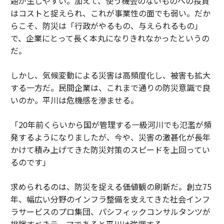
題が生じやすい。加えて、使う機会のないものへの投資
はコストと捉えられ、これが事業性の面でも弱い。だか
らこそ、防災は「行政がやるもの、与えられるもの」
で、企業にとって長く本丸になりきれなかったというの
だ。
しかし、気候変動による災害は高頻度化し、被害も拡大
する一方だ。民間企業は、これまで通りの防災意識で良
いのか。平川は危機感を滲ませる。
「20年前くらいから国が管理する一級河川でも氾濫が頻
発するようになりましたが、今や、災害の激甚化が長年
かけて積み上げてきた防災対策のスピードを上回ってい
るのです」
求められるのは、防災を捉える価値観の刷新だ。創立75
年、幅広い分野のインフラ整備を支えてきた社会インフ
ラサービスのプロ集団、パシフィックコンサルタンツが