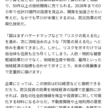
で、50件以上の技術開発に充てられる。2028年までの3
カ年で合計35億円の投資を見込み、開発を加速させたい
考えだ。なかでも平川が本懐とするのは、防災効果の可
視化技術だ。
「国はまずハザードマップなどで『リスクの見える化』
を進め、次に流域治水のような『対策の見える化』へと
歩みを進めてきました。しかし、リスクを示すだけでは
自治体も住民も立ち尽くしてしまう。人的・物的な被害
軽減効果だけでなく、地域総生産や税収、雇用といった
地域経済の指標も合わせて示すことで、未来の発展像ま
で定量的に描けます」
企業にとっては、この技術はESG経営などと接続できる
だろう。防災投資の効果を地域経済の指標で定量的に示
せれば、自社の社会的価値を株主や投資家に対して可視
化する材料になるからだ。不動産開発や土地利用の意思
決定においても、「この地域に投資する根拠」を数字で