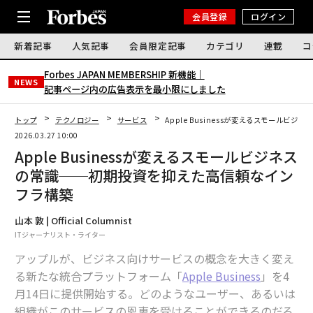
会員登録
ログイン
新着記事
人気記事
会員限定記事
カテゴリ
連載
コ
Forbes JAPAN MEMBERSHIP 新機能｜
NEWS
記事ページ内の広告表示を最小限にしました
トップ
テクノロジー
サービス
Apple Businessが変えるスモール
2026.03.27 10:00
Apple Businessが変えるスモールビジネス
の常識──初期投資を抑えた高信頼なイン
フラ構築
山本 敦 | Official Columnist
ITジャーナリスト・ライター
アップルが、ビジネス向けサービスの概念を大きく変え
る新たな統合プラットフォーム「
Apple Business
」を4
月14日に提供開始する。どのようなユーザー、あるいは
組織がこのサービスの恩恵を受けることができるのだろ