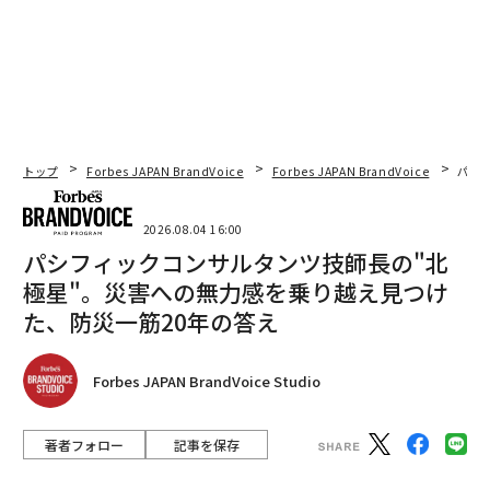
トップ
Forbes JAPAN BrandVoice
Forbes JAPAN BrandVoice
パシ
2026.08.04 16:00
パシフィックコンサルタンツ技師長の"北
極星"。災害への無力感を乗り越え見つけ
た、防災一筋20年の答え
Forbes JAPAN BrandVoice Studio
著者フォロー
記事を保存