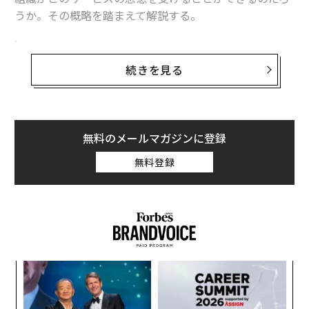
うか。その概略を踏まえて解説する。
企業向けのオールインワンプラットフォーム
続きを見る
アップルはこれまでに、デバイスの自動登録やアプリ購
入を担う「Apple Business Manager」、中小企業向けの
IT運用支援パッケージ「Apple Business Essentials」、
そしてマップ上の店舗情報を管理する「Apple Business
無料のメールマガジンに登録
Connect」といった複数の法人向けサービスを、米国や
日本を含む世界各地域で個別に展開してきた。今回の発
無料登録
表により、これら3つのサービスはApple Businessに集
約される。
Apple Businessの核心は、これまで個別に提供されてき
た管理者向けプラットフォームをひとつに統合した点に
ある。企業のIT担当者はウェブブラウザから「business.
A
apple.com」にアクセスすることで、従業員へのデバイ
顧客
pa
スの割り当てやセキュリティ設定の適用に加え、Apple
パ
な