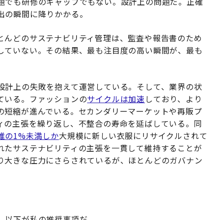
題でも研修のギャップでもない。設計上の問題だ。正確
出の瞬間に降りかかる。
とんどのサステナビリティ管理は、監査や報告書のため
していない。その結果、最も注目度の高い瞬間が、最も
設計上の失敗を抱えて運営している。そして、業界の状
ている。ファッションの
サイクルは加速
しており、より
の短縮が進んでいる。セカンダリーマーケットや再販プ
ィの主張を繰り返し、不整合の寿命を延ばしている。同
維の1%未満しか
大規模に新しい衣服にリサイクルされて
れたサステナビリティの主張を一貫して維持することが
り大きな圧力にさらされているが、ほとんどのガバナン
。以下が私の推奨事項だ。