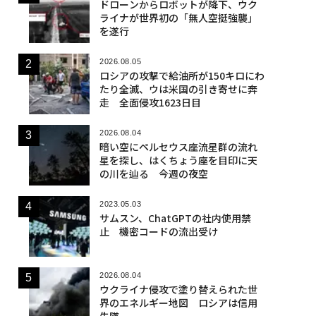
ドローンからロボットが降下、ウク
ライナが世界初の「無人空挺強襲」
を遂行
2026.08.05
ロシアの攻撃で給油所が150キロにわ
たり全滅、ウは米国の引き寄せに奔
走 全面侵攻1623日目
2026.08.04
暗い空にペルセウス座流星群の流れ
星を探し、はくちょう座を目印に天
の川を辿る 今週の夜空
2023.05.03
サムスン、ChatGPTの社内使用禁
止 機密コードの流出受け
2026.08.04
ウクライナ侵攻で塗り替えられた世
界のエネルギー地図 ロシアは信用
失墜