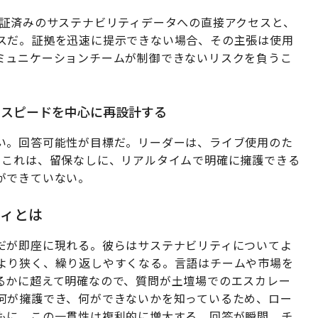
検証済みのサステナビリティデータへの直接アクセスと、
スだ。証拠を迅速に提示できない場合、その主張は使用
ミュニケーションチームが制御できないリスクを負うこ
、スピードを中心に再設計する
い。回答可能性が目標だ。リーダーは、ライブ使用のた
。これは、留保なしに、リアルタイムで明確に擁護できる
ができていない。
ィとは
だが即座に現れる。彼らはサステナビリティについてよ
より狭く、繰り返しやすくなる。言語はチームや市場を
るかに超えて明確なので、質問が土壇場でのエスカレー
何が擁護でき、何ができないかを知っているため、ロー
もに、この一貫性は複利的に増大する。回答が瞬間、チ