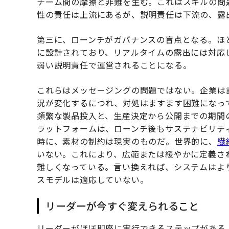
チーム間の摩擦と非難を生む。これはスキルの問
性の責任は上流にあるが、説明責任は下流の、露
第三に、ローンチがガバナンスの盲点となる。ほ
に設計されており、リアルタイムの露出には対応
弱い説明責任で運営されることになる。
これらはメッセージングの問題ではない。企業は
況が変化するにつれ、対処はますます困難になっ
頻繁な製品投入と、生産決定から公開までの期間
ラットフォームは、ローンチ後もサステナビリテ
時に、素材の制約は現実のものだ。世界的に、
繊
いない。これにより、広範または緩やかに定義さ
難しくなっている。言い換えれば、システムはよ
スモデルは適応していない。
リーダーが今すぐ変えられること
リーダーがほぼ即座に実行できるステップがある