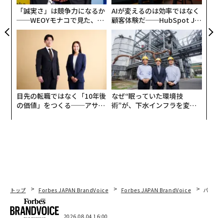
「誠実さ」は競争力になるか
AIが変えるのは効率ではなく
OpenAIが新機能を説明する資料では、理想気体の状態方
──WEOYモナコで見た、く
顧客体験だ──HubSpot Ja
程式、レンズの公式、ピタゴラスの定理、円の面積とい
ら寿司の経営哲学
panが語る「Grow Better」
ったテーマに関するプロンプトが、静的な段落ではなく
な組織のつくり方
インタラクティブなモジュールへと変わる様子が示され
ている。ユーザーは入力を変更でき、その変化に応じて
グラフ、数式、視覚的な関係性が更新される。これは、
LLMが静的な回答を生成する段階から、学生が実際に変
目先の転職ではなく「10年後
なぜ“眠っていた環境技
更して探究できるインタラクティブなオブジェクトを生
の価値」をつくる──アサイ
術”が、下水インフラを変え
み出す動的システムへと向かう、大きな転換点である。
ンの長期伴走型支援とは
たのか──産総研×月島JFE
アクアソリューションの10年
回答生成器からインタラクティブな学習オブジ
ェクトへ
これは小さな製品調整に見えるかもしれないが、実際に
はより複雑である。LLMを回答の供給源としてではな
く、インタラクティブな学習オブジェクトの作り手とし
トップ
Forbes JAPAN BrandVoice
Forbes JAPAN BrandVoice
パシ
て位置づける転換を示している。その違いは大きい。静
的な回答はコピーして忘れやすい一方、インタラクティ
2026.08.04 16:00