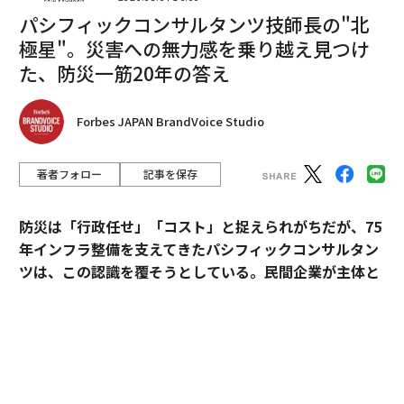
ブなオブジェクトは実験を促す。実験は直感の形成に役
パシフィックコンサルタンツ技師長の"北
立ち、とりわけSTEM科目では、説明を受動的に読むだ
極星"。災害への無力感を乗り越え見つけ
けでなく、概念に能動的に関与することが理解の前提と
た、防災一筋20年の答え
なるため、重要である。
Forbes JAPAN BrandVoice Studio
OpenAIの教育担当バイスプレジデントであるリア・ベル
スキー氏は、その目的は「それらのアイデアに命を吹き
込む」ことだと述べている。これはまさに正しい志であ
著者フォロー
記事を保存
る。学生はしばしば、なぜ数式が成り立つのかを本当に
理解しないまま暗記で行き詰まる。家庭で親が常に説明
防災は「行政任せ」「コスト」と捉えられがちだが、75
できるとは限らない。必要なのは、記号、グラフ、量、
年インフラ整備を支えてきたパシフィックコンサルタン
結果の間の関係を学習者が見て取れるようにするツール
ツは、この認識を覆そうとしている。民間企業が主体と
である。OpenAI自身の資料によれば、学生、保護者、教
なる新たなビジョン「サステナ∞レジリエンス社会」を
育者を含む初期テスターは、この概念理解への焦点に好
提唱。構想の旗振り役となった技師長・平川了治に、自
意的な反応を示したという。
身の思いと共に、ビジョンの要諦を聞いた。
本質的に、これは
PacificTechのグラフ電卓
や
Desmos
の
「防災は、企業にとって自分ごとになりきれずにい
ようなツールとの比較である。これらは、数学を可視化