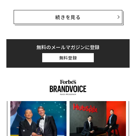
OpenAIによると、毎週1億4000万人がChatGPTを使って
数学や科学の概念を理解している。今回、同社は70以上
続きを見る
の主要なSTEMトピックについて動的な視覚的解説を追
加し、学習者が変数を調整したり、数式を操作したり、
関係性がリアルタイムで変化する様子を確認できるよう
にした。OpenAIによれば、この体験はログイン済みユー
無料のメールマガジンに登録
ザーであればプランを問わず世界中で利用可能で、初期
無料登録
のトピック群は主に高校生と大学生を対象としている。
これが重要なのは、多くの大規模言語モデルが依然とし
て主に静的な応答システムにとどまっているためだ。質
問すれば答えが返ってくる。答えが気に入らなければ別
の回答を求められるが、それでも静的な応答である点は
果を
伝
変わらない。学生が直接探究できる「生きた」意味表現
EN
る
を提供することとは異なるのだ。数学や科学では、理解
明
モ
ンツ
革
は説明をもう一度聞くことからではなく、実験から生ま
への
ク
れることが多い。
た、
た「