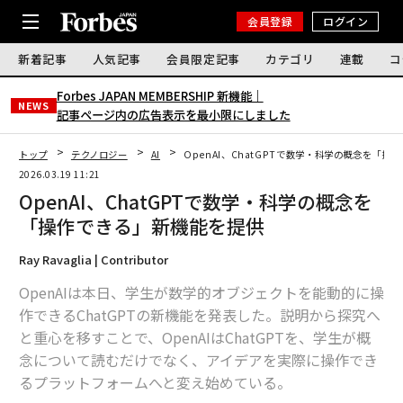
会員登録
ログイン
新着記事
人気記事
会員限定記事
カテゴリ
連載
コ
Forbes JAPAN MEMBERSHIP 新機能｜
NEWS
記事ページ内の広告表示を最小限にしました
トップ
テクノロジー
AI
OpenAI、ChatGPTで数学・科学の概念を「
2026.03.19 11:21
OpenAI、ChatGPTで数学・科学の概念を
「操作できる」新機能を提供
Ray Ravaglia | Contributor
OpenAIは本日、学生が数学的オブジェクトを能動的に操
作できるChatGPTの新機能を発表した。説明から探究へ
と重心を移すことで、OpenAIはChatGPTを、学生が概
念について読むだけでなく、アイデアを実際に操作でき
るプラットフォームへと変え始めている。