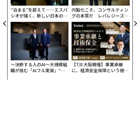
この信頼アーキテクチャは、人間だけでなく機械が意思
“泊まる”を超えて──エスパ
内製化こそ、コンサルティン
決定をし始めると、さらに重要性を増す。
シオが描く、新しい日本のラ
グの本質だ レバレジーズが
グジュアリー（前編）
実践する、次世代ファームの
AIがロボットに自律性を与える
全貌
これまでロボットは、自律のための存在ではなく、自動
化のための道具だった。
北野宏明 沖縄科学技術大学院大学 教授
従来型のロボットは、制御された環境における反復作業
〜決断する人のAI〜大規模組
【7/8 大阪開催】事業承継
を得意としてきた（たとえばルンバを想像するとよ
乾杯の音頭をとったのは、40数年来、AI研究に携わる沖
織が挑む「AIフル実装」“使
に、経済安全保障という視点
い）。こうしたシステムはプログラムされた通りのこと
う”企業から“動く”企業へ【N
が加わるとき──経営者が問
縄科学技術大学院大学 教授の北野宏明。AIの歩みを「四
TTドコモビジネス×PwC】
われる新たな判断軸
をする点では非常に効果的だが、条件が変わった途端に
季」に例え、現在を「春」と定義した上で次のように話
苦戦する。
ルンバ自体に関する研究が示す通り
、不確実
した。
性への対処には外部の計算処理と、注意深く設計された
モデルが必要であり、それらがなければロボットは適応
「AI市場には長い冬があり、2012年のディープ・ラーニ
することも、想定外の事態を推論することもできない。
ングを突破口に、ようやく春が来ました。これからの最
大のバトルフィールドは、AI駆動科学、そしてパーソナ
AIはこの力学を変える。
ルAIです。20〜30年かけて積み上げてきたことが、よう