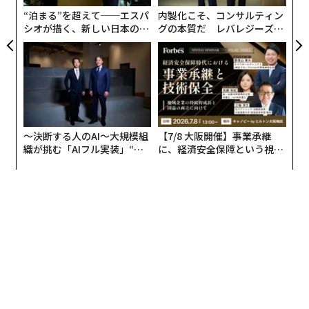
チェーンに記録するAI搭載のヒューマノイドロボットを
“泊まる”を超えて──エスパ
内製化こそ、コンサルティン
想像してほしい。お茶は些細に見えるかもしれないが、
シオが描く、新しい日本のラ
グの本質だ レバレジーズが
自律システムがより重大な行動を協調して実行する局面
グジュアリー（前編）
実践する、次世代ファームの
では、同じ共有された改ざん困難な記録が重要になる。
全貌
そこでは信頼、説明責任、意思決定を単一の主体が保管
するわけにはいかない。
次のように考えるとよい。
〜決断する人のAI〜大規模組
【7/8 大阪開催】事業承継
織が挑む「AIフル実装」“使
に、経済安全保障という視点
• AIは、推論し意思決定できる「脳」になりつつある。
う”企業から“動く”企業へ【N
が加わるとき──経営者が問
TTドコモビジネス×PwC】
われる新たな判断軸
• ロボティクスは、現実世界で行動できる「手」と「車
輪」になりつつある。
• ブロックチェーンは「信頼レイヤー」になりつつあ
る。すなわち、中央集権的な当事者をただ信頼する必要
なく、何が起き、誰がそれを行い、それにどのような価
値があるのかを記録するシステムである。