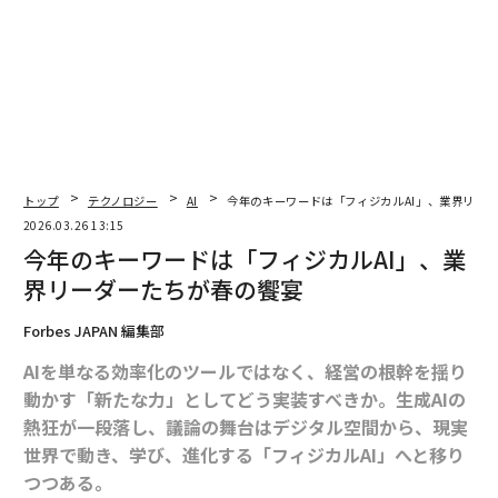
これらが一体となって、新たな種類の自律的で協調的な
システムの基盤を形成する。
ブロックチェーン：現実世界のデータのための
信頼レイヤー
多くの人がいまだにブロックチェーンを暗号資産と密接
に結び付けている。しかし、より持続的な価値ははるか
トップ
テクノロジー
AI
今年のキーワードは「フィジカルAI」、業界リー
2026.03.26 13:15
に地味なものだ。共有された真実のためのツールである
今年のキーワードは「フィジカルAI」、業
点だ。
界リーダーたちが春の饗宴
本質的にブロックチェーンとは、複数の当事者が依拠で
Forbes JAPAN 編集部
きる、分散型の追記専用台帳である。単一企業がデータ
を管理するのではなく、システムそのものがオープンソ
AIを単なる効率化のツールではなく、経営の根幹を揺り
ースの計算を通じて整合性と協働を担保する。
動かす「新たな力」としてどう実装すべきか。生成AIの
熱狂が一段落し、議論の舞台はデジタル空間から、現実
これは、
Ethereum（イーサリアム）の開発
で見られ
世界で動き、学び、進化する「フィジカルAI」へと移り
た。Ethereumは、停止や検閲、第三者による干渉がな
つつある。