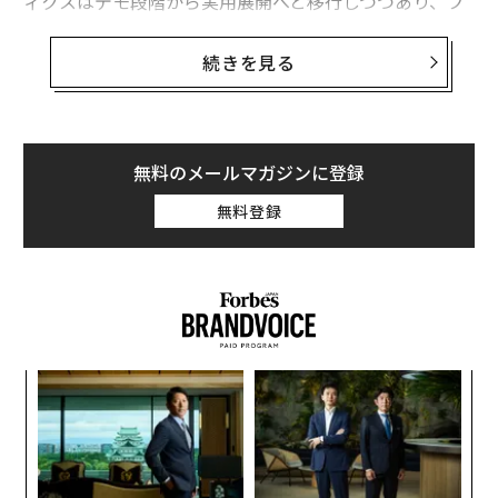
ィクスはデモ段階から実用展開へと移行しつつあり、ブ
ロックチェーン技術もようやく、かつての暗号資産ブー
ムを超えて前進している。
続きを見る
だが多くの人が見落としているシンプルな要点がある。
これらは3つの別個のトレンドではない。1つに融合しつ
つあり、その交差点こそが最大のブレークスルーとビジ
無料のメールマガジンに登録
ネス機会を生み出す場となる。
無料登録
ブロックチェーン、ロボティクス、AIの融合は、
2018年の学術論文
ですでに議論されていた。中核となる
主張は、ブロックチェーンは資金を移動させる以上のこ
とができる、という点である。ロボットのための共有さ
れた改ざん困難な「システムログ」として機能し、さら
目
にはAIサービスと計算資源へのマーケットプレイス型の
の
アクセスにもなり得る。たとえば、あなたの直近の通話
ン
が午後6時に終わることを把握し、やかんをセットし
革
ク
て、そのタスク、トリガー、使用したエネルギーをオン
た「