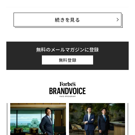
いまま、プログラムされた通りに正確に動作するアプリ
ケーションを開発者が構築できるオープンソースのプラ
東京・芝浦に昨年5月に開業したフェアモント東京、そ
ットフォームである。Ethereumは分散型金融（DeFi）
続きを見る
の最上階43階で、Forbes JAPAN主催AI Executive Loung
で有名になったが、より重要な貢献は、信頼がインフラ
e2026が開催された。昨年に続き2回目となる今回はAI領
そのものに組み込めることを示した点にある。
域のトップランナーや経営者ら63名が集結。AIを共通項
に、業界を横断し熱を帯びた対話が繰り広げられた。
この考え方は金融にとどまらず、はるかに広い領域で重
無料のメールマガジンに登録
要だ。医療、物流、製造業のような産業では、信頼の破
昨年のAI Executive Lounge2025では「AIエージェント
無料登録
綻が現実世界の帰結をもたらす。
製薬業界だけを見ても
元年」について言及されたが、生成AIの熱狂が一巡した
、偽造医薬品、非効率なサプライチェーン、データ完全
いま、議論は次のフェーズへと進んでいる。キーワード
性の問題により、毎年数十億ドルのコストが発生してい
は「フィジカルAI」。データの中だけでなく、現実世界
る。ブロックチェーン技術は、医薬品の原産地であれ、
で動き、学び、進化するAIだ。
出荷の取り扱いであれ、データセットの完全性であれ、
現実世界の出来事について中立で改ざん困難な記録を作
目
ることで、これに対処する。ブロックチェーンは既存シ
の
ステムを置き換えるのではなく、説明責任を伴う形で接
ン
続する。
革
ク
た「