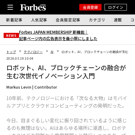
会員登録
ログイン
新着記事
人気記事
会員限定記事
カテゴリ
連載
コ
Forbes JAPAN MEMBERSHIP 新機能｜
NEWS
記事ページ内の広告表示を最小限にしました
トップ
テクノロジー
AI
ロボット、AI、ブロックチェーンの融合が生む次
2026.03.19 10:04
ロボット、AI、ブロックチェーンの融合が
生む次世代イノベーション入門
Markus Levin | Contributor
10年前、テクノロジーにおける「次なる大物」はモバイ
ルアプリとクラウドコンピューティングの発明だった。
今日、目まぐるしい変化に振り回されているように感じ
るのも無理はない。AIはあらゆる場所に浸透し、ロボテ