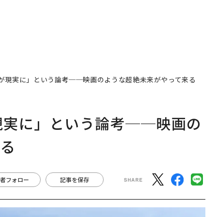
世界が現実に」という論考──映画のような超絶未来がやって来る
が現実に」という論考──映画の
来る
者フォロー
記事を保存