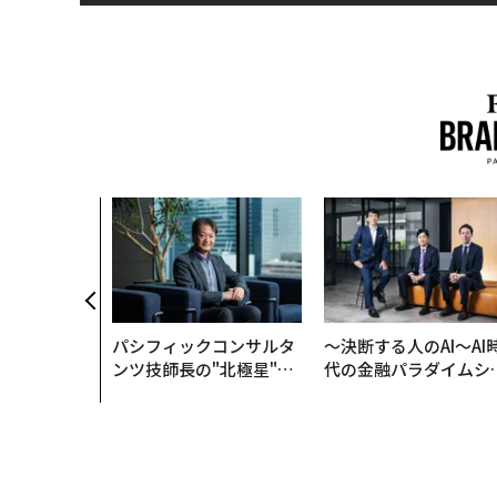
パシフィックコンサルタ
〜決断する人のAI〜AI
ンツ技師長の"北極星"。
代の金融パラダイムシ
災害への無力感を乗り越
ト、「超個別化」の核
え見つけた、防災一筋20
【MUFG×ウェルスナ
年の答え
×PwC】