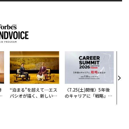
伝統
義す
が挑
来
時
“泊まる”を超えて─エス
〈7.25(土)開催〉5年後
フ
パシオが描く、新しい日
のキャリアに「戦略」は
心
本のラグジュアリー（中
あるか。トップエグゼク
ビ
編）
ティブのキャリアに触れ
る1日│CAREER SUMMI
T 2026