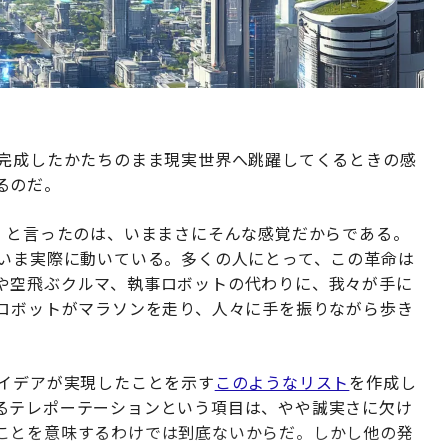
、完成したかたちのまま現実世界へ跳躍してくるときの感
るのだ。
プ」と言ったのは、いままさにそんな感覚だからである。
、いま実際に動いている。多くの人にとって、この革命は
や空飛ぶクルマ、執事ロボットの代わりに、我々が手に
、ロボットがマラソンを走り、人々に手を振りながら歩き
アイデアが実現したことを示す
このようなリスト
を作成し
るテレポーテーションという項目は、やや誠実さに欠け
ことを意味するわけでは到底ないからだ。しかし他の発