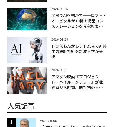
2026.03.15
宇宙でAIを動かす──ロフト・
オービタルが10機の衛星コン
ステレーションを今秋打ち上
げ
2026.01.29
ドラえもんからアトムまでAI共
生の設計指針を筑波大学が分
析
2026.03.11
アマゾン映画『プロジェク
ト・ヘイル・メアリー』が批
評家から絶賛、同社初の大ヒ
ットなるか
人気記事
2026.08.06
「1サトシも売らない」と主張のセイ