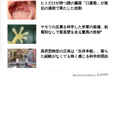
ヒトだけが持つ謎の臓器「口蓋垂」が進
化の過程で果たした役割
ヤモリの足裏を科学した米軍の装備、粘
着剤なしで垂直壁を走る驚異の技術*
高所恐怖症の正体は「生存本能」、落ち
た経験がなくても怖く感じる科学的理由
Recommended by