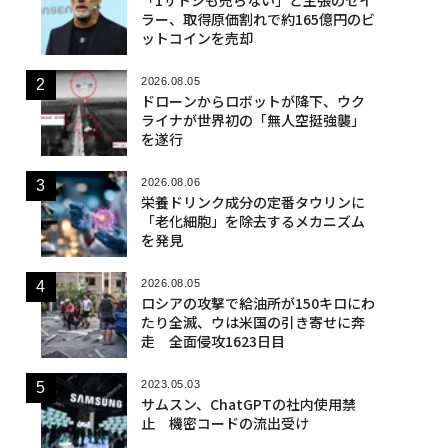
ラー、取得原価割れで約165億円のビ
ットコインを売却
2026.08.05
ドローンからロボットが降下、ウク
ライナが世界初の「無人空挺強襲」
を遂行
2026.08.06
栄養ドリンク成分の定番タウリンに
「老化細胞」を除去するメカニズム
を発見
2026.08.05
ロシアの攻撃で給油所が150キロにわ
たり全滅、ウは米国の引き寄せに奔
走 全面侵攻1623日目
2023.05.03
サムスン、ChatGPTの社内使用禁
止 機密コードの流出受け