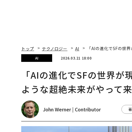
トップ
テクノロジー
AI
「AIの進化でSFの
AI
2026.03.21 18:00
「AIの進化でSFの世界
ような超絶未来がやって
John Werner | Contributor
著