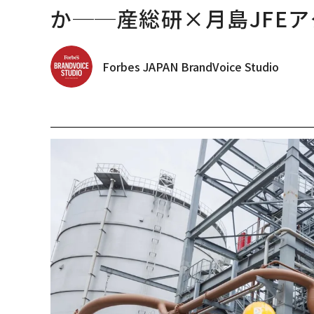
か──産総研×月島JFEア
Forbes JAPAN BrandVoice Studio