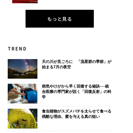
もっと見る
TREND
天の川が見ごろに 「流星群の季節」が
始まる7月の夜空
病気やけがから早く回復する秘訣──統
合医療の専門家が説く「回復反射」の科
学
食虫植物がスズメバチを太らせて食べる
残酷な理由、蜜を与える真の狙い