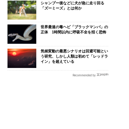
シャンプー後などに犬が急に走り回る
「ズーミーズ」とは何か
世界最速の毒ヘビ「ブラックマンバ」の
正体 1時間以内に呼吸不全を招く恐怖
“眠っていた環境技
「老舗は常に新しい」。
AIが変えるの
が、下水インフラを
創業360年ＹＵＡＳＡと
なく顧客体験だ
たのか──産総研×
カクシンCEO田尻望が語
Spot Japa
気候変動の最悪シナリオは回避可能とい
う研究、しかし人類は初めて「レッドラ
JFEアクアソリュー
る、AIを超える人の価値
ow Better
イン」を超えている
ンの10年
くり方
Recommended by