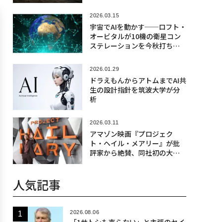
2026.03.15
宇宙でAIを動かす──ロフト・
オービタルが10機の衛星コン
ステレーションを今秋打ち上
げ
2026.01.29
ドラえもんからアトムまでAI共
生の設計指針を筑波大学が分
析
2026.03.11
アマゾン映画『プロジェク
ト・ヘイル・メアリー』が批
評家から絶賛、同社初の大ヒ
ットなるか
人気記事
2026.08.06
「1サトシも売らない」と主張のセイ