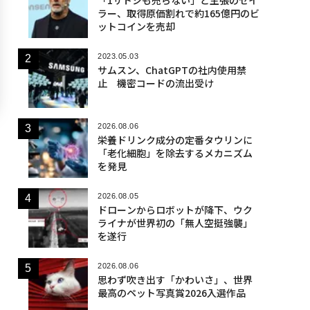
ラー、取得原価割れで約165億円のビ
ットコインを売却
2023.05.03
サムスン、ChatGPTの社内使用禁
止 機密コードの流出受け
2026.08.06
栄養ドリンク成分の定番タウリンに
「老化細胞」を除去するメカニズム
を発見
2026.08.05
ドローンからロボットが降下、ウク
ライナが世界初の「無人空挺強襲」
を遂行
2026.08.06
思わず吹き出す「かわいさ」、世界
最高のペット写真賞2026入選作品