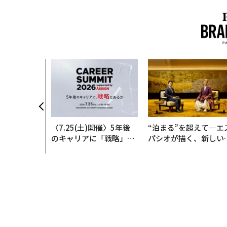
〈7.25(土)開催〉5年後
“泊まる”を超えて─エ
のキャリアに「戦略」は
パシオが描く、新しい
あるか。トップエグゼク
本のラグジュアリー（
ティブのキャリアに触れ
編）
る1日│CAREER SUMMI
T 2026