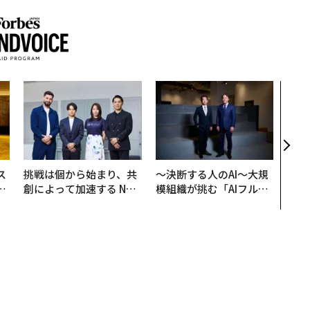
なぜ
術”
変え
月島
ショ
ス
挑戦は個から始まり、共
〜決断する人のAI〜大規
日
創によって加速する NOR
模組織が挑む「AIフル実
中
QAIN JAPAN 特別座談会
装」“使う”企業から“動
く”企業へ【NTTドコモ
ビジネス×PwC】