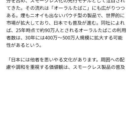
分を占め、スモークレス化の先行モデルとして注目され
てきた。その流れは「オーラルたばこ」にも広がりつつ
ある。煙もニオイも出ないパウチ型の製品で、世界的に
市場が拡大しており、日本でも普及が進む。同社によれ
ば、25年時点で約90万人とされるオーラルたばこの利用
者数は、30年には400万～500万人規模に拡大する可能
性があるという。
「日本には他者を思いやる文化があります。周囲への配
慮や調和を重視する価値観は、スモークレス製品の普及
とも親和性があると考えています」
日本市場は単なる販売市場ではない。成熟度の高い消費
者の期待水準が企業に絶え間ない進化を促している。細
部へのこだわりや品質への妥協のない姿勢が、新しい製
品やサービスを磨き上げる場となっている。そこで培わ
れた知見は、世界各国に展開されるイノベーションの源
泉にもなっている。