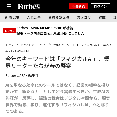
会員登録
ログイン
新着記事
人気記事
会員限定記事
カテゴリ
連載
コ
Forbes JAPAN MEMBERSHIP 新機能｜
NEWS
記事ページ内の広告表示を最小限にしました
トップ
テクノロジー
AI
今年のキーワードは「フィジカルAI」、業界リー
2026.03.26 13:15
今年のキーワードは「フィジカルAI」、業
界リーダーたちが春の饗宴
Forbes JAPAN 編集部
AIを単なる効率化のツールではなく、経営の根幹を揺り
動かす「新たな力」としてどう実装すべきか。生成AIの
熱狂が一段落し、議論の舞台はデジタル空間から、現実
世界で動き、学び、進化する「フィジカルAI」へと移り
つつある。