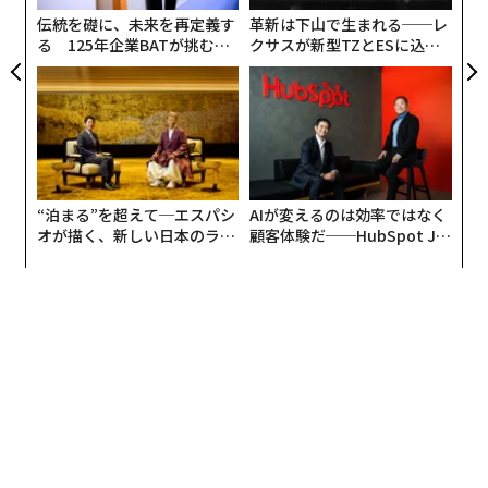
伝統を礎に、未来を再定義す
革新は下山で生まれる──レ
る 125年企業BATが挑むス
クサスが新型TZとESに込め
モークレスな未来
た「DISCOVER」の哲学
北野宏明 沖縄科学技術大学院大学 教授
“泊まる”を超えて─エスパシ
AIが変えるのは効率ではなく
乾杯の音頭をとったのは、40数年来、AI研究に携わる沖
オが描く、新しい日本のラグ
顧客体験だ──HubSpot Ja
ジュアリー（中編）
panが語る「Grow Better」
縄科学技術大学院大学 教授の北野宏明。AIの歩みを「四
な組織のつくり方
季」に例え、現在を「春」と定義した上で次のように話
した。
「AI市場には長い冬があり、2012年のディープ・ラーニ
ングを突破口に、ようやく春が来ました。これからの最
大のバトルフィールドは、AI駆動科学、そしてパーソナ
ルAIです。20〜30年かけて積み上げてきたことが、よう
やく実現しつつあります。AIがさらに加速度的に発展す