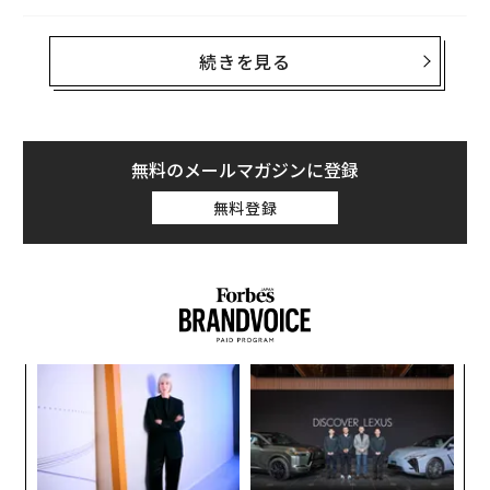
東京・芝浦に昨年5月に開業したフェアモント東京、そ
続きを見る
の最上階43階で、Forbes JAPAN主催AI Executive Loung
e2026が開催された。昨年に続き2回目となる今回はAI領
域のトップランナーや経営者ら63名が集結。AIを共通項
に、業界を横断し熱を帯びた対話が繰り広げられた。
無料のメールマガジンに登録
昨年のAI Executive Lounge2025では「AIエージェント
無料登録
元年」について言及されたが、生成AIの熱狂が一巡した
いま、議論は次のフェーズへと進んでいる。キーワード
は「フィジカルAI」。データの中だけでなく、現実世界
で動き、学び、進化するAIだ。
キ
「
か。
─
キャ
ら
“
R S
シ
グ