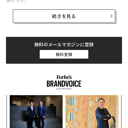
争だった。
私は間を置いた。「誰かを採用する前に」と私は言っ
続きを見る
た。「まず、あなたが実際にどう成長しているのかを話
そう」
彼は椅子にもたれた。「どういう意味だ？ もっと案件が
無料のメールマガジンに登録
必要なんだ」
無料登録
「ええ」と私は答えた。「だが、その案件はいま、どう
やって入ってきているのか？」
「アウトバウンド。紹介。多少のインバウンド。でもほ
とんどはアウトバウンドだ」
伝
る
「それで、感触はどうだ？」
モ
な
術
彼は笑った。「高くつく」
た