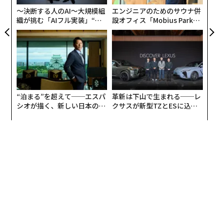
ア
その通りである。
〜決断する人のAI〜大規模組
エンジニアのためのサウナ併
織が挑む「AIフル実装」“使
設オフィス「Mobius Park」
う”企業から“動く”企業へ【N
がオープン──タマディック
旧来のやり方で営業を拡大するコスト
TTドコモビジネス×PwC】
が健康経営を徹底する理由
「こういうことだ」と私は彼に言った。「営業チーム自
体が問題なのではない。だが、営業チームにだけ依存す
るのは問題になり得る」
“泊まる”を超えて──エスパ
革新は下山で生まれる──レ
彼は眉を上げた。「続けて」
シオが描く、新しい日本のラ
クサスが新型TZとESに込め
グジュアリー（前編）
た「DISCOVER」の哲学
「アウトバウンドは難しくなっている。買い手はより多
くの情報を持ち、注意は分散し、信頼は高コストだ。活
動量を増やすことはできても、それが自動的に成約率の
向上につながるわけではない」
彼はうなずいた。「顧客獲得コストがじわじわ上がって
いる」