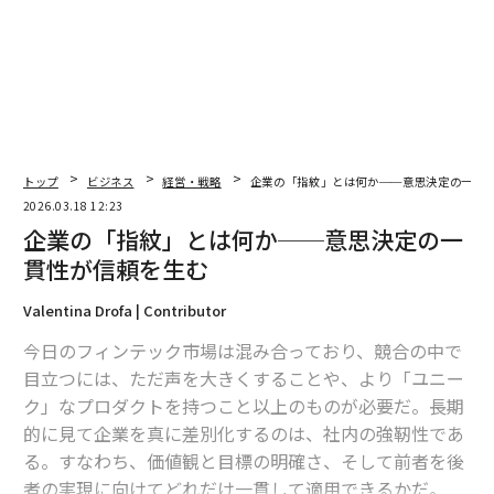
「それは、成長を線形に組み立てているからだ」と私は
言った。「1回の会話を積み上げる形で」
「では代替案は？」
「提携主導の成長だ」
トップ
ビジネス
経営・戦略
企業の「指紋」とは何か──意思決定の一貫
パイプラインからエコシステムへの転換
2026.03.18 12:23
企業の「指紋」とは何か──意思決定の一
彼はわずかに顔をしかめた。「営業を捨てろと言ってい
貫性が信頼を生む
るのか？」
Valentina Drofa | Contributor
「いいえ」と私は言った。「営業が収益エンジンのすべ
てを背負うべきではない、と言っている」
今日のフィンテック市場は混み合っており、競合の中で
目立つには、ただ声を大きくすることや、より「ユニー
ここには違いがある。従来の営業はパイプラインをつく
ク」なプロダクトを持つこと以上のものが必要だ。長期
る。提携戦略はエコシステムをつくる。
的に見て企業を真に差別化するのは、社内の強靭性であ
る。すなわち、価値観と目標の明確さ、そして前者を後
パイプラインはこうだ。見込み客 > 面談 > 提案 > 成約。
者の実現に向けてどれだけ一貫して適用できるかだ。