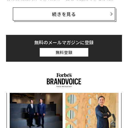
エコシステムはこうだ。戦略パートナー > 共有されたオ
市場に記憶され、信頼されたいなら、スローガンだけで
続きを見る
ーディエンス > 埋め込まれた信頼 > 複利で増える流通。
は足りない。人々が本当に注目するのは行動である。企
業がどう採用するか、顧客をどう扱うか、難しい意思決
「信頼されているパートナー経由で入れば」と私は説明
定や市場環境に際して何をするか。こうしたすべてが、
した。「営業サイクルは短縮される」
ビジネスとその運営の一部を成す構成要素であり、
無料のメールマガジンに登録
日々、そして年々積み重なっていく。
無料登録
「なぜ？」
これらの行動が明確な社内コンパスに導かれていれば、
「信頼があらかじめ構築されている。信用が移転する。
真に模倣できない独自性を生み出せる。そして、その独
アクセスが即時に得られる」
自性こそが本物の信頼を築く。
冷えた見込み客を説得するのではない。すでにある関係
ビジネスのための社内コンパスを定める
性の中に入っていくのだ。
伝
長い間、私自身もその重要性を過小評価していた。価値
る
モ
観は抽象的で、最終的には二次的なものに感じられた。
CEOの気づき
な
目先のビジネス課題が片付いた「後で」考えればよい、
術
「つまり、営業担当をさらに5人採用する代わり
た
と。
ア