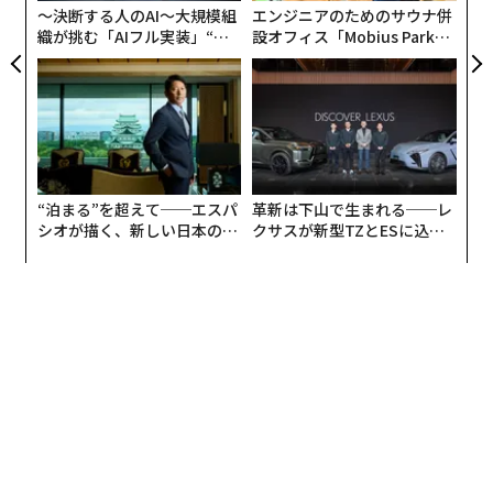
に……」と彼が言いかけた。
〜決断する人のAI〜大規模組
エンジニアのためのサウナ併
しかしコーチと取り組み、さらに熟考した結果、私はこ
織が挑む「AIフル実装」“使
設オフィス「Mobius Park」
「……戦略提携ディレクターが必要かもしれない」と私
う”企業から“動く”企業へ【N
がオープン──タマディック
れらの価値観を言語化してみることにした。そしてその
TTドコモビジネス×PwC】
が健康経営を徹底する理由
が続けた。
決断がすべてを変えた。適切に定義された価値観が運営
上の意思決定を形づくり始めたとき、以前にはなかった
彼は笑った。「それなら安そうだ」
形で自社が「認識される」存在になったと実感できたか
らだ。
「コストだけの話ではない」と私は言った。「レバレッ
“泊まる”を超えて──エスパ
革新は下山で生まれる──レ
ジの話だ」
そこからビジネスのアイデンティティが始まる。ポジシ
シオが描く、新しい日本のラ
クサスが新型TZとESに込め
グジュアリー（前編）
た「DISCOVER」の哲学
ョニングやメッセージングではない──それらもそれぞ
よく設計された提携は、アウトバウンドの努力を何カ月
れの意味で重要ではあるが。より根本のレベルで重要な
も続けるより、予測可能な収益を生み出し得る。だが多
のは、あなたとチームが一貫した行動と事業上の選択を
くの企業は提携を任意のものとして扱う。紹介や脇道の
通じて体現する価値観である。
会話として扱う。それが誤りである。
遅かれ早かれ、成長する企業はすべて価値観を定義しな
提携はネットワーキングではない
ければならない局面に至る。価値観は、目先の目標や短
期的な勝利の先に、どこへ向かうのかを定めるために必
彼は尋ねた。「では、本当の提携戦略とはどんなもの
要だからだ。
だ？」