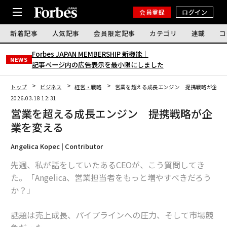
会員登録
ログイン
新着記事
人気記事
会員限定記事
カテゴリ
連載
コ
Forbes JAPAN MEMBERSHIP 新機能｜
NEWS
記事ページ内の広告表示を最小限にしました
トップ
ビジネス
経営・戦略
営業を超える成長エンジン 提携戦略が企業
2026.03.18 12:31
営業を超える成長エンジン 提携戦略が企
業を変える
Angelica Kopec | Contributor
先週、私が話をしていたあるCEOが、こう質問してき
た。「Angelica、営業担当者をもっと増やすべきだろう
か？」
話題は売上成長、パイプラインへの圧力、そして市場競