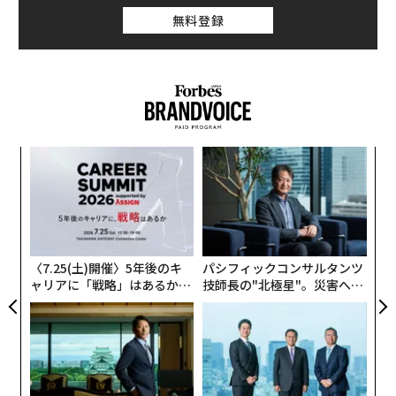
無料登録
「
左右
T
な
日
術
た
ア
〈7.25(土)開催〉5年後のキ
パシフィックコンサルタンツ
ャリアに「戦略」はあるか。
技師長の"北極星"。災害への
トップエグゼクティブのキャ
無力感を乗り越え見つけた、
リアに触れる1日│CAREER S
防災一筋20年の答え
UMMIT 2026