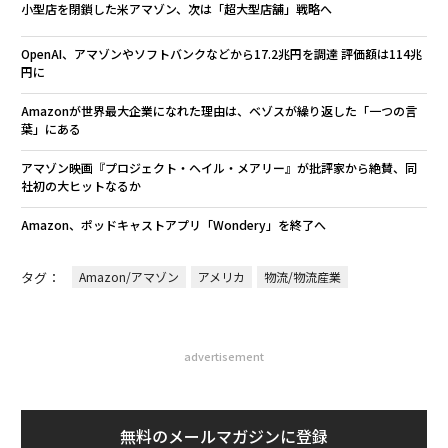
小型店を閉鎖した米アマゾン、次は「超大型店舗」戦略へ
OpenAI、アマゾンやソフトバンクなどから17.2兆円を調達 評価額は114兆
円に
Amazonが世界最大企業になれた理由は、ベゾスが繰り返した「一つの言
葉」にある
アマゾン映画『プロジェクト・ヘイル・メアリー』が批評家から絶賛、同
社初の大ヒットなるか
Amazon、ポッドキャストアプリ「Wondery」を終了へ
タグ：
Amazon/アマゾン
アメリカ
物流/物流産業
advertisement
無料のメールマガジンに登録