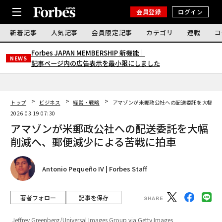
会員登録
ログイン
新着記事
人気記事
会員限定記事
カテゴリ
連載
コ
Forbes JAPAN MEMBERSHIP 新機能｜
NEWS
記事ページ内の広告表示を最小限にしました
トップ
ビジネス
経営・戦略
アマゾンが米郵政公社への配送委託を大幅削
2026.03.19 07:30
アマゾンが米郵政公社への配送委託を大幅
削減へ、郵便減少による苦戦に拍車
Antonio Pequeño IV | Forbes Staff
著者フォロー
記事を保存
Jeffrey Greenberg/Universal Images Group via Getty Images