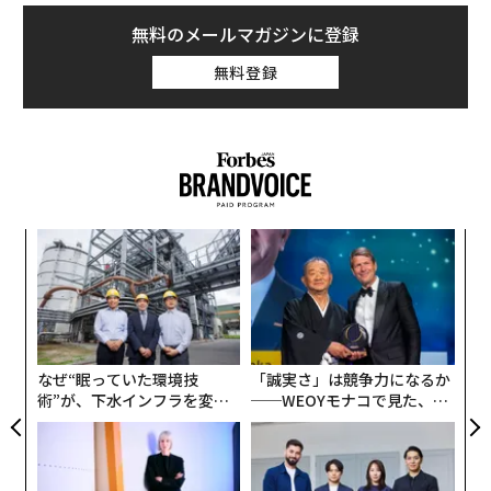
無料のメールマガジンに登録
無料登録
小1
目
にし
の
ン
「
左右
T
日
なぜ“眠っていた環境技
「誠実さ」は競争力になるか
術”が、下水インフラを変え
──WEOYモナコで見た、く
たのか──産総研×月島JFE
ら寿司の経営哲学
アクアソリューションの10年