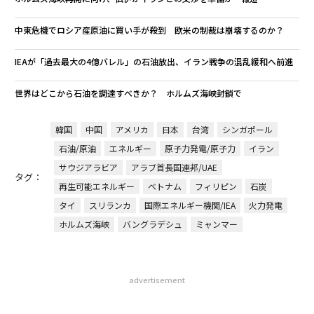
中東危機でロシア産原油に買い手が殺到 欧米の制裁は崩壊するのか？
IEAが「過去最大の4億バレル」の石油放出、イラン戦争の混乱緩和へ前進
世界はどこから石油を調達すべきか？ ホルムズ海峡封鎖で
韓国
中国
アメリカ
日本
台湾
シンガポール
石油/原油
エネルギー
原子力発電/原子力
イラン
サウジアラビア
アラブ首長国連邦/UAE
タグ：
再生可能エネルギー
ベトナム
フィリピン
石炭
タイ
スリランカ
国際エネルギー機関/IEA
火力発電
ホルムズ海峡
バングラデシュ
ミャンマー
advertisement