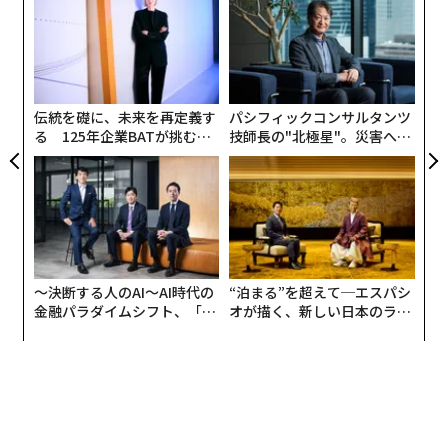
官によると「
1万5000以上
」）攻撃したと主張してい
サイ
3
C
る。米軍のダン・ケイン統合参謀本部議長は、目的は
革
る
「イランの軍事・産業基盤をより深く」攻撃していくこ
ク
た「
とにあると
述べている
。イスラエルは、イランの軍事・
情報目標や石油インフラの一部、さらにレバノン南部や
伝統を礎に、未来を再定義す
パシフィックコンサルタンツ
ベイルートにあるイスラム教シーア派組織ヒズボラの目
る 125年企業BATが挑むス
技師長の"北極星"。災害への
モークレスな未来
無力感を乗り越え見つけた、
標に対する攻撃に注力している。
防災一筋20年の答え
対抗してイランは、域内各地の米軍施設や、テルアビブ
をはじめとするイスラエル国内、近隣の湾岸諸国、とり
わけアラブ首長国連邦（UAE）、サウジアラビア、クウ
ェート、バーレーン、カタールの目標に対して、弾道ミ
〜決断する人のAI〜AI時代の
“泊まる”を超えて─エスパシ
サイルとシャヘド自爆ドローンを数百発・機以上発射し
金融パラダイムシフト、「超
オが描く、新しい日本のラグ
個別化」の核心 【MUFG×ウ
ジュアリー（中編）
た。戦闘の結果、イランでは1200人あまりが死亡し、米
ェルスナビ×PwC】
軍では13人が死亡、およそ140人が負傷した。イスラエ
ル、レバノン、湾岸諸国でも民間人の死者が出ている。
攻撃が3週目に入り、攻撃作戦が続くなか、残念ながら
犠牲者が今後さらに増えていくのはほぼ確実だ。