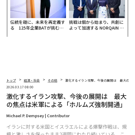
伝統を礎に、未来を再定義す
挑戦は個から始まり、共創に
る 125年企業BATが挑むス
よって加速する NORQAIN JA
モークレスな未来
PAN 特別座談会
トップ
経済・社会
その他
激化するイラン攻撃、今後の展開は 最大の焦
2026.03.17 08:00
激化するイラン攻撃、今後の展開は 最大
の焦点は米軍による「ホルムズ強制開通」
Michael P. Dempsey | Contributor
イランに対する米国とイスラエルによる爆撃作戦は、規
模と激しさを保ったまま2週間にわたり続いている。こ