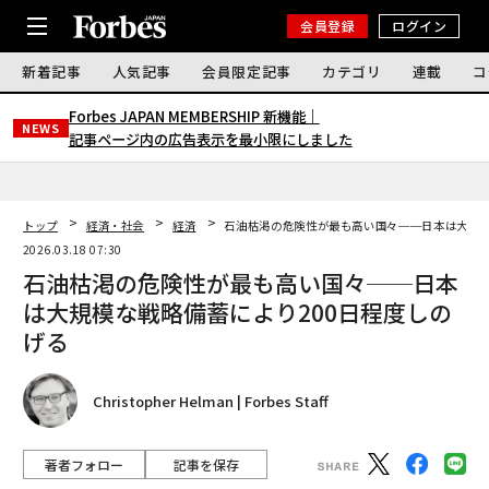
会員登録
ログイン
新着記事
人気記事
会員限定記事
カテゴリ
連載
コ
Forbes JAPAN MEMBERSHIP 新機能｜
NEWS
記事ページ内の広告表示を最小限にしました
トップ
経済・社会
経済
石油枯渇の危険性が最も高い国々──日本は大規模
2026.03.18 07:30
石油枯渇の危険性が最も高い国々──日本
は大規模な戦略備蓄により200日程度しの
げる
Christopher Helman | Forbes Staff
著者フォロー
記事を保存